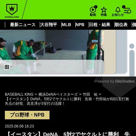
もっと見る
arrow_forward_ios
お知らせ
動画
特集
最新ニュース
大谷翔平
MLB
NPB
日程・結果
順位表
Powered by 
GliaStudios
Mute
BASEBALL KING
横浜DeNAベイスターズ
竹田 祐
【イースタン】DeNA、5対2でヤクルトに勝利 先発・竹田祐が6回1安打無
失点の好投、高見澤が3安打の活躍！
プロ野球・NPB
2025.06.06 16:23
【イースタン】DeNA、5対2でヤクルトに勝利 先