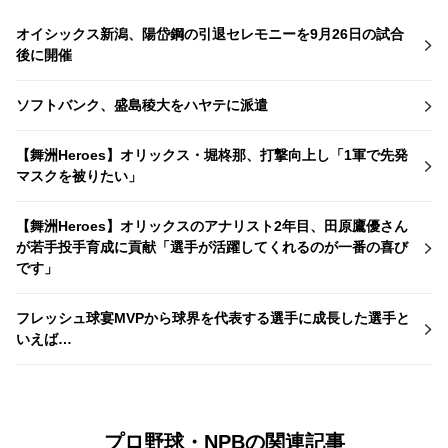
オイシックス新潟、陽岱鋼の引退セレモニーを9月26日の試合
後に開催
ソフトバンク、盛島稜大をハヤテに派遣
【舞洲Heroes】オリックス・堀柊那、打撃向上し「1軍で先発
マスクを被りたい」
【舞洲Heroes】オリックスのアナリスト2年目、田原鷹優さん
が若手投手育成に貢献「選手が活躍してくれるのが一番の喜び
です」
フレッシュ球宴MVPから球界を代表する選手に成長した選手と
いえば…
プロ野球・NPBの関連記事