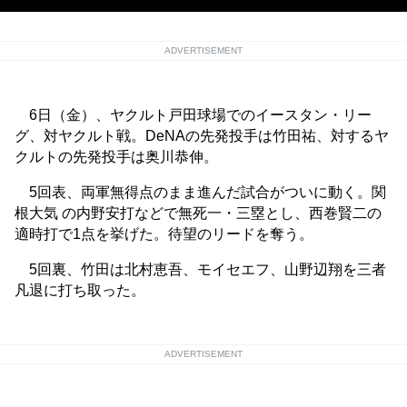
ADVERTISEMENT
6日（金）、ヤクルト戸田球場でのイースタン・リー
グ、対ヤクルト戦。DeNAの先発投手は竹田祐、対するヤ
クルトの先発投手は奥川恭伸。
5回表、両軍無得点のまま進んだ試合がついに動く。関
根大気 の内野安打などで無死一・三塁とし、西巻賢二の
適時打で1点を挙げた。待望のリードを奪う。
5回裏、竹田は北村恵吾、モイセエフ、山野辺翔を三者
凡退に打ち取った。
ADVERTISEMENT