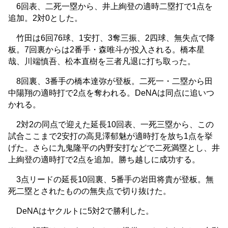
6回表、二死一塁から、井上絢登の適時二塁打で1点を
追加。2対0とした。
竹田は6回76球、1安打、3奪三振、2四球、無失点で降
板。7回裏からは2番手・森唯斗が投入される。橋本星
哉、川端慎吾、松本直樹を三者凡退に打ち取った。
8回裏、3番手の橋本達弥が登板。二死一・二塁から田
中陽翔の適時打で2点を奪われる。DeNAは同点に追いつ
かれる。
2対2の同点で迎えた延長10回表、一死三塁から、この
試合ここまで2安打の高見澤郁魅が適時打を放ち1点を挙
げた。さらに九鬼隆平の内野安打などで二死満塁とし、井
上絢登の適時打で2点を追加。勝ち越しに成功する。
3点リードの延長10回裏、5番手の岩田将貴が登板。無
死二塁とされたものの無失点で切り抜けた。
DeNAはヤクルトに5対2で勝利した。