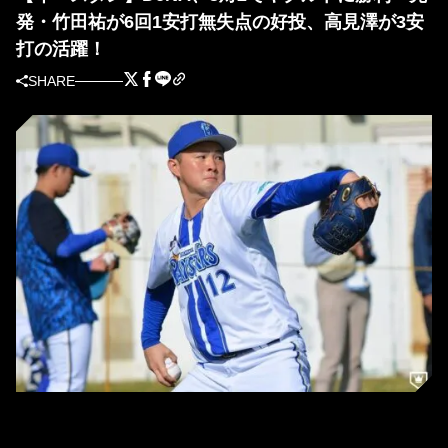
発・竹田祐が6回1安打無失点の好投、高見澤が3安
打の活躍！
SHARE
DeNA・竹田祐