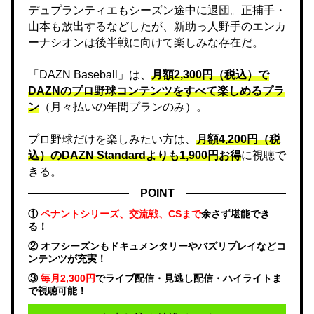
デュプランティエもシーズン途中に退団。正捕手・
山本も放出するなどしたが、新助っ人野手のエンカ
ーナシオンは後半戦に向けて楽しみな存在だ。
「DAZN Baseball」は、
月額2,300円（税込）で
DAZNのプロ野球コンテンツをすべて楽しめるプラ
ン
（月々払いの年間プランのみ）。
プロ野球だけを楽しみたい方は、
月額4,200円（税
込）のDAZN Standard​よりも1,900円お得
に視聴で
きる。
POINT
①
ペナントシリーズ、交流戦、CSまで
余さず堪能でき
る！
② オフシーズンもドキュメンタリーやバズリプレイなどコ
ンテンツが充実！
③
毎月2,300円
でライブ配信・見逃し配信・ハイライトま
で視聴可能！