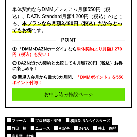
単体契約ならDMMプレミアム月額550円（税
込）、DAZN Standard月額4,200円（税込）のとこ
ろ、
本プランなら月額3,480円（税込）だからとっ
てもお得
です。
POINT
① 「DMM×DAZNホーダイ」なら
単体契約より月額1,270
円（税込）も安い！
② DAZNだけの契約と比較しても月額720円（税込）お得
に楽しめる！
③ 新規入会月から最大3カ月間、
「DMMポイント」を550
ポイント付与！
お申し込み特設ページ
ファーム
プロ野球・NPB
横浜DeNAベイスターズ
竹田 祐
ニュース
AI記事
DeNA
井上 絢登
高見澤 郁魅