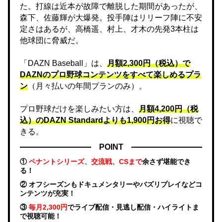
た。打線は近本が故障で離脱した期間があったが、
森下、佐藤輝が大爆発。投手陣はリリーフ陣に不安
定さはあるが、高橋遥、村上、才木の先発3本柱は
他球団に脅威だ。
「DAZN Baseball」は、
月額2,300円（税込）で
DAZNのプロ野球コンテンツをすべて楽しめるプラ
ン
（月々払いの年間プランのみ）。
プロ野球だけを楽しみたい方は、
月額4,200円（税
込）のDAZN Standard​よりも1,900円お得
に視聴で
きる。
POINT
①
ペナントシリーズ、交流戦、CSまで
余さず堪能でき
る！
② オフシーズンもドキュメンタリーやバズリプレイなどコ
ンテンツが充実！
③
毎月2,300円
でライブ配信・見逃し配信・ハイライトま
で視聴可能！