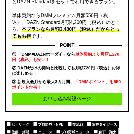
とDAZN Standardをセットで利用できるプラン。
単体契約ならDMMプレミアム月額550円（税
込）、DAZN Standard月額4,200円（税込）のとこ
ろ、
本プランなら月額3,480円（税込）だからとっ
てもお得
です。
POINT
① 「DMM×DAZNホーダイ」なら
単体契約より月額1,270
円（税込）も安い！
② DAZNだけの契約と比較しても月額720円（税込）お得
に楽しめる！
③ 新規入会月から最大3カ月間、
「DMMポイント」を550
ポイント付与！
お申し込み特設ページ
セ・リーグ
プロ野球・NPB
交流戦
阪神タイガース
佐藤 輝明
ニュース
プロ野球ニュース
森下 翔太