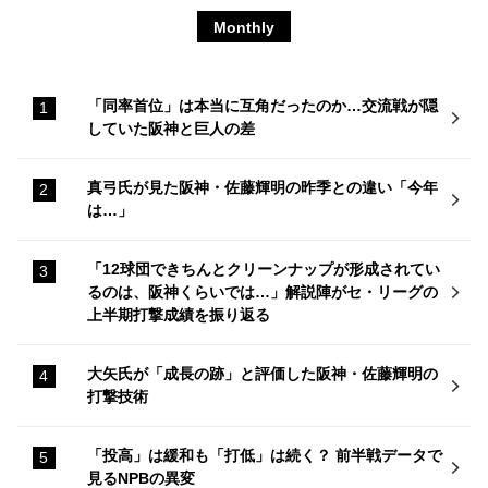
Monthly
「同率首位」は本当に互角だったのか…交流戦が隠
していた阪神と巨人の差
真弓氏が見た阪神・佐藤輝明の昨季との違い「今年
は…」
「12球団できちんとクリーンナップが形成されてい
るのは、阪神くらいでは…」解説陣がセ・リーグの
上半期打撃成績を振り返る
大矢氏が「成長の跡」と評価した阪神・佐藤輝明の
打撃技術
「投高」は緩和も「打低」は続く？ 前半戦データで
見るNPBの異変