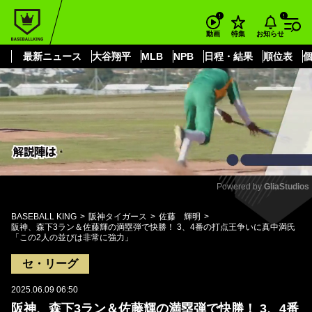
もっと見る
arrow_forward_ios
お知らせ
動画
特集
最新ニュース
大谷翔平
MLB
NPB
日程・結果
順位表
Powered by 
GliaStudios
Mute
BASEBALL KING
阪神タイガース
佐藤 輝明
阪神、森下3ラン＆佐藤輝の満塁弾で快勝！ 3、4番の打点王争いに真中満氏
「この2人の並びは非常に強力」
セ・リーグ
2025.06.09 06:50
阪神、森下3ラン＆佐藤輝の満塁弾で快勝！ 3、4番