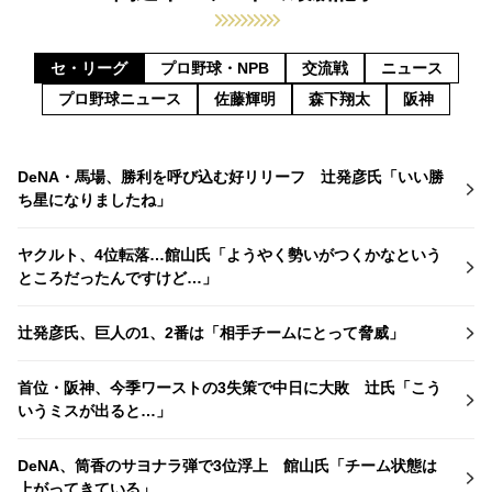
セ・リーグ
プロ野球・NPB
交流戦
ニュース
プロ野球ニュース
佐藤輝明
森下翔太
阪神
DeNA・馬場、勝利を呼び込む好リリーフ 辻発彦氏「いい勝
ち星になりましたね」
ヤクルト、4位転落…館山氏「ようやく勢いがつくかなという
ところだったんですけど…」
辻発彦氏、巨人の1、2番は「相手チームにとって脅威」
首位・阪神、今季ワーストの3失策で中日に大敗 辻氏「こう
いうミスが出ると…」
DeNA、筒香のサヨナラ弾で3位浮上 館山氏「チーム状態は
上がってきている」