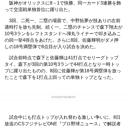
阪神がオリックスに8－1で快勝。同一カード3連勝を飾
って交流戦単独首位に躍り出た。
3回、二死一、二塁の場面で、中野拓夢が技ありの左前
適時打を放ち先制。続く一、二塁のチャンスで森下翔太が
10号3ランをレフトスタンドへ弾丸ライナーで叩き込みこ
の回一挙4得点をあげた。さらに8回、佐藤輝明がダメ押
しの18号満塁弾で8点目が入り試合を決めた。
試合前時点で森下と佐藤輝は41打点でセリーグトップ
タイ。森下が3回の第10号3ランで44打点となり一時トッ
プに躍り出たものの、8回に佐藤輝が第18号満塁弾を放っ
たことで森下を1打点上回っての単独トップとなった。
ADVERTISEMENT
試合中にも打点トップが入れ替わる激しい争いに、8日
放送のCSフジテレビONE『プロ野球ニュース』で解説者