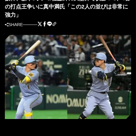
の打点王争いに真中満氏「この2人の並びは非常に
強力」
SHARE
阪神打線を引っ張る森下翔太（左）と佐藤輝明（右）（写真＝GettyImages）