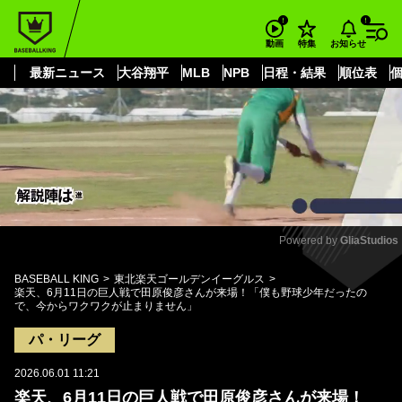
もっと見る
arrow_forward_ios
お知らせ
動画
特集
最新ニュース
大谷翔平
MLB
NPB
日程・結果
順位表
Powered by 
GliaStudios
Mute
BASEBALL KING
東北楽天ゴールデンイーグルス
楽天、6月11日の巨人戦で田原俊彦さんが来場！「僕も野球少年だったの
で、今からワクワクが止まりません」
パ・リーグ
2026.06.01 11:21
楽天、6月11日の巨人戦で田原俊彦さんが来場！