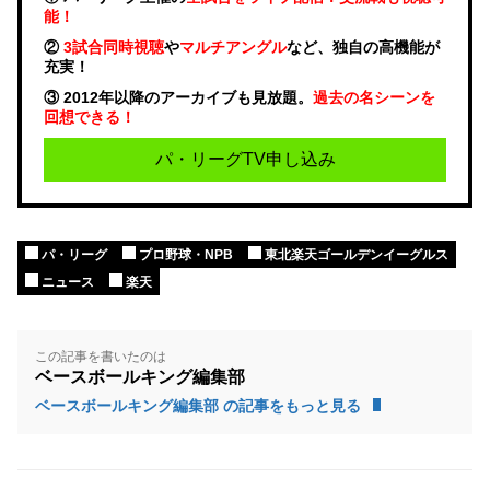
能！
②
3試合同時視聴
や
マルチアングル
など、独自の高機能が
充実！
③ 2012年以降のアーカイブも見放題。
過去の名シーンを
回想できる！
パ・リーグTV申し込み
パ・リーグ
プロ野球・NPB
東北楽天ゴールデンイーグルス
ニュース
楽天
この記事を書いたのは
ベースボールキング編集部
ベースボールキング編集部 の記事をもっと見る