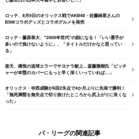
ロッテ、8月9日のオリックス戦でAKB48・佐藤綺星さんの
BSWコラボグッズとコラボグルメを発売
ロッテ・藤原恭大、“2000年世代”の顔になる！「いい選手が
多いので負けないように」、「タイトルだけかなと思ってい
る」
楽天、痛恨の送球エラーでサヨナラ献上…斎藤雅樹氏「ピッチ
ャーが本塁のカバーにもっと早く深くいっていれば…」
オリックス・寺西成騎が6回2失点で4か月ぶりに先発で勝利！
「無死満塁を無失点で切り抜けたところから尻上がりに良くな
った」
パ・リーグの関連記事