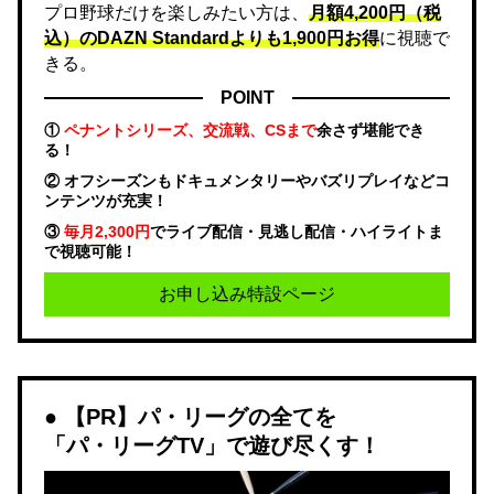
プロ野球だけを楽しみたい方は、
月額4,200円（税
込）のDAZN Standard​よりも1,900円お得
に視聴で
きる。
POINT
①
ペナントシリーズ、交流戦、CSまで
余さず堪能でき
る！
② オフシーズンもドキュメンタリーやバズリプレイなどコ
ンテンツが充実！
③
毎月2,300円
でライブ配信・見逃し配信・ハイライトま
で視聴可能！
お申し込み特設ページ
【PR】パ・リーグの全てを
「パ・リーグTV」で遊び尽くす！