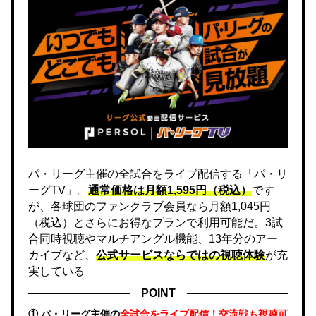
パ・リーグ主催の全試合をライブ配信する「パ・リ
ーグTV」。
通常価格は月額1,595円（税込）
です
が、各球団のファンクラブ会員なら月額1,045円
（税込）とさらにお得なプランで利用可能だ。3試
合同時視聴やマルチアングル機能、13年分のアー
カイブなど、
公式サービスならではの視聴体験
が充
実している
POINT
① パ・リーグ主催の
全試合をライブ配信！交流戦も視聴可