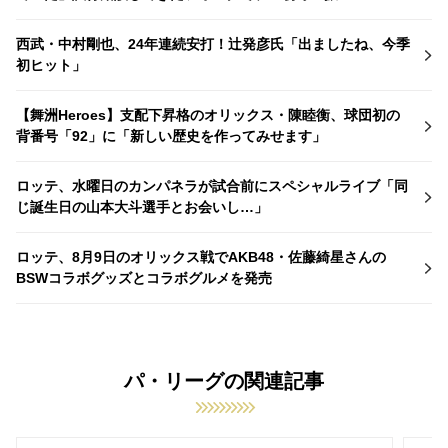
西武・中村剛也、24年連続安打！辻発彦氏「出ましたね、今季
初ヒット」
【舞洲Heroes】支配下昇格のオリックス・陳睦衡、球団初の
背番号「92」に「新しい歴史を作ってみせます」
ロッテ、水曜日のカンパネラが試合前にスペシャルライブ「同
じ誕生日の山本大斗選手とお会いし…」
ロッテ、8月9日のオリックス戦でAKB48・佐藤綺星さんの
BSWコラボグッズとコラボグルメを発売
パ・リーグの関連記事