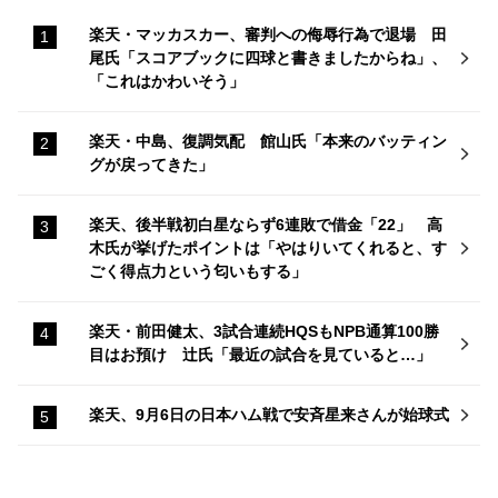
楽天・マッカスカー、審判への侮辱行為で退場 田
尾氏「スコアブックに四球と書きましたからね」、
「これはかわいそう」
楽天・中島、復調気配 館山氏「本来のバッティン
グが戻ってきた」
楽天、後半戦初白星ならず6連敗で借金「22」 高
木氏が挙げたポイントは「やはりいてくれると、す
ごく得点力という匂いもする」
楽天・前田健太、3試合連続HQSもNPB通算100勝
目はお預け 辻氏「最近の試合を見ていると…」
楽天、9月6日の日本ハム戦で安斉星来さんが始球式