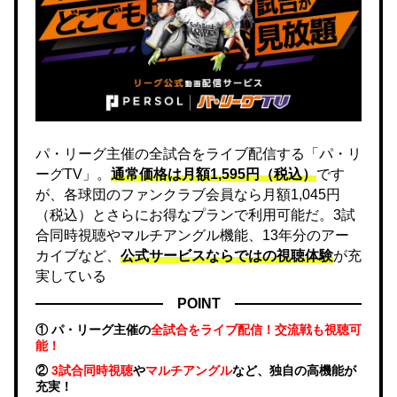
パ・リーグ主催の全試合をライブ配信する「パ・リ
ーグTV」。
通常価格は月額1,595円（税込）
です
が、各球団のファンクラブ会員なら月額1,045円
（税込）とさらにお得なプランで利用可能だ。3試
合同時視聴やマルチアングル機能、13年分のアー
カイブなど、
公式サービスならではの視聴体験
が充
実している
POINT
① パ・リーグ主催の
全試合をライブ配信！交流戦も視聴可
能！
②
3試合同時視聴
や
マルチアングル
など、独自の高機能が
充実！