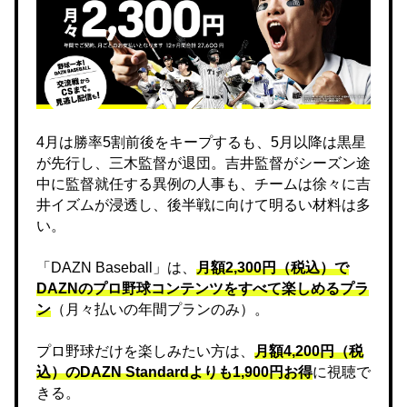
4月は勝率5割前後をキープするも、5月以降は黒星
が先行し、三木監督が退団。吉井監督がシーズン途
中に監督就任する異例の人事も、チームは徐々に吉
井イズムが浸透し、後半戦に向けて明るい材料は多
い。
「DAZN Baseball」は、
月額2,300円（税込）で
DAZNのプロ野球コンテンツをすべて楽しめるプラ
ン
（月々払いの年間プランのみ）。
プロ野球だけを楽しみたい方は、
月額4,200円（税
込）のDAZN Standard​よりも1,900円お得
に視聴で
きる。