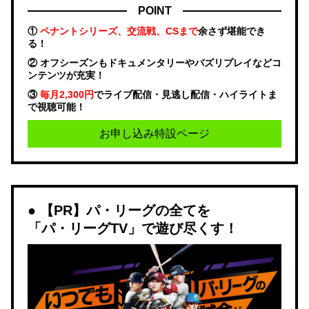
POINT
①
ペナントシリーズ、交流戦、CSまで
余さず堪能でき
る！
② オフシーズンもドキュメンタリーやバズリプレイなどコ
ンテンツが充実！
③
毎月2,300円
でライブ配信・見逃し配信・ハイライトま
で視聴可能！
お申し込み特設ページ
【PR】パ・リーグの全てを
「パ・リーグTV」で遊び尽くす！