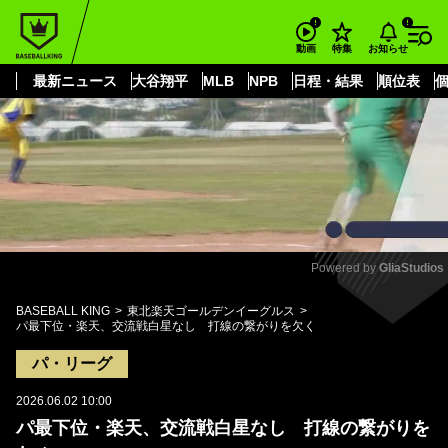
もっと見る
arrow_forward_ios
お知らせ
動画
特集
最新ニュース
大谷翔平
MLB
NPB
日程・結果
順位表
Powered by 
GliaStudios
Mute
BASEBALL KING
東北楽天ゴールデンイーグルス
パ最下位・楽天、交流戦白星なし 打線の繋がりを欠く
パ・リーグ
2026.06.02 10:00
パ最下位・楽天、交流戦白星なし 打線の繋がりを