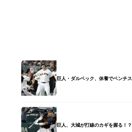
巨人・ダルベック、休養でベンチス
巨人、大城が打線のカギを握る！？