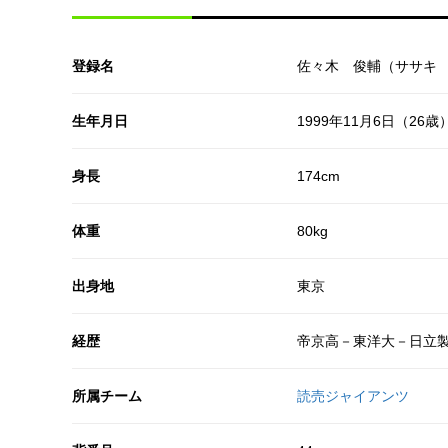
登録名
佐々木 俊輔（ササキ
生年月日
1999年11月6日（26歳
身長
174cm
体重
80kg
出身地
東京
経歴
帝京高－東洋大－日立
所属チーム
読売ジャイアンツ