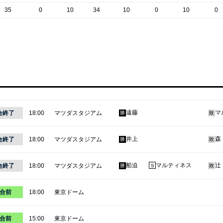
35
0
10
34
10
0
10
0
遠藤
マ
合終了
18:00
マツダスタジアム
勝
敗
井上
森
合終了
18:00
マツダスタジアム
勝
敗
船迫
マルティネス
辻
合終了
18:00
マツダスタジアム
勝
S
敗
合前
18:00
東京ドーム
合前
15:00
東京ドーム