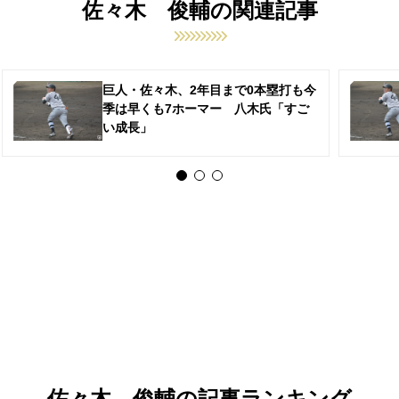
佐々木 俊輔の関連記事
巨人・佐々木、2年目まで0本塁打も今
季は早くも7ホーマー 八木氏「すご
い成長」
佐々木 俊輔の記事ランキング