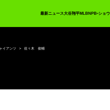
最新ニュース
大谷翔平
MLB
NPB
ショウ
ャイアンツ
佐々木 俊輔