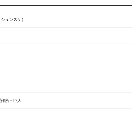
 シュンスケ）
）
製作所－巨人