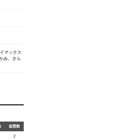
ライマックス
かみ、さら
数
盗塁数
2