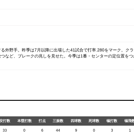
る外野手。昨季は7月以降に出場した41試合で打率.280をマーク。ク
放つなど、ブレークの兆しを見せた。今季は1番・センターの定位置をつ
安打数
本塁打数
打点
三振数
四球数
死球数
犠打数
犠飛
33
0
6
44
9
0
3
1