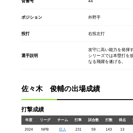
背番号
44
ポジション
外野手
投打
右投左打
攻守に高い能力を発揮す
選手説明
シリーズでは本塁打を
なる飛躍を遂げる。
佐々木 俊輔の出場成績
打撃成績
年度
リーグ
チーム
打率
試合数
打数
得点
2024
NPB
巨人
.231
59
143
13