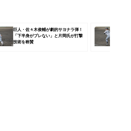
巨人・佐々木俊輔が劇的サヨナラ弾！
坂
「下半身がブレない」と片岡氏が打撃
び
技術を称賛
き