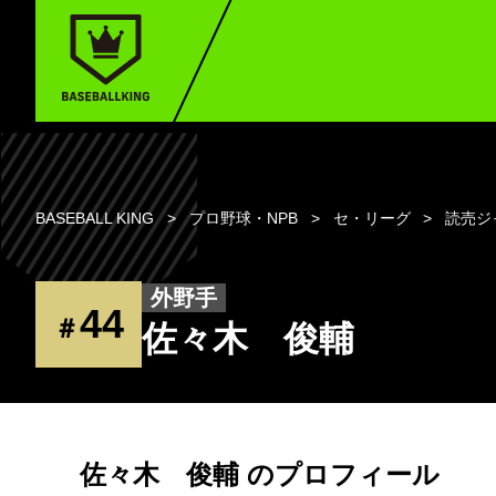
BASEBALL KING
プロ野球・NPB
セ・リーグ
読売ジ
外野手
44
＃
佐々木 俊輔
佐々木 俊輔 のプロフィール