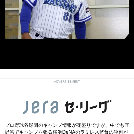
【プロ野球 DeNA 宜野湾キャンプ】2017年2月14日 バレンタインデーのこの
日、報道陣から贈られたチョコレートケーキに笑顔を見せるアレックス・ラ
ミレス監督＝宜野湾市民球場 写真提供：産経新聞社
ADVERTISEMENT
プロ野球各球団のキャンプ情報が花盛りですが、中でも宜
野湾でキャンプを張る横浜DeNAのラミレス監督の評判が