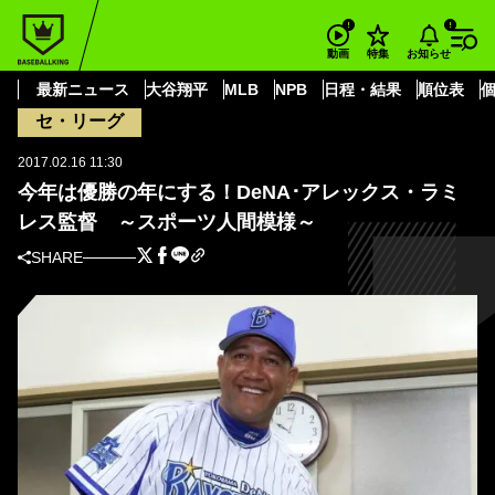
BASEBALL KING
プロ野球・NPB
セ・リーグ
横浜DeNAベイスターズ
お知らせ
動画
特集
今年は優勝の年にする！DeNA･アレックス・ラミレス監督 ～スポーツ人間
模様～
最新ニュース
大谷翔平
MLB
NPB
日程・結果
順位表
セ・リーグ
2017.02.16 11:30
今年は優勝の年にする！DeNA･アレックス・ラミ
レス監督 ～スポーツ人間模様～
SHARE