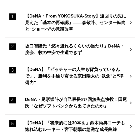
【DeNA・From YOKOSUKA-Story】遠回りの先に
見えた「基本の再確認」——森敬斗、センター転向
と“ショーハ”の意識改革
坂口智隆氏「悠々還れるくらいの当たり」DeNA・
度会、牧の中安で生還できず
【DeNA】「ピッチャーの人生も背負っているん
で」。勝利を手繰り寄せる京田陽太の“執念”と“準
備力”
DeNA・尾形崇斗が自己最長の7回無失点快投！田尾
氏「なぜソフトバンクから出てきたのか」
【DeNA】「将来的には30本を」鈴木尚典コーチも
惚れ込むルーキー・宮下朝陽の急激な成長曲線