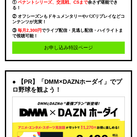
①
ペナントシリーズ、交流戦、CSまで
余さず堪能でき
る！
② オフシーズンもドキュメンタリーやバズリプレイなどコ
ンテンツが充実！
③
毎月2,300円
でライブ配信・見逃し配信・ハイライトま
で視聴可能！
お申し込み特設ページ
【PR】「DMM×DAZNホーダイ」でプ
ロ野球を観よう！