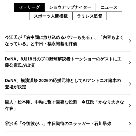
セ・リーグ
ショウアップナイター
ニュース
スポーツ人間模様
ラミレス監督
今江氏が「右中間に放り込めるパワーもある」、「内容もよく
なっている」と中日・福永裕基を評価
DeNA、8月18日のプロ野球解説者トークショーのゲストに工
藤公康氏が出演
DeNA、横濱漢祭 2026の応援元帥としてAIアントニオ猪木の
登場が決定
巨人・松本剛、中軸に繋ぐ重要な役割 今江氏「かなり大きな
存在」
谷沢氏「今後彼が…」中日期待のスラッガー・石川昂弥