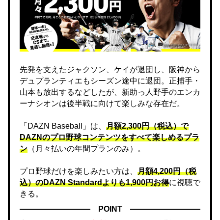
先発を支えたジャクソン、ケイが退団し、阪神から
デュプランティエもシーズン途中に退団。正捕手・
山本も放出するなどしたが、新助っ人野手のエンカ
ーナシオンは後半戦に向けて楽しみな存在だ。
「DAZN Baseball」は、
月額2,300円（税込）で
DAZNのプロ野球コンテンツをすべて楽しめるプラ
ン
（月々払いの年間プランのみ）。
プロ野球だけを楽しみたい方は、
月額4,200円（税
込）のDAZN Standard​よりも1,900円お得
に視聴で
きる。
POINT