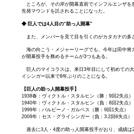
ところが、その岸が開幕直前でインフルエンザを患
先発マウンドを託されることになった。
◆ 巨人では4人目の“助っ人開幕”
また、メンバーを見て目を引くのがカタカナの多
海の向こう・メジャーリーグでも、今年は田中将大
が開幕投手を務めるチームが3つもある。
巨人のマイコラスは、来日3年目にして初めての大役
イシンガー以来で8年ぶりのことになる。
【巨人の助っ人開幕投手】
1938春：ヴィクトル・スタルヒン（勝：9回2失点）
1940年：ヴィクトル・スタルヒン（負：8回2失点）
1999年：バルビーノ・ガルベス（勝：9回1失点）
2009年：セス・グライシンガー（負：3.2回6失点）
過去に3人・4度の助っ人開幕投手がおり、成績は2勝