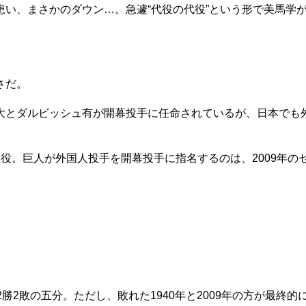
い、まさかのダウン…。急遽“代役の代役”という形で美馬学
さだ。
とダルビッシュ有が開幕投手に任命されているが、日本でも
。巨人が外国人投手を開幕投手に指名するのは、2009年の
2敗の五分。ただし、敗れた1940年と2009年の方が最終的