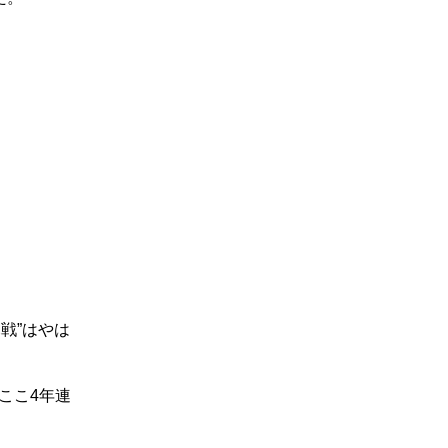
戦”はやは
ここ4年連