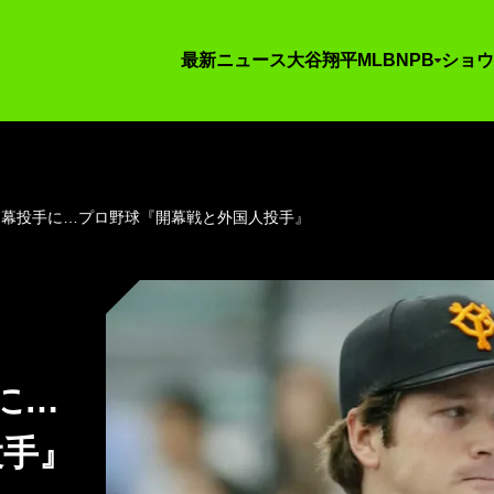
最新ニュース
大谷翔平
MLB
NPB
ショウ
開幕投手に…プロ野球『開幕戦と外国人投手』
に…
投手』