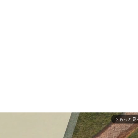
もっと見
arrow_forward_ios