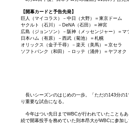
【開幕カードと予告先発】
巨人（マイコラス）－中日（大野）＝東京ドーム
ヤクルト（石川）－DeNA（石田）＝神宮
広島（ジョンソン）－阪神（メッセンジャー）＝マ
日本ハム（有原）－西武（菊池）＝札幌
オリックス（金子千尋）－楽天（美馬）＝京セラ
ソフトバンク（和田）－ロッテ（涌井）＝ヤフオク
長いシーズンのはじめの一歩。「ただの143分の1
り重要な試合になる。
今年はつい先日までWBCが行われていたこともあ
続で開幕投手を務めていた則本昂大がWBCに参加し