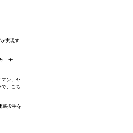
”が実現す
ヤーナ
グマン、ヤ
来で、こち
開幕投手を