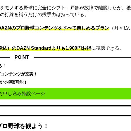
をモノする野球に完全にシフト。戸郷が故障で離脱したが、後
の打線を補うだけの投手力は持っている。
でDAZNのプロ野球コンテンツをすべて楽しめるプラン
（月々払
込）のDAZN Standard​よりも1,900円お得
に視聴できる。
POINT
る！
どコンテンツが充実！
まで視聴可能！
お申し込み特設ページ
でプロ野球を観よう！