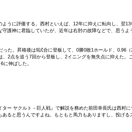
うに評価する。西村といえば、12年に抑えに転向し、翌13年
な守護神に君臨していたが、近年は右肘の故障などで、思うよ
た。昇格後は9試合に登板して、0勝0敗1ホールド、0.96（
は、2点を追う7回から登板し、2イニングを無失点に抑えた。
を6に伸ばした。
ター ヤクルト－巨人戦』で解説を務めた前田幸長氏は西村に
もあると思うんですよね。もともと馬力もありますし、投げる