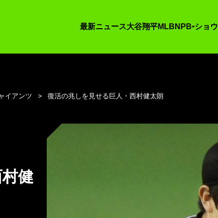
最新ニュース
大谷翔平
MLB
NPB
ショウ
ャイアンツ
復活の兆しを見せる巨人・西村健太朗
西村健