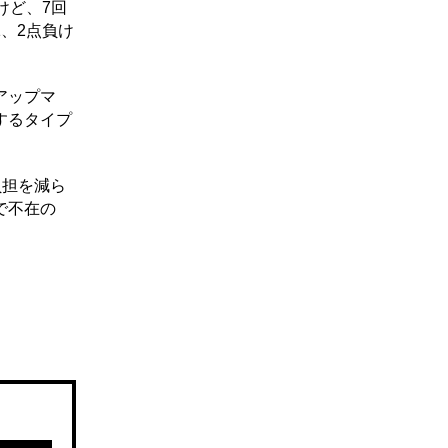
けど、7回
、2点負け
アップマ
するタイプ
負担を減ら
で不在の