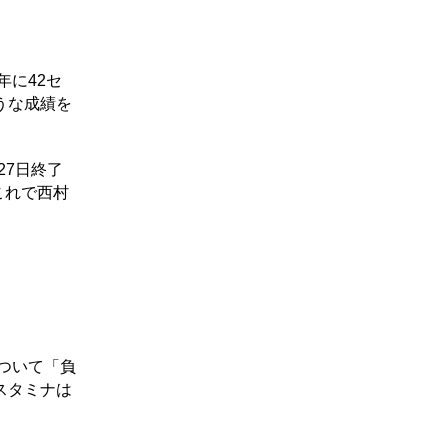
に42セ
うな成績を
27日終了
これで西村
ついて「負
スタミナは