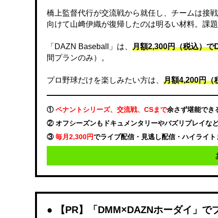
橋上監督代行が交流戦から就任し、チームは接戦
向けて山﨑伊織が復帰したのは明るい材料。課題
「DAZN Baseball」は、
月額2,300円（税込）
間プランのみ）。
プロ野球だけを楽しみたい方は、
月額4,200円（税
①
ペナントシリーズ、交流戦、CSまで
余さず堪能でき
② オフシーズンもドキュメンタリーやバズリプレイな
③
毎月2,300円
でライブ配信・見逃し配信・ハイライト
【PR】「DMM×DAZNホーダイ」