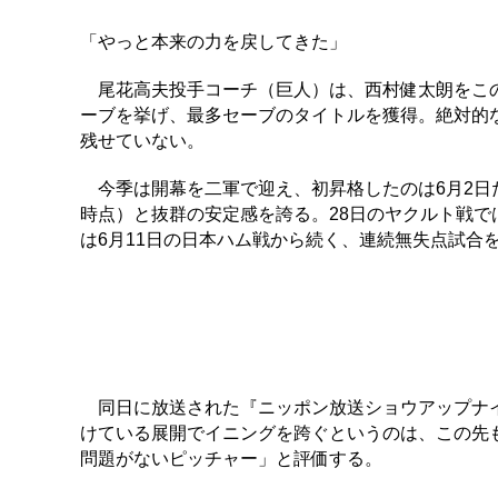
「やっと本来の力を戻してきた」
尾花高夫投手コーチ（巨人）は、西村健太朗をこのよ
ーブを挙げ、最多セーブのタイトルを獲得。絶対的
残せていない。
今季は開幕を二軍で迎え、初昇格したのは6月2日だっ
時点）と抜群の安定感を誇る。28日のヤクルト戦で
は6月11日の日本ハム戦から続く、連続無失点試合
同日に放送された『ニッポン放送ショウアップナイ
けている展開でイニングを跨ぐというのは、この先
問題がないピッチャー」と評価する。