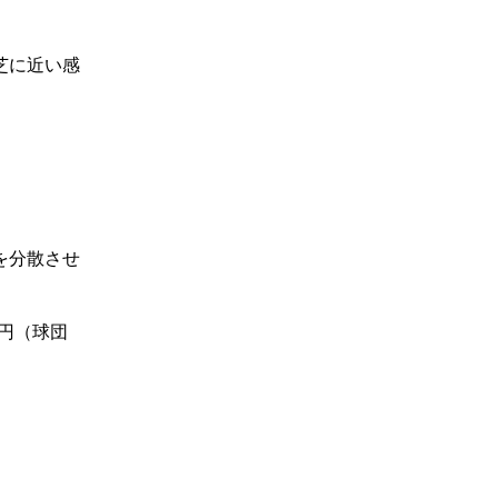
然芝に近い感
を分散させ
万円（球団