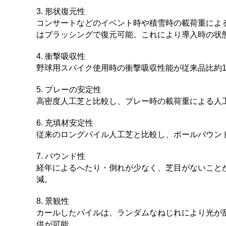
3. 形状復元性
コンサートなどのイベント時や積雪時の載荷重によ
はブラッシングで復元可能。これにより導入時の状
4. 衝撃吸収性
野球用スパイク使用時の衝撃吸収性能が従来品比約
5. プレーの安定性
高密度人工芝と比較し、プレー時の載荷重による人
6. 充填材安定性
従来のロングパイル人工芝と比較し、ボールバウン
7. バウンド性
経年によるへたり・倒れが少なく、芝目がないこと
減。
8. 景観性
カールしたパイルは、ランダムなねじれにより光が
供が可能。