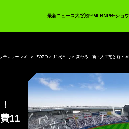
最新ニュース
大谷翔平
MLB
NPB
ショウ
ッテマリーンズ
ZOZOマリンが生まれ変わる！新・人工芝と新・照
る！
費11