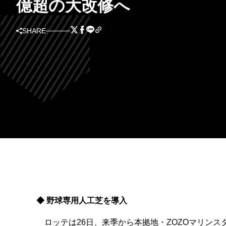
億超の大改修へ
SHARE
◆ 野球専用人工芝を導入
ロッテは26日、来季から本拠地・ZOZOマリンスタジアムに