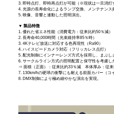
3. 即時点灯、即時再点灯が可能（※現状は一旦消灯
4. 光源の長寿命化によるランプ交換、メンテナンス
5. 映像、音響と連動した照明演出。
▼ 製品特徴
1. 優れた省エネ性能（消費電力：従来比約50％減）
2. 長寿命40,000時間（光束維持率85％時）
3. 4Kテレビ放送に対応する色再現性（Ra90）
4. ハイスピードカメラ対応（フリッカレス点灯）
5. 配光制御にインナーレンズ方式を採用し、まぶし
6. サークルライン方式の照明配置と保守性を考慮
⇒ 面積（正面）：従来比約33％減 本体厚み：従来
7. 130km/hの硬球の衝撃にも耐える前面カバー
8. DMX制御により極め細やかな演出を実現。