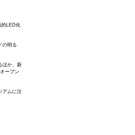
的LED化
ドの明る
るほか、新
のオープン
ジアムに注