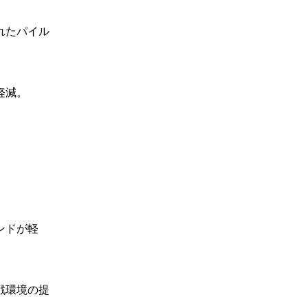
れたパイル
軽減。
ンドが軽
戦環境の提