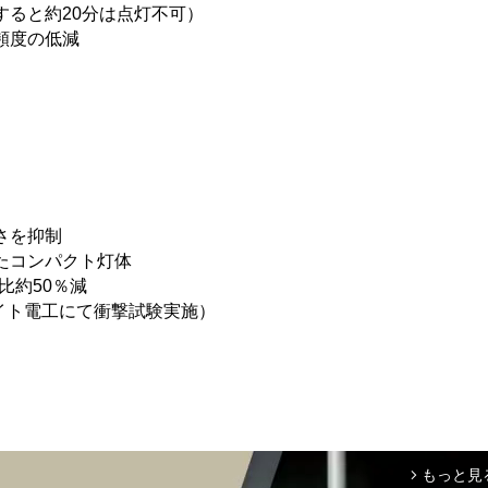
すると約20分は点灯不可）
頻度の低減
さを抑制
したコンパクト灯体
比約50％減
（コイト電工にて衝撃試験実施）
もっと見
arrow_forward_ios