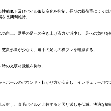
る性能低下及びパイル形状変化を抑制。長期の載荷重により倒
態を長期間維持。
15%向上。選手の足への突き上げ応力が減少し、足への負担を
工芝変形量が少なく、選手の足元の横ブレを軽減する。
ド時の充填材飛散を抑制。
からボールのバウンド・転がり方が安定し、イレギュラーバウ
乱反射し、直毛パイルと比較すると照り返しを低減。快適な観