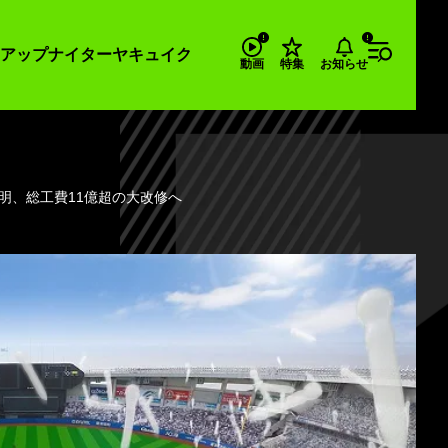
アップナイター
ヤキュイク
お知らせ
動画
特集
明、総工費11億超の大改修へ