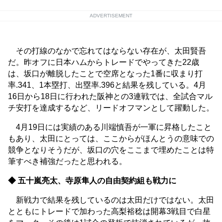
ADVERTISEMENT
その打線のなかで忘れてはならない存在が、太田賢吾
だ。昨オフに日本ハムからトレードでやってきた22歳
は、坂口が離脱したことで空席となった1番に収まり打
率.341、1本塁打、出塁率.396と結果を残している。4月
16日から18日に行われた阪神との3連戦では、全試合マル
チ安打を達成するなど、リードオフマンとして躍動した。
4月19日には実績のある川端慎吾が一軍に昇格したこと
もあり、太田にとっては、ここからがほんとうの意味での
競争となりそうだが、坂口の穴をここまで埋めたことは特
筆すべき補強だったと思われる。
◆ 五十嵐亮太、寺原隼人の自由契約組も戦力に
新戦力で結果を残しているのは太田だけではない。太田
とともにトレードで加わった高梨裕稔は開幕3戦目で白星