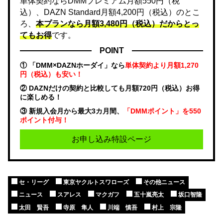
単体契約ならDMMプレミアム月額550円（税
込）、DAZN Standard月額4,200円（税込）のとこ
ろ、
本プランなら月額3,480円（税込）だからとっ
てもお得
です。
POINT
① 「DMM×DAZNホーダイ」なら
単体契約より月額1,270
円（税込）も安い！
② DAZNだけの契約と比較しても月額720円（税込）お得
に楽しめる！
③ 新規入会月から最大3カ月間、
「DMMポイント」を550
ポイント付与！
お申し込み特設ページ
セ・リーグ
東京ヤクルトスワローズ
その他ニュース
ニュース
スアレス
マクガフ
五十嵐亮太
坂口智隆
太田 賢吾
寺原 隼人
川端 慎吾
村上 宗隆