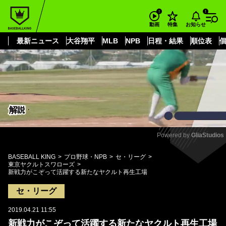
もっと見る
arrow_forward_ios
お知らせ
動画
特集
最新ニュース
大谷翔平
MLB
NPB
日程・結果
順位表
Powered by 
GliaStudios
Mute
BASEBALL KING
プロ野球・NPB
セ・リーグ
東京ヤクルトスワローズ
新戦力がこぞって活躍する新たなヤクルト再生工場
セ・リーグ
2019.04.21 11:55
新戦力がこぞって活躍する新たなヤクルト再生工場