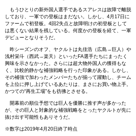
もうひとりの新外国人選手であるスアレスは故障で離脱
しており、一軍での登板はまだない。しかし、4月17日に
ファームで初登板。4回2失点と故障明けの初登板として
は悪くない結果を残している。何度かの登板を経て、一軍
デビューとなりそうだ。
昨シーズンのオフ、ヤクルトは丸佳浩（広島→巨人）や
浅村栄斗（西武→楽天）といったFA選手たちにまったく
興味を示さなかった。さらには超大物外国人の獲得もな
く、比較的静かな補強戦略を行った印象がある。しかし、
その補強で加わったメンバーたちが揃って躍動し、チーム
を上位に押し上げているあたりは、まさにお買い物上手。
かつての“再生工場”をも彷彿とさせる。
開幕前の順位予想では巨人を優勝に推す声が多かった
が、その巨人と対象的な補強戦略をとったヤクルトが先に
抜け出す可能性もありそうだ。
※数字は2019年4月20日終了時点