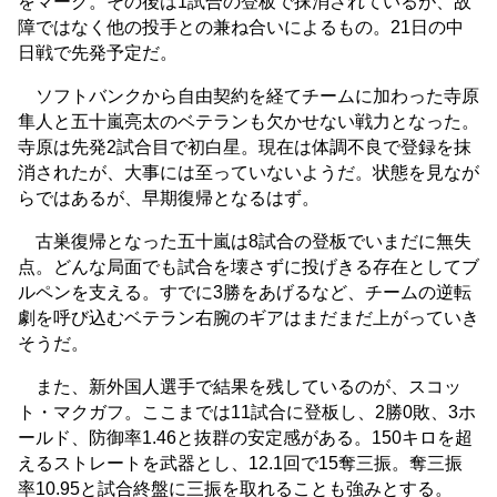
をマーク。その後は1試合の登板で抹消されているが、故
障ではなく他の投手との兼ね合いによるもの。21日の中
日戦で先発予定だ。
ソフトバンクから自由契約を経てチームに加わった寺原
隼人と五十嵐亮太のベテランも欠かせない戦力となった。
寺原は先発2試合目で初白星。現在は体調不良で登録を抹
消されたが、大事には至っていないようだ。状態を見なが
らではあるが、早期復帰となるはず。
古巣復帰となった五十嵐は8試合の登板でいまだに無失
点。どんな局面でも試合を壊さずに投げきる存在としてブ
ルペンを支える。すでに3勝をあげるなど、チームの逆転
劇を呼び込むベテラン右腕のギアはまだまだ上がっていき
そうだ。
また、新外国人選手で結果を残しているのが、スコッ
ト・マクガフ。ここまでは11試合に登板し、2勝0敗、3ホ
ールド、防御率1.46と抜群の安定感がある。150キロを超
えるストレートを武器とし、12.1回で15奪三振。奪三振
率10.95と試合終盤に三振を取れることも強みとする。