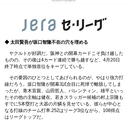
ADVERTISEMENT
◆ 太田賢吾が坂口智隆不在の穴を埋める
ヤクルトが好調だ。阪神との開幕カードこそ負け越した
ものの、その後は4カード連続で勝ち越すなど、4月20日
終了時点で単独首位をキープしている。
その要因のひとつとしてあげられるのが、やはり強力打
線だろう。坂口智隆が開幕3試合目に死球で離脱してしま
ったが、青木宣親、山田哲人、バレンティン、雄平といっ
たその他の主軸は健在。若きスラッガー候補の村上宗隆も
すでに5本塁打と大器の片鱗を見せている。彼らが中心と
なる打線のチーム打率.252はリーグ3位ながら、108得点
はリーグトップだ。