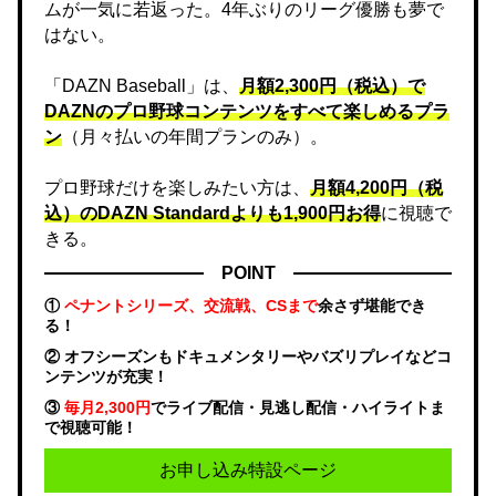
ムが一気に若返った。4年ぶりのリーグ優勝も夢で
はない。
「DAZN Baseball」は、
月額2,300円（税込）で
DAZNのプロ野球コンテンツをすべて楽しめるプラ
ン
（月々払いの年間プランのみ）。
プロ野球だけを楽しみたい方は、
月額4,200円（税
込）のDAZN Standard​よりも1,900円お得
に視聴で
きる。
POINT
①
ペナントシリーズ、交流戦、CSまで
余さず堪能でき
る！
② オフシーズンもドキュメンタリーやバズリプレイなどコ
ンテンツが充実！
③
毎月2,300円
でライブ配信・見逃し配信・ハイライトま
で視聴可能！
お申し込み特設ページ