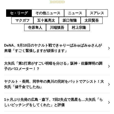
セ・リーグ
その他ニュース
ニュース
スアレス
マクガフ
五十嵐亮太
坂口智隆
太田賢吾
寺原隼人
川端慎吾
村上宗隆
DeNA、9月10日のヤクルト戦できゃりーぱみゅぱみゅさんが
来場「すごく緊張しますが頑張ります」
大矢氏「第1打席がすごい明暗を分ける」阪神・佐藤輝明の調
子のバロメーター！？
ヤクルト・長岡、同学年の奥川の完封をバットでアシスト！大
矢氏「値千金でしたね」
1ヶ月ぶり先発の広島・森下、7回2失点で黒星も…大矢氏「ら
しいピッチングをしてくれた」と評価