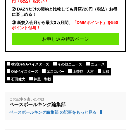
円（税込）も安い！
② DAZNだけの契約と比較しても月額720円（税込）お得
に楽しめる！
③ 新規入会月から最大3カ月間、
「DMMポイント」を550
ポイント付与！
お申し込み特設ページ
横浜DeNAベイスターズ
その他ニュース
ニュース
Oh!ベイスターズ
エスコバー
上茶谷 大河
大和
石田健大
神里 和毅
この記事を書いたのは
ベースボールキング編集部
ベースボールキング編集部 の記事をもっと見る