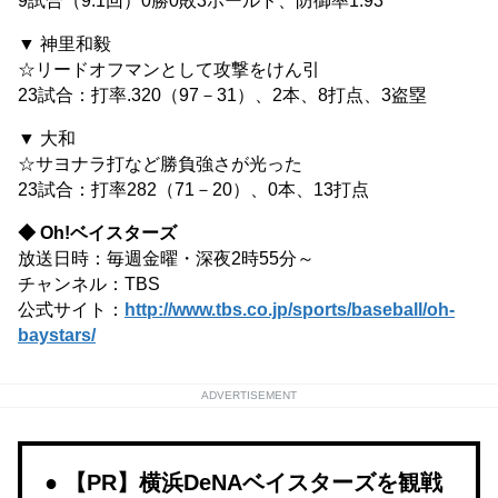
9試合（9.1回）0勝0敗3ホールド、防御率1.93
▼ 神里和毅
☆リードオフマンとして攻撃をけん引
23試合：打率.320（97－31）、2本、8打点、3盗塁
▼ 大和
☆サヨナラ打など勝負強さが光った
23試合：打率282（71－20）、0本、13打点
◆ Oh!ベイスターズ
放送日時：毎週金曜・深夜2時55分～
チャンネル：TBS
公式サイト：
http://www.tbs.co.jp/sports/baseball/oh-
baystars/
ADVERTISEMENT
【PR】横浜DeNAベイスターズを観戦