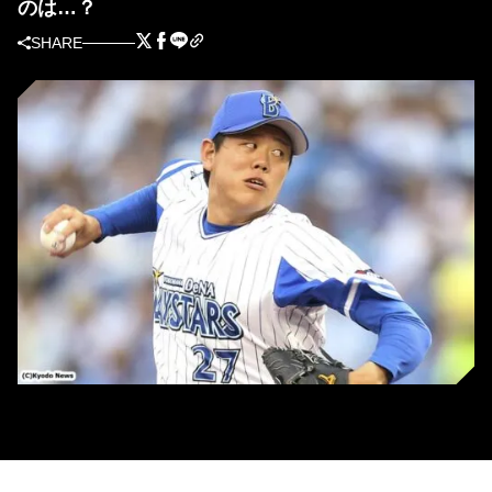
のは…？
SHARE
DeNA・上茶谷大河