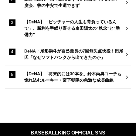
度会、牧の中安で生還できず
【DeNA】「ピッチャーの人生も背負っているん
で」。勝利を手繰り寄せる京田陽太の“執念”と“準
備力”
DeNA・尾形崇斗が自己最長の7回無失点快投！田尾
氏「なぜソフトバンクから出てきたのか」
【DeNA】「将来的には30本を」鈴木尚典コーチも
惚れ込むルーキー・宮下朝陽の急激な成長曲線
BASEBALLKING OFFICIAL SNS