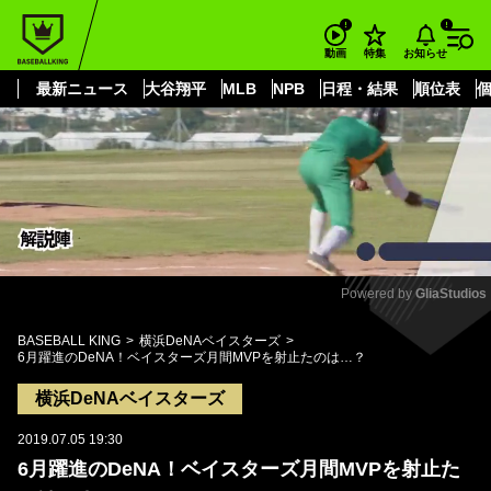
もっと見る
arrow_forward_ios
お知らせ
動画
特集
最新ニュース
大谷翔平
MLB
NPB
日程・結果
順位表
Powered by 
GliaStudios
Mute
BASEBALL KING
横浜DeNAベイスターズ
6月躍進のDeNA！ベイスターズ月間MVPを射止たのは…？
横浜DeNAベイスターズ
2019.07.05 19:30
6月躍進のDeNA！ベイスターズ月間MVPを射止た