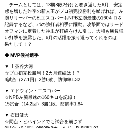
チームとしては、13勝8敗2分けと巻き返した6月、安定
感を増した昨季の新人王がプロ初完投勝利を挙げれば、左
腕リリーバーのE.エスコバーもNPB左腕最速の160キロを
記録するなど、パの強打者相手に躍動。攻撃面ではリード
オフマンに定着した神里が打線をけん引し、大和も勝負強
い打撃を披露した。6月の活躍を振り返ってくれるのは、
果たして！？
◆ MVP候補選手
▼ 上茶谷大河
☆プロ初完投勝利！2カ月連続は！？
4試合（27.1回）2勝0敗、防御率1.32
▼ エドウィン・エスコバー
☆NPB左腕最速の160キロを記録！
15試合（14.2回）3勝1敗、防御率1.84
▼ 石田健大
☆同点・ビハインドでも試合を崩さず