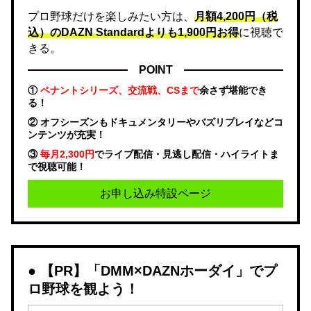
プロ野球だけを楽しみたい方は、
月額4,200円（税
込）のDAZN Standard​よりも1,900円お得
に視聴で
きる。
POINT
①
ペナントシリーズ、交流戦、CSまで
余さず堪能でき
る！
② オフシーズンもドキュメンタリーやバズリプレイなどコ
ンテンツが充実！
③
毎月2,300円
でライブ配信・見逃し配信・ハイライトま
で視聴可能！
お申し込み特設ページ
【PR】「DMM×DAZNホーダイ」でプ
ロ野球を観よう！