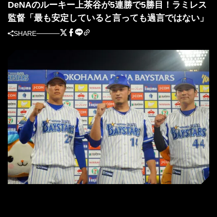
DeNAのルーキー上茶谷が5連勝で5勝目！ラミレス
監督「最も安定していると言っても過言ではない」
SHARE
7月2日の阪神戦後、お立ち台に上った上茶谷（左）、石田（中）、佐野
（右）