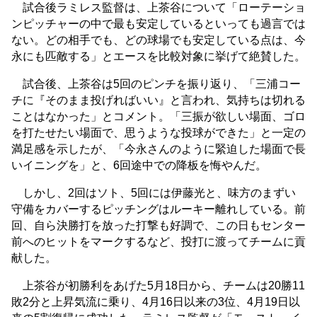
試合後ラミレス監督は、上茶谷について「ローテーショ
ンピッチャーの中で最も安定しているといっても過言では
ない。どの相手でも、どの球場でも安定している点は、今
永にも匹敵する」とエースを比較対象に挙げて絶賛した。
試合後、上茶谷は5回のピンチを振り返り、「三浦コー
チに『そのまま投げればいい』と言われ、気持ちは切れる
ことはなかった」とコメント。「三振が欲しい場面、ゴロ
を打たせたい場面で、思うような投球ができた」と一定の
満足感を示したが、「今永さんのように緊迫した場面で長
いイニングを」と、6回途中での降板を悔やんだ。
しかし、2回はソト、5回には伊藤光と、味方のまずい
守備をカバーするピッチングはルーキー離れしている。前
回、自ら決勝打を放った打撃も好調で、この日もセンター
前へのヒットをマークするなど、投打に渡ってチームに貢
献した。
上茶谷が初勝利をあげた5月18日から、チームは20勝11
敗2分と上昇気流に乗り、4月16日以来の3位、4月19日以