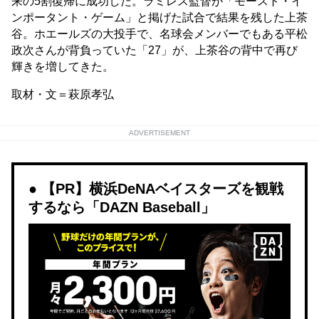
来の5割復帰に成功した。ラミレス監督が「モースト・イ
ンポータント・ゲーム」と掲げた試合で結果を残した上茶
谷。ホエールズの大投手で、名球会メンバーでもある平松
政次さんが背負っていた「27」が、上茶谷の背中で再び
輝きを増してきた。
取材・文＝萩原孝弘
ADVERTISEMENT
【PR】横浜DeNAベイスターズを観戦
するなら「DAZN Baseball」