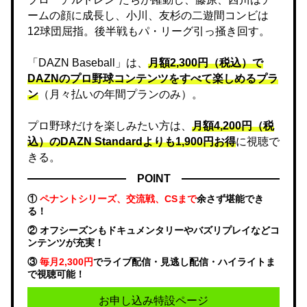
ームの顔に成長し、小川、友杉の二遊間コンビは
12球団屈指。後半戦もパ・リーグ引っ掻き回す。
「DAZN Baseball」は、
月額2,300円（税込）で
DAZNのプロ野球コンテンツをすべて楽しめるプラ
ン
（月々払いの年間プランのみ）。
プロ野球だけを楽しみたい方は、
月額4,200円（税
込）のDAZN Standard​よりも1,900円お得
に視聴で
きる。
POINT
①
ペナントシリーズ、交流戦、CSまで
余さず堪能でき
る！
② オフシーズンもドキュメンタリーやバズリプレイなどコ
ンテンツが充実！
③
毎月2,300円
でライブ配信・見逃し配信・ハイライトま
で視聴可能！
お申し込み特設ページ