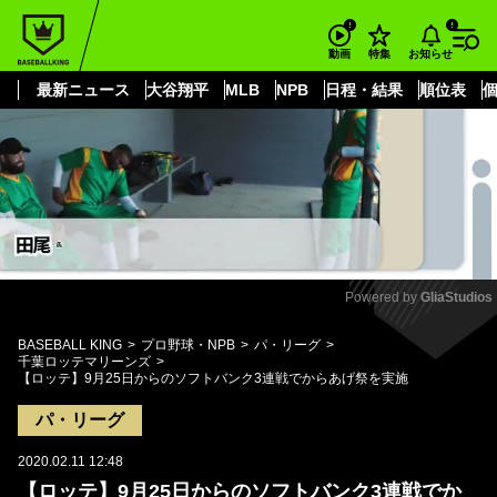
もっと見る
arrow_forward_ios
お知らせ
動画
特集
最新ニュース
大谷翔平
MLB
NPB
日程・結果
順位表
Powered by 
GliaStudios
Mute
BASEBALL KING
プロ野球・NPB
パ・リーグ
千葉ロッテマリーンズ
【ロッテ】9月25日からのソフトバンク3連戦でからあげ祭を実施
パ・リーグ
2020.02.11 12:48
【ロッテ】9月25日からのソフトバンク3連戦でか