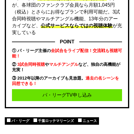
が、各球団のファンクラブ会員なら月額1,045円
（税込）とさらにお得なプランで利用可能だ。3試
合同時視聴やマルチアングル機能、13年分のアー
カイブなど、
公式サービスならではの視聴体験
が充
実している
POINT
① パ・リーグ主催の
全試合をライブ配信！交流戦も視聴可
能！
②
3試合同時視聴
や
マルチアングル
など、独自の高機能が
充実！
③ 2012年以降のアーカイブも見放題。
過去の名シーンを
回想できる！
パ・リーグTV申し込み
パ・リーグ
千葉ロッテマリーンズ
ニュース