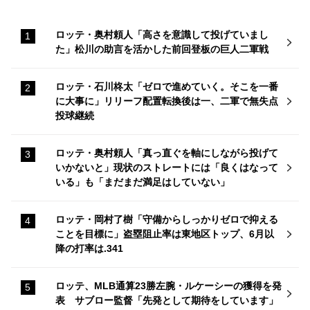
ロッテ・奥村頼人「高さを意識して投げていまし
た」松川の助言を活かした前回登板の巨人二軍戦
ロッテ・石川柊太「ゼロで進めていく。そこを一番
に大事に」リリーフ配置転換後は一、二軍で無失点
投球継続
ロッテ・奥村頼人「真っ直ぐを軸にしながら投げて
いかないと」現状のストレートには「良くはなって
いる」も「まだまだ満足はしていない」
ロッテ・岡村了樹「守備からしっかりゼロで抑える
ことを目標に」盗塁阻止率は東地区トップ、6月以
降の打率は.341
ロッテ、MLB通算23勝左腕・ルケーシーの獲得を発
表 サブロー監督「先発として期待をしています」