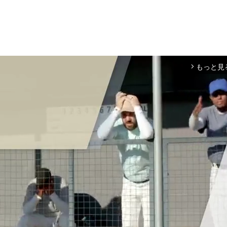
もっと見
arrow_forward_ios