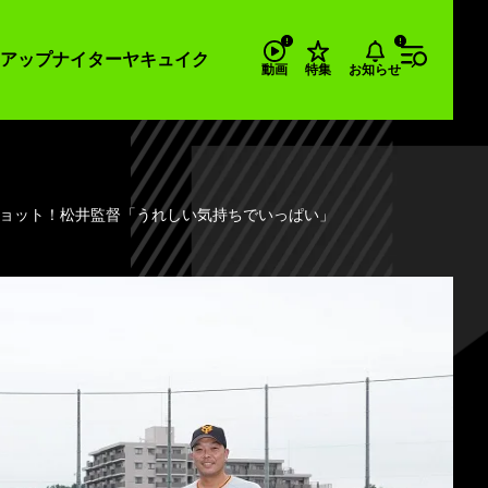
アップナイター
ヤキュイク
お知らせ
動画
特集
2ショット！松井監督「うれしい気持ちでいっぱい」