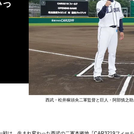
いっ
西武・松井稼頭央二軍監督と巨人・阿部慎之助二
戦は、生まれ変わった西武の二軍本拠地『CAR3219フィー