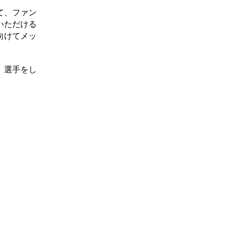
て、ファン
いただける
向けてメッ
、選手をし