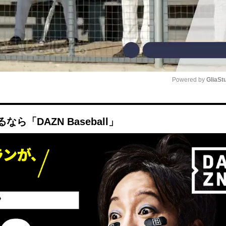
Powered by 
GliaSt
Mute
「DAZN Baseball」