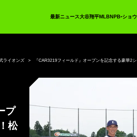
最新ニュース
大谷翔平
MLB
NPB
ショウ
武ライオンズ
『CAR3219フィールド』オープンを記念する豪華
ープ
！松