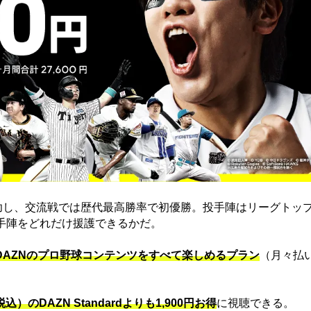
功し、交流戦では歴代最高勝率で初優勝。投手陣はリーグトッ
手陣をどれだけ援護できるかだ。
でDAZNのプロ野球コンテンツをすべて楽しめるプラン
（月々払
込）のDAZN Standard​よりも1,900円お得
に視聴できる。