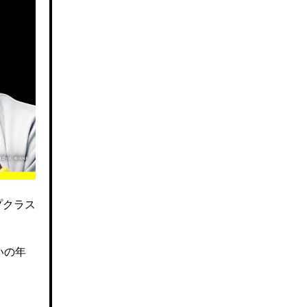
プクラス
いの年