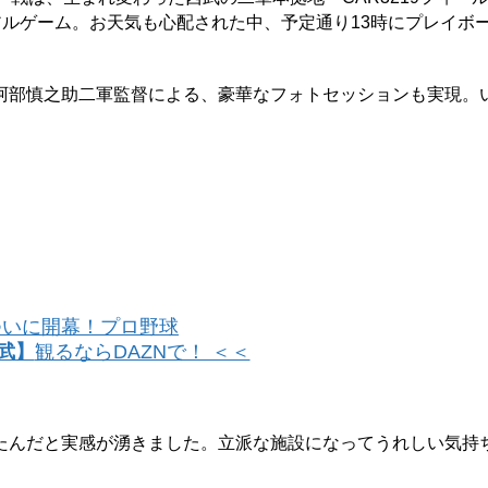
アルゲーム。お天気も心配された中、予定通り13時にプレイボ
部慎之助二軍監督による、豪華なフォトセッションも実現。
ついに開幕！プロ野球
武】
観るならDAZNで！ ＜＜
んだと実感が湧きました。立派な施設になってうれしい気持