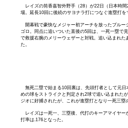
レイズの筒香嘉智外野手（28）が22日（日本時間
場。延長10回に後続のサヨナラ打につなぐ進塁打を
開幕戦で豪快なメジャー初アーチを放ったブルージ
ゴロ。同点に追いついた直後の5回は、一死一塁で見
で救援右腕のメリーウェザーと対戦。追い込まれた
た。
無死二塁で始まる10回裏は、先頭打者として元日
めの球をストライクと判定され2球で追い込まれた
ジオに好捕されたが、これが進塁打となり一死三塁
レイズは一死一、三塁後、代打のキーアマイヤーが
打率は.176となった。