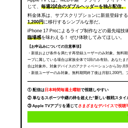
じて、
毎週2試合のダブルヘッダーを独占配信。
料金体系は、サブスクリプションに新規登録する
1,200円
に移行するシンプルな形だ。
iPhone 17 Proによるライブ制作などの最先
臨場感
を味わえる！ ぜひ体験してみてほしい。
【お申込みについての注意事項】
・新規および条件を満たす再登録ユーザーのみ対象。無料期間終
ープに属している場合は家族全体で1回のみ有効。あなたまたは
合は対象外。対象デバイスのアクティベーションから3か月
・新規ユーザーのみ対象。無料期間終了後は月額1,200円
① 配信は
日本時間毎週土曜朝
で視聴しやすい
② 単なるスポーツ中継の枠を超えた“新しい観戦スタイ
③ Apple TVアプリを通じて
さまざまなデバイスで視聴