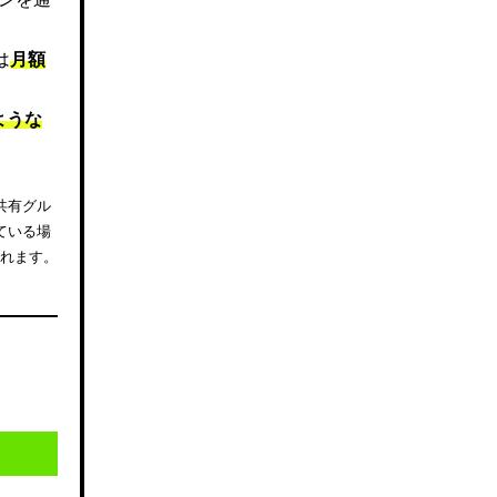
は
月額
ような
共有グル
ている場
されます。