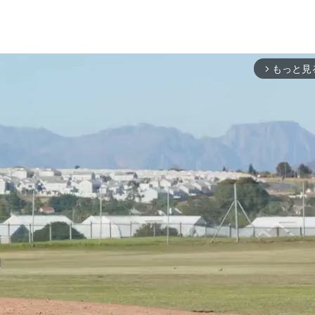
もっと見
arrow_forward_ios