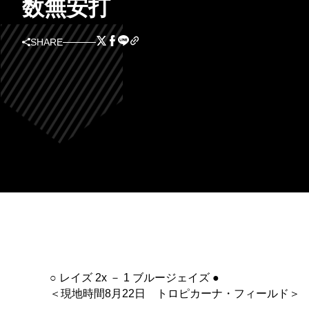
数無安打
SHARE
○ レイズ 2x － 1 ブルージェイズ ●
＜現地時間8月22日 トロピカーナ・フィールド＞