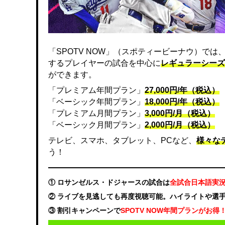
「SPOTV NOW」（スポティービーナウ）で
するプレイヤーの試合を中心に
レギュラーシーズ
ができます。
「プレミアム年間プラン」
27,000円/年（税込）
「ベーシック年間プラン」
18,000円/年（税込）
「プレミアム月間プラン」
3,000円/月（税込）
「ベーシック月間プラン」
2,000円/月（税込）
テレビ、スマホ、タブレット、PCなど、
様々な
う！
① ロサンゼルス・ドジャースの試合は
全試合日本語実
② ライブを見逃しても再度視聴可能。ハイライトや選
③ 割引キャンペーンで
SPOTV NOW年間プランがお得