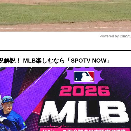
Powered by 
GliaSt
Mute
説！ MLB楽しむなら「SPOTV NOW」