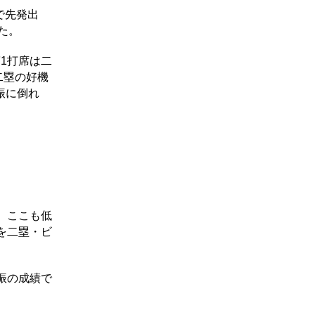
で先発出
た。
1打席は二
二塁の好機
振に倒れ
。ここも低
を二塁・ビ
振の成績で