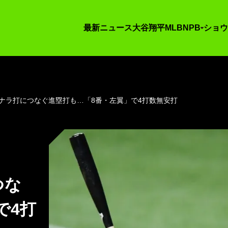
最新ニュース
大谷翔平
MLB
NPB
ショウ
ナラ打につなぐ進塁打も…「8番・左翼」で4打数無安打
つな
で4打