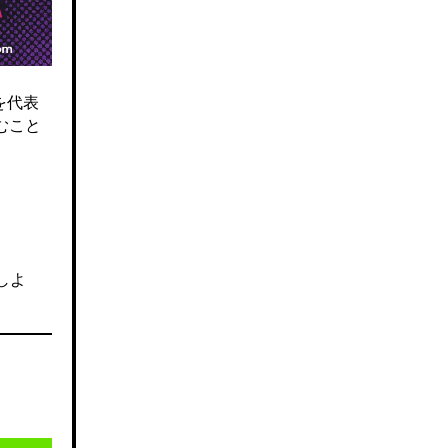
を代表
むこと
しよ