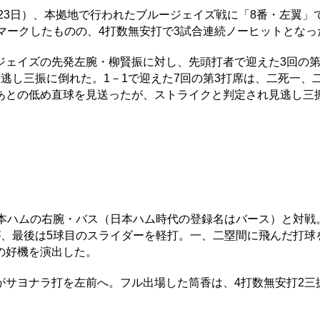
23日）、本拠地で行われたブルージェイズ戦に「8番・左翼」
マークしたものの、4打数無安打で3試合連続ノーヒットとなっ
ェイズの先発左腕・柳賢振に対し、先頭打者で迎えた3回の第
逃し三振に倒れた。1－1で迎えた7回の第3打席は、二死一、
あとの低め直球を見送ったが、ストライクと判定され見逃し三
本ハムの右腕・バス（日本ハム時代の登録名はバース）と対戦
が、最後は5球目のスライダーを軽打。一、二塁間に飛んだ打球
の好機を演出した。
サヨナラ打を左前へ。フル出場した筒香は、4打数無安打2三