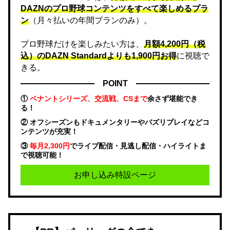
DAZNのプロ野球コンテンツをすべて楽しめるプラ
ン
（月々払いの年間プランのみ）。
プロ野球だけを楽しみたい方は、
月額4,200円（税
込）のDAZN Standard​よりも1,900円お得
に視聴で
きる。
POINT
①
ペナントシリーズ、交流戦、CSまで
余さず堪能でき
る！
② オフシーズンもドキュメンタリーやバズリプレイなどコ
ンテンツが充実！
③
毎月2,300円
でライブ配信・見逃し配信・ハイライトま
で視聴可能！
お申し込み特設ページ