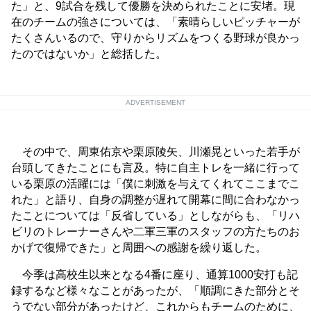
た」と、9試合を残して優勝を決められたことに安堵。現
在のチームの強さについては、「素晴らしいピッチャーが
たくさんいるので、守りからリズムをつくる野球が良かっ
たのではないか」と総括した。
ADVERTISEMENT
その中で、周東佑京や栗原陵矢、川瀬晃といった若手が
台頭してきたことにも言及。特に自主トレを一緒に行って
いる栗原の活躍には「僕に刺激を与えてくれてここまでこ
れた」と語り、自身の調整が遅れて開幕に間に合わなかっ
たことについては「反省している」としながらも、「リハ
ビリのトレーナーさんや二軍三軍のスタッフの方たちのお
かげで復帰できた」と周囲への感謝を繰り返した。
今季は高校生以来となる4番に座り、通算1000安打も記
録するなど様々なことがあったが、「順調にきた部分とそ
うでない部分があったけど、これからもチームのために、