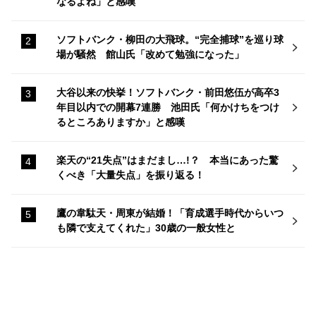
なるよね」と感嘆
ソフトバンク・柳田の大飛球。“完全捕球”を巡り球
場が騒然 館山氏「改めて勉強になった」
大谷以来の快挙！ソフトバンク・前田悠伍が高卒3
年目以内での開幕7連勝 池田氏「何かけちをつけ
るところありますか」と感嘆
楽天の“21失点”はまだまし…!？ 本当にあった驚
くべき「大量失点」を振り返る！
鷹の韋駄天・周東が結婚！「育成選手時代からいつ
も隣で支えてくれた」30歳の一般女性と