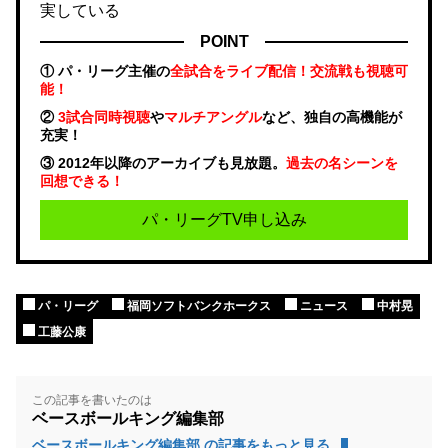
実している
POINT
① パ・リーグ主催の
全試合をライブ配信！交流戦も視聴可
能！
②
3試合同時視聴
や
マルチアングル
など、独自の高機能が
充実！
③ 2012年以降のアーカイブも見放題。
過去の名シーンを
回想できる！
パ・リーグTV申し込み
パ・リーグ
福岡ソフトバンクホークス
ニュース
中村晃
工藤公康
この記事を書いたのは
ベースボールキング編集部
ベースボールキング編集部 の記事をもっと見る