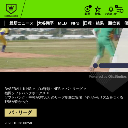
もっと見る
arrow_forward_ios
お知らせ
動画
特集
最新ニュース
大谷翔平
MLB
NPB
日程・結果
順位表
Powered by 
GliaStudios
Mute
BASEBALL KING
プロ野球・NPB
パ・リーグ
福岡ソフトバンクホークス
ソフトバンク・中村が3年ぶりのリーグ制覇に安堵「守りからリズムをつくる
野球が良かった」
パ・リーグ
2020.10.28 00:58