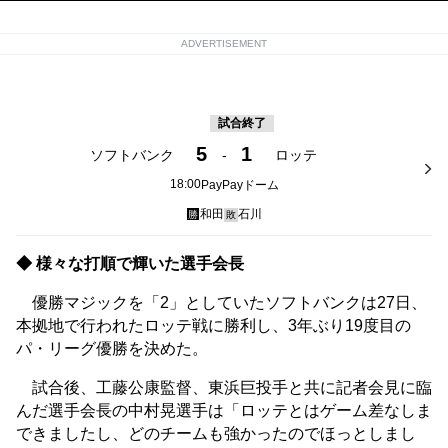
ADVERTISEMENT
試合終了
5
1
ソフトバンク
-
ロッテ
18:00
PayPayドーム
和田
石川
勝
敗
◆ 様々な打順で輝いた選手会長
優勝マジックを「2」としていたソフトバンクは27日、
本拠地で行われたロッテ戦に勝利し、3年ぶり19度目の
パ・リーグ優勝を決めた。
試合後、工藤公康監督、東浜巨投手と共に記者会見に臨
んだ選手会長の中村晃選手は「ロッテとはゲーム差なしま
できましたし、どのチームも強かったのでほっとしまし