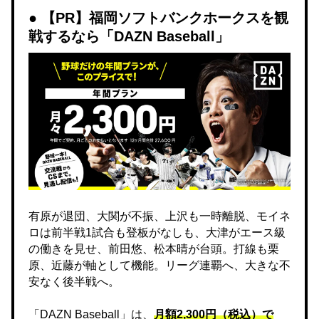
【PR】福岡ソフトバンクホークスを観
戦するなら「DAZN Baseball」
有原が退団、大関が不振、上沢も一時離脱、モイネ
ロは前半戦1試合も登板がなしも、大津がエース級
の働きを見せ、前田悠、松本晴が台頭。打線も栗
原、近藤が軸として機能。リーグ連覇へ、大きな不
安なく後半戦へ。
「DAZN Baseball」は、
月額2,300円（税込）で