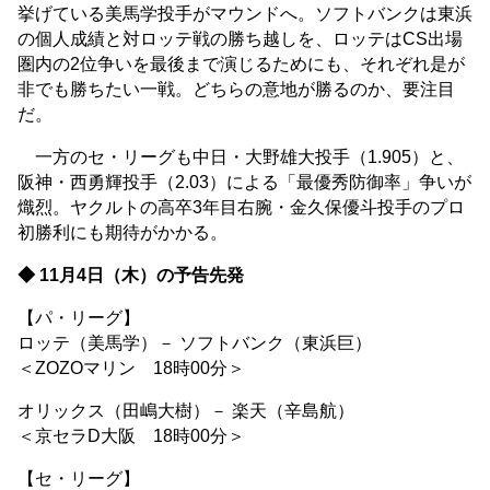
挙げている美馬学投手がマウンドへ。ソフトバンクは東浜
の個人成績と対ロッテ戦の勝ち越しを、ロッテはCS出場
圏内の2位争いを最後まで演じるためにも、それぞれ是が
非でも勝ちたい一戦。どちらの意地が勝るのか、要注目
だ。
一方のセ・リーグも中日・大野雄大投手（1.905）と、
阪神・西勇輝投手（2.03）による「最優秀防御率」争いが
熾烈。ヤクルトの高卒3年目右腕・金久保優斗投手のプロ
初勝利にも期待がかかる。
◆ 11月4日（木）の予告先発
【パ・リーグ】
ロッテ（美馬学）－ ソフトバンク（東浜巨）
＜ZOZOマリン 18時00分＞
オリックス（田嶋大樹）－ 楽天（辛島航）
＜京セラD大阪 18時00分＞
【セ・リーグ】