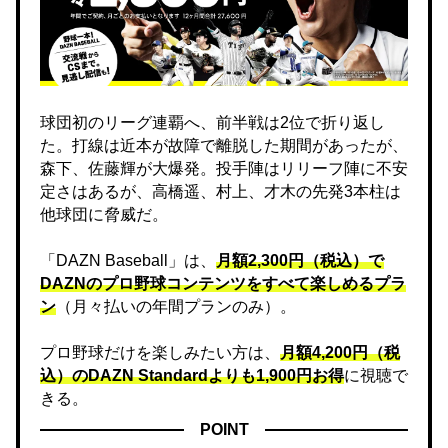
球団初のリーグ連覇へ、前半戦は2位で折り返し
た。打線は近本が故障で離脱した期間があったが、
森下、佐藤輝が大爆発。投手陣はリリーフ陣に不安
定さはあるが、高橋遥、村上、才木の先発3本柱は
他球団に脅威だ。
「DAZN Baseball」は、
月額2,300円（税込）で
DAZNのプロ野球コンテンツをすべて楽しめるプラ
ン
（月々払いの年間プランのみ）。
プロ野球だけを楽しみたい方は、
月額4,200円（税
込）のDAZN Standard​よりも1,900円お得
に視聴で
きる。
POINT