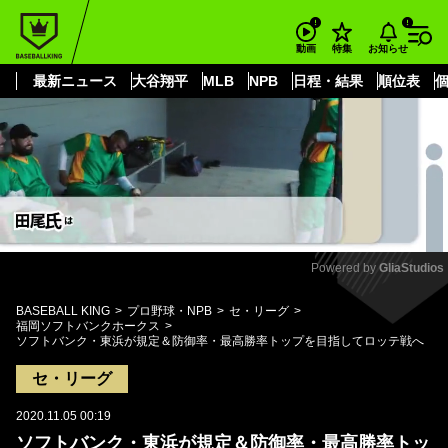
もっと見る
arrow_forward_ios
お知らせ
動画
特集
最新ニュース
大谷翔平
MLB
NPB
日程・結果
順位表
Powered by 
GliaStudios
Mute
BASEBALL KING
プロ野球・NPB
セ・リーグ
福岡ソフトバンクホークス
ソフトバンク・東浜が規定＆防御率・最高勝率トップを目指してロッテ戦へ
セ・リーグ
2020.11.05 00:19
ソフトバンク・東浜が規定＆防御率・最高勝率トッ