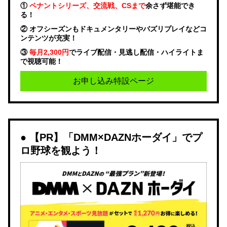
①
ペナントシリーズ、交流戦、CSまで
余さず堪能でき
る！
② オフシーズンもドキュメンタリーやバズリプレイなどコ
ンテンツが充実！
③
毎月2,300円
でライブ配信・見逃し配信・ハイライトま
で視聴可能！
お申し込み特設ページ
【PR】「DMM×DAZNホーダイ」でプ
ロ野球を観よう！