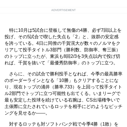
ADVERTISEMENT
特に10月は5試合に登板して無傷の4勝、必ず7回以上を
投げ、その5試合で喫した失点も「2」と、抜群の安定感
を誇っている。4日に同僚の千賀滉大が数々のノルマをク
リアして投手タイトル3部門（勝利数、防御率、奪三振）
のトップに立ったが、東浜も8回2/3を3失点以内で投げ切
れば、千賀を抜いて「最優秀防御率」のトップに立つ。
さらに、その試合で勝利投手となれば、今季の最高勝率
のボーダーラインとなる「10勝」もクリアすることにな
り、現在トップの涌井（勝率.733）を上回って投手タイト
ル2部門でトップに立つ可能性も出てくる。いまリーグで
最も安定した投球を続けている右腕は、CS出場権争いで
土俵際に立たされているロッテを相手にどのようなピッチ
ングを見せるか――。
対するロッテも対ソフトバンク戦で今季4勝（1敗）を