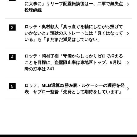
に大事に」リリーフ配置転換後は一、二軍で無失点
投球継続
ロッテ・奥村頼人「真っ直ぐを軸にしながら投げて
いかないと」現状のストレートには「良くはなって
いる」も「まだまだ満足はしていない」
ロッテ・岡村了樹「守備からしっかりゼロで抑える
ことを目標に」盗塁阻止率は東地区トップ、6月以
降の打率は.341
ロッテ、MLB通算23勝左腕・ルケーシーの獲得を発
表 サブロー監督「先発として期待をしています」