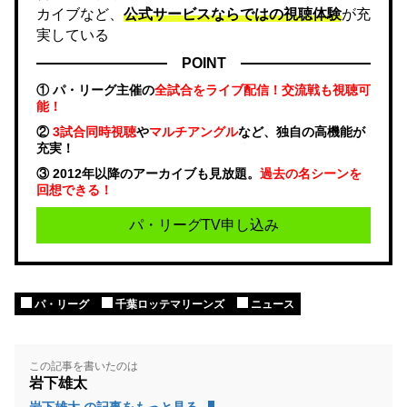
カイブなど、
公式サービスならではの視聴体験
が充
実している
POINT
① パ・リーグ主催の
全試合をライブ配信！交流戦も視聴可
能！
②
3試合同時視聴
や
マルチアングル
など、独自の高機能が
充実！
③ 2012年以降のアーカイブも見放題。
過去の名シーンを
回想できる！
パ・リーグTV申し込み
パ・リーグ
千葉ロッテマリーンズ
ニュース
この記事を書いたのは
岩下雄太