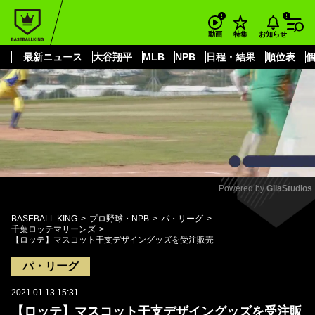
もっと見る
arrow_forward_ios
お知らせ
動画
特集
最新ニュース
大谷翔平
MLB
NPB
日程・結果
順位表
Powered by 
GliaStudios
Mute
BASEBALL KING
プロ野球・NPB
パ・リーグ
千葉ロッテマリーンズ
【ロッテ】マスコット干支デザイングッズを受注販売
パ・リーグ
2021.01.13 15:31
【ロッテ】マスコット干支デザイングッズを受注販