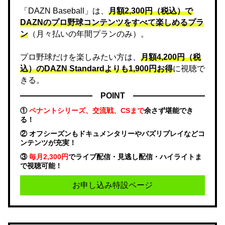
「DAZN Baseball」は、
月額2,300円（税込）で
DAZNのプロ野球コンテンツをすべて楽しめるプラ
ン
（月々払いの年間プランのみ）。
プロ野球だけを楽しみたい方は、
月額4,200円（税
込）のDAZN Standard​よりも1,900円お得
に視聴で
きる。
POINT
①
ペナントシリーズ、交流戦、CSまで
余さず堪能でき
る！
② オフシーズンもドキュメンタリーやバズリプレイなどコ
ンテンツが充実！
③
毎月2,300円
でライブ配信・見逃し配信・ハイライトま
で視聴可能！
お申し込み特設ページ