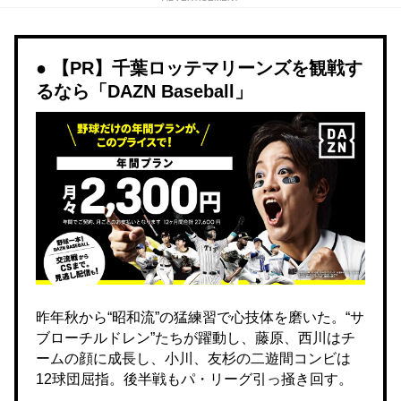
【PR】千葉ロッテマリーンズを観戦す
るなら「DAZN Baseball」
昨年秋から“昭和流”の猛練習で心技体を磨いた。“サ
ブローチルドレン”たちが躍動し、藤原、西川はチ
ームの顔に成長し、小川、友杉の二遊間コンビは
12球団屈指。後半戦もパ・リーグ引っ掻き回す。