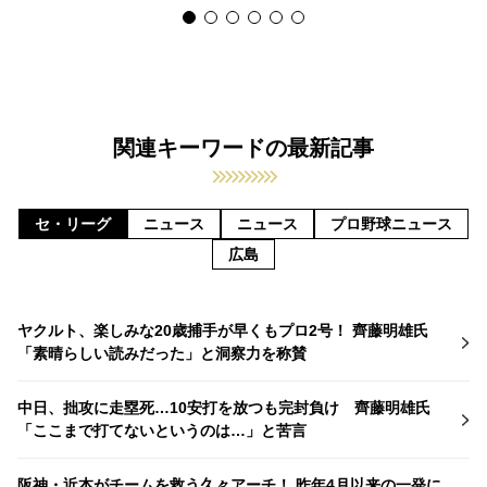
関連キーワードの最新記事
セ・リーグ
ニュース
ニュース
プロ野球ニュース
広島
ヤクルト、楽しみな20歳捕手が早くもプロ2号！ 齊藤明雄氏
「素晴らしい読みだった」と洞察力を称賛
中日、拙攻に走塁死…10安打を放つも完封負け 齊藤明雄氏
「ここまで打てないというのは…」と苦言
阪神・近本がチームを救う久々アーチ！ 昨年4月以来の一発に