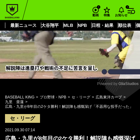
もっと見る
arrow_forward_ios
お知らせ
動画
特集
最新ニュース
大谷翔平
MLB
NPB
日程・結果
順位表
Powered by 
GliaStudios
Mute
BASEBALL KING
プロ野球・NPB
セ・リーグ
広島東洋カープ
九里 亜蓮
広島・九里が8年目の2ケタ勝利！解説陣も感慨深げ「不器用な投手だった」
セ・リーグ
2021.09.30 07:14
広島・九里が8年目の2ケタ勝利！解説陣も感慨深げ