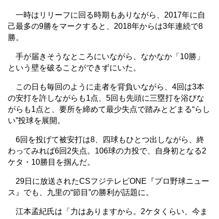
一時はリリーフに回る時期もありながら、2017年に自
己最多の9勝をマークすると、2018年からは3年連続で8
勝。
手が届きそうなところにいながら、なかなか「10勝」
という壁を破ることができずにいた。
この日も毎回のように走者を背負いながら、4回は3本
の安打を許しながらも1点、5回も先頭に三塁打を浴びな
がらも1点と、要所を締めて最少失点で踏みとどまる“らし
い”投球を展開。
6回を投げて被安打は8、四球もひとつ出しながら、終
わってみれば6回2失点。106球の力投で、自身初となる2
ケタ・10勝目を掴んだ。
29日に放送されたCSフジテレビONE『プロ野球ニュー
ス』でも、九里の“節目”の勝利が話題に。
江本孟紀氏は「力はありますから。2ケタくらい、今ま