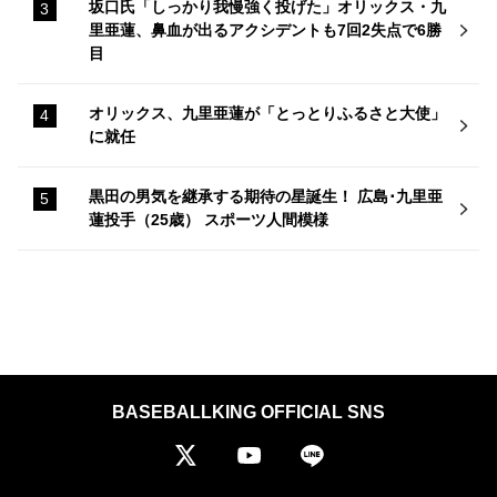
坂口氏「しっかり我慢強く投げた」オリックス・九
里亜蓮、鼻血が出るアクシデントも7回2失点で6勝
目
オリックス、九里亜蓮が「とっとりふるさと大使」
に就任
黒田の男気を継承する期待の星誕生！ 広島･九里亜
蓮投手（25歳） スポーツ人間模様
BASEBALLKING OFFICIAL SNS