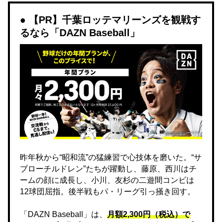
【PR】千葉ロッテマリーンズを観戦す
るなら「DAZN Baseball」
昨年秋から“昭和流”の猛練習で心技体を磨いた。“サ
ブローチルドレン”たちが躍動し、藤原、西川はチ
ームの顔に成長し、小川、友杉の二遊間コンビは
12球団屈指。後半戦もパ・リーグ引っ掻き回す。
「DAZN Baseball」は、
月額2,300円（税込）で