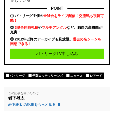
実している
POINT
① パ・リーグ主催の
全試合をライブ配信！交流戦も視聴可
能！
②
3試合同時視聴
や
マルチアングル
など、独自の高機能が
充実！
③ 2012年以降のアーカイブも見放題。
過去の名シーンを
回想できる！
パ・リーグTV申し込み
パ・リーグ
千葉ロッテマリーンズ
ニュース
レアード
この記事を書いたのは
岩下雄太
岩下雄太 の記事をもっと見る