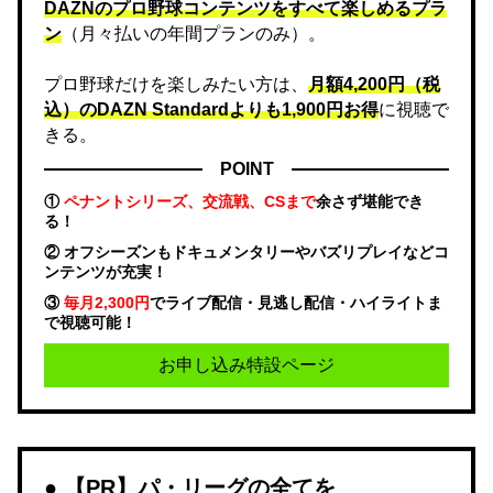
DAZNのプロ野球コンテンツをすべて楽しめるプラ
ン
（月々払いの年間プランのみ）。
プロ野球だけを楽しみたい方は、
月額4,200円（税
込）のDAZN Standard​よりも1,900円お得
に視聴で
きる。
POINT
①
ペナントシリーズ、交流戦、CSまで
余さず堪能でき
る！
② オフシーズンもドキュメンタリーやバズリプレイなどコ
ンテンツが充実！
③
毎月2,300円
でライブ配信・見逃し配信・ハイライトま
で視聴可能！
お申し込み特設ページ
【PR】パ・リーグの全てを