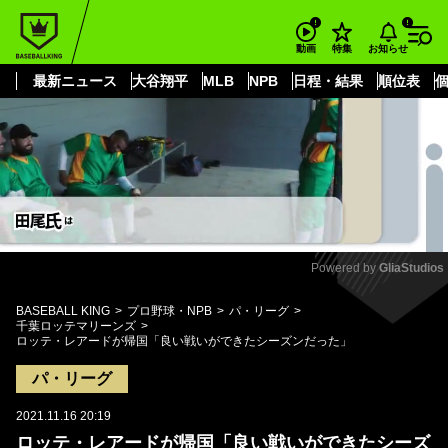
もっと見る
arrow_forward_ios
お知らせ
動画
特集
最新ニュース
大谷翔平
MLB
NPB
日程・結果
順位表
Powered by 
GliaStudios
Mute
BASEBALL KING
プロ野球・NPB
パ・リーグ
千葉ロッテマリーンズ
ロッテ・レアードが帰国「良い戦いができたシーズンだった」
パ・リーグ
2021.11.16 20:19
ロッテ・レアードが帰国「良い戦いができたシーズ