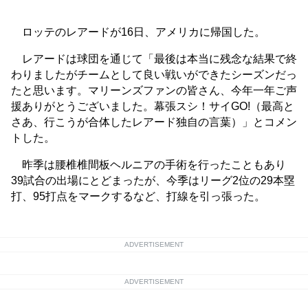
ロッテのレアードが16日、アメリカに帰国した。
レアードは球団を通じて「最後は本当に残念な結果で終
わりましたがチームとして良い戦いができたシーズンだっ
たと思います。マリーンズファンの皆さん、今年一年ご声
援ありがとうございました。幕張スシ！サイGO!（最高と
さあ、行こうが合体したレアード独自の言葉）」とコメン
トした。
昨季は腰椎椎間板ヘルニアの手術を行ったこともあり
39試合の出場にとどまったが、今季はリーグ2位の29本塁
打、95打点をマークするなど、打線を引っ張った。
ADVERTISEMENT
ADVERTISEMENT