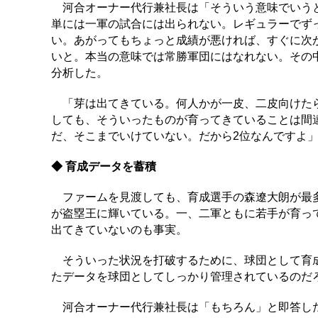
河合オーナー代行兼社長は「そういう意味でいうと
単には一軍の試合には出られない。レギュラーでず
い。あがってもちょっと成績が悪ければ、すぐに次
いと。本当の意味では常勝軍団にはなれない。その
分析した。
「芽は出てきている。何人かが一皮、二皮向けたら
しても、そういったものが育ってきていることは間
だ、そこまでいけていない。だから2位なんですよ
◆ 育成データを蓄積
ファームを見渡しても、育成選手の森遼大朗が最多
が盗塁王に輝いている。一、二軍ともに若手が育っ
出てきていないのも事実。
そういった状況を打破するために、球団として育成
たデータを球団としてしっかり管理されているのだ
河合オーナー代行兼社長は「もちろん」と即答し