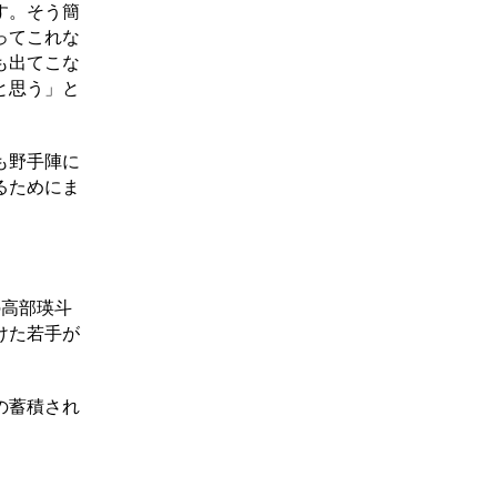
す。そう簡
ってこれな
も出てこな
と思う」と
も野手陣に
るためにま
の高部瑛斗
けた若手が
の蓄積され