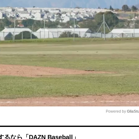
Powered by 
GliaSt
Mute
ら「DAZN Baseball」