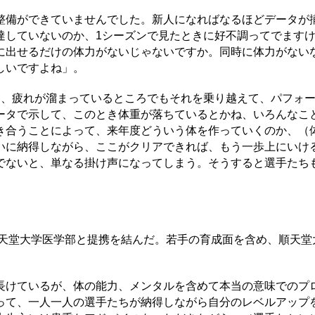
備ができていませんでした。新人になればなるほどデータが
達していないのか、1シーズンで見たときに好不調ってでます
に出せるだけの体力がないじゃないですか。同時に体力がない
しいですよね」。
、疲れが溜まっているところでもそれを乗り越えて、パフォ
ータで示して、このとき体重が落ちているとかね、いろんなこ
き合うことによって、来年度どういう体を作っていくのか、（
いに納得しながら、ここがクリアできれば、もう一歩上にいけ
でないと、単なる掛け声になってしまう。そうすると選手たち
順天堂大学医学部と提携を結んだ。若手の育成面を含め、順天堂
けているが、体の能力、メンタルを含めて本当の意味でのプ
って、一人一人の選手たちが納得しながら自分のレベルアップ