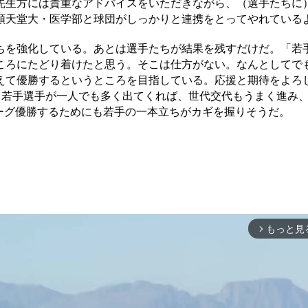
先生方には貴重なアドバイスをいただきながら、（選手たちに
順天堂大・医学部と球団がしっかりと連携をとってやれている
を強化している。あとは選手たちが結果を残すだけだ。「若
ころにたどり着けたと思う。そこは仕方がない。なんとしてで
えて優勝するというところを目指している。応援と期待をよろ
る若手選手が一人でも多く出てくれば、世代交代もうまく進み
、リーグ優勝するためにも若手の一本立ちがカギを握りそうだ。
もっと見
arrow_forward_ios