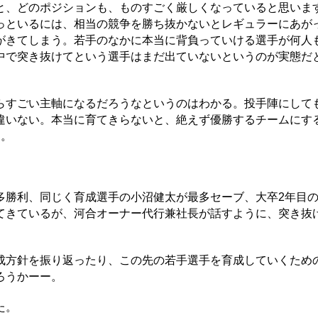
、どのポジションも、ものすごく厳しくなっていると思いま
っといるには、相当の競争を勝ち抜かないとレギュラーにあが
がきてしまう。若手のなかに本当に背負っていける選手が何人
中で突き抜けてという選手はまだ出ていないというのが実態だ
すごい主軸になるだろうなというのはわかる。投手陣にして
違いない。本当に育てきらないと、絶えず優勝するチームにす
」。
勝利、同じく育成選手の小沼健太が最多セーブ、大卒2年目
てきているが、河合オーナー代行兼社長が話すように、突き抜
方針を振り返ったり、この先の若手選手を育成していくため
ろうかーー。
た。