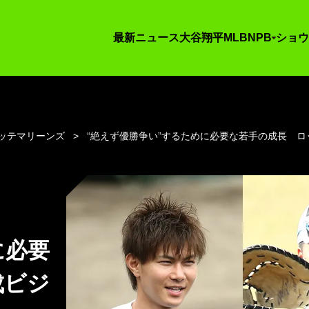
最新ニュース
大谷翔平
MLB
NPB
ショウ
ッテマリーンズ
“絶えず優勝争い”するために必要な若手の成長 
に必要
成ビジ