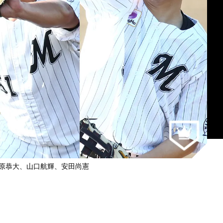
原恭大、山口航輝、安田尚憲