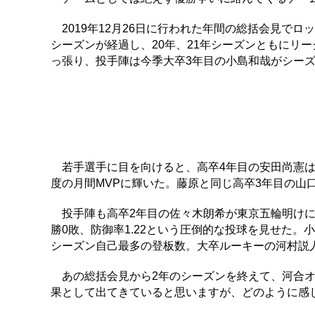
2019年12月26日に行われた年間の総括会見で
シーズンが経過し、20年、21年シーズンともにリ
っ張り、投手陣は今季大卒3年目の小島和哉がシーズ
若手選手に目を向けると、高卒4年目の安田尚憲は
度の月間MVPに輝いた。藤原と同じ高卒3年目の山
投手陣も高卒2年目の佐々木朗希が東京五輪明けに限
勝0敗、防御率1.22という圧倒的な投球を見せた。
シーズン自己最多の登板数。大卒ルーキーの河村説
あの総括会見から2年のシーズンを終えて、河合オ
果として出てきていると思いますが、どのように感