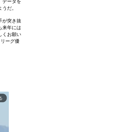
）データを
ようだ。
手が突き抜
も来年には
しくお願い
、リーグ優
る