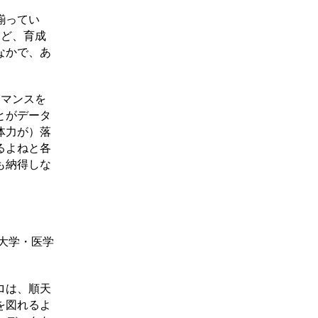
揃ってい
けど、育成
なかで、あ
ーマンスを
とがデータ
体力が）落
るよねと各
も納得しな
大学・医学
ロは、順天
を図れるよ