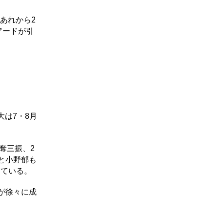
あれから2
アードが引
は7・8月
奪三振、2
輔と小野郁も
めている。
が徐々に成