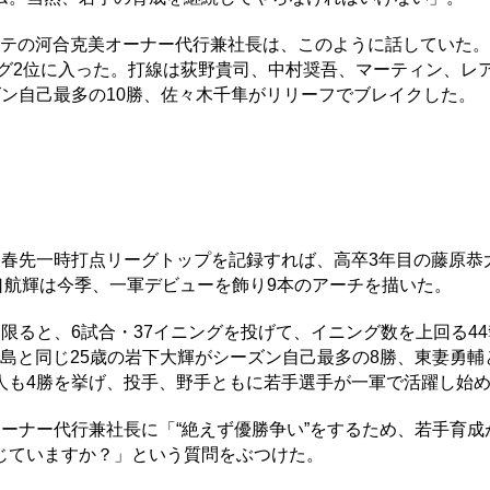
ロッテの河合克美オーナー代行兼社長は、このように話していた。
ーグ2位に入った。打線は荻野貴司、中村奨吾、マーティン、レ
ン自己最多の10勝、佐々木千隼がリリーフでブレイクした。
春先一時打点リーグトップを記録すれば、高卒3年目の藤原恭大
口航輝は今季、一軍デビューを飾り9本のアーチを描いた。
ると、6試合・37イニングを投げて、イニング数を上回る44
小島と同じ25歳の岩下大輝がシーズン自己最多の8勝、東妻勇
人も4勝を挙げ、投手、野手ともに若手選手が一軍で活躍し始
ーナー代行兼社長に「“絶えず優勝争い”をするため、若手育成
じていますか？」という質問をぶつけた。