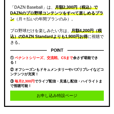
「DAZN Baseball」は、
月額2,300円（税込）で
DAZNのプロ野球コンテンツをすべて楽しめるプラ
ン
（月々払いの年間プランのみ）。
プロ野球だけを楽しみたい方は、
月額4,200円（税
込）のDAZN Standard​よりも1,900円お得
に視聴で
きる。
POINT
①
ペナントシリーズ、交流戦、CSまで
余さず堪能でき
る！
② オフシーズンもドキュメンタリーやバズリプレイなどコ
ンテンツが充実！
③
毎月2,300円
でライブ配信・見逃し配信・ハイライトま
で視聴可能！
お申し込み特設ページ