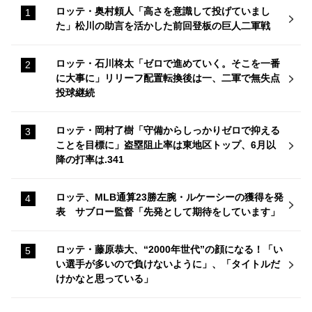
ロッテ・奥村頼人「高さを意識して投げていまし
た」松川の助言を活かした前回登板の巨人二軍戦
ロッテ・石川柊太「ゼロで進めていく。そこを一番
に大事に」リリーフ配置転換後は一、二軍で無失点
投球継続
ロッテ・岡村了樹「守備からしっかりゼロで抑える
ことを目標に」盗塁阻止率は東地区トップ、6月以
降の打率は.341
ロッテ、MLB通算23勝左腕・ルケーシーの獲得を発
表 サブロー監督「先発として期待をしています」
ロッテ・藤原恭大、“2000年世代”の顔になる！「い
い選手が多いので負けないように」、「タイトルだ
けかなと思っている」