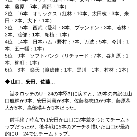
本、藤原：5本、高部：1本）
2位 16本 オリックス（紅林：10本、太田椋：3本、来
田：2本、大下：1本）
3位 15本 西武（愛斗：8本、ブランドン：3本、若林：
2本、渡部：1本、柘植：1本）
4位 14本 日本ハム（野村：7本、万波：5本、今川：1
本、五十幡：1本）
5位 9本 ソフトバンク（リチャード：7本、谷川原：1
本、柳町：1本）
6位 3本 楽天（渡邊佳：1本、黒川：1本、村林：1本）
◆ 山口、安田、佐藤…
話をロッテのU－24の本塁打に戻すと、29本の内訳は山
口航輝が9本、安田尚憲が8本、佐藤都志也が6本、藤原恭
大が5本、高部瑛斗が1本だった。
前半終了時点では安田が山口に2本差をつけてチームト
ップだったが、後半戦に5本のアーチを描いた山口が最終
的にU－24ではチームトップ。