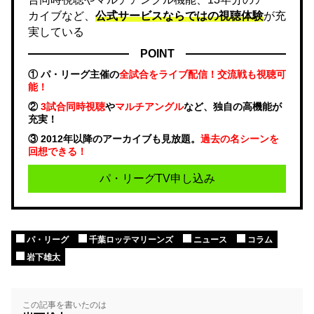
カイブなど、
公式サービスならではの視聴体験
が充
実している
POINT
① パ・リーグ主催の
全試合をライブ配信！交流戦も視聴可
能！
②
3試合同時視聴
や
マルチアングル
など、独自の高機能が
充実！
③ 2012年以降のアーカイブも見放題。
過去の名シーンを
回想できる！
パ・リーグTV申し込み
パ・リーグ
千葉ロッテマリーンズ
ニュース
コラム
岩下雄太
この記事を書いたのは