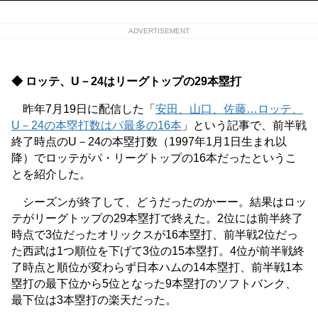
ADVERTISEMENT
◆ ロッテ、U－24はリーグトップの29本塁打
昨年7月19日に配信した「
安田、山口、佐藤…ロッテ、
U－24の本塁打数はパ最多の16本
」という記事で、前半戦
終了時点のU－24の本塁打数（1997年1月1日生まれ以
降）でロッテがパ・リーグトップの16本だったというこ
とを紹介した。
シーズンが終了して、どうだったのかーー。結果はロッ
テがリーグトップの29本塁打で終えた。2位には前半終了
時点で3位だったオリックスが16本塁打、前半戦2位だっ
た西武は1つ順位を下げて3位の15本塁打。4位が前半戦終
了時点と順位が変わらず日本ハムの14本塁打、前半戦1本
塁打の最下位から5位となった9本塁打のソフトバンク、
最下位は3本塁打の楽天だった。