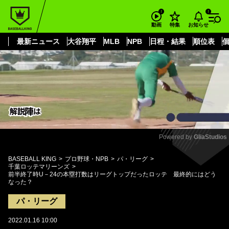
もっと見る
arrow_forward_ios
お知らせ
動画
特集
最新ニュース
大谷翔平
MLB
NPB
日程・結果
順位表
Powered by 
GliaStudios
Mute
BASEBALL KING
プロ野球・NPB
パ・リーグ
千葉ロッテマリーンズ
前半終了時U－24の本塁打数はリーグトップだったロッテ 最終的にはどう
なった？
パ・リーグ
2022.01.16 10:00