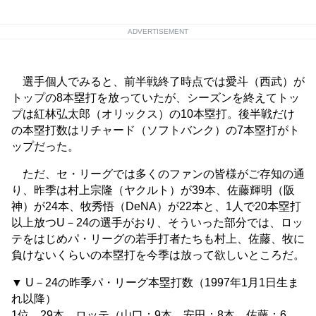
ADVERTISEMENT
選手個人でみると、前半戦終了時点では愛斗（西武）が
トップの8本塁打を放っていたが、シーズンを終えてトッ
プは紅林弘太郎（オリックス）の10本塁打。後半戦だけ
の本塁打数はリチャード（ソフトバンク）の7本塁打がト
ップだった。
ただ、セ・リーグでは多くのファンの皆様がご存知の通
り、昨季は村上宗隆（ヤクルト）が39本、佐藤輝明（阪
神）が24本、牧秀悟（DeNA）が22本と、1人で20本塁打
以上放つU－24の選手がおり、そういった部分では、ロッ
テをはじめパ・リーグの若手打者たちも村上、佐藤、牧に
負けないくらいの本塁打を今季は放って欲しいところだ。
▼ U－24の昨季パ・リーグ本塁打数（1997年1月1日生ま
れ以降）
1位 29本 ロッテ（山口：9本、安田：8本、佐藤：6