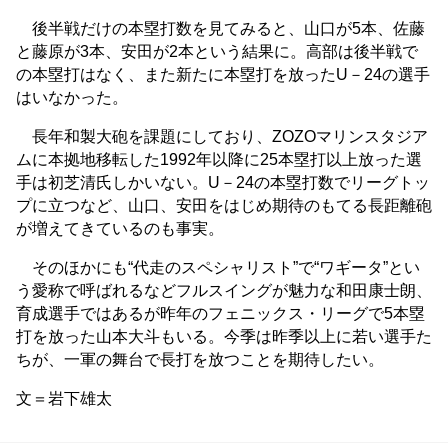
後半戦だけの本塁打数を見てみると、山口が5本、佐藤
と藤原が3本、安田が2本という結果に。高部は後半戦で
の本塁打はなく、また新たに本塁打を放ったU－24の選手
はいなかった。
長年和製大砲を課題にしており、ZOZOマリンスタジア
ムに本拠地移転した1992年以降に25本塁打以上放った選
手は初芝清氏しかいない。U－24の本塁打数でリーグトッ
プに立つなど、山口、安田をはじめ期待のもてる長距離砲
が増えてきているのも事実。
そのほかにも“代走のスペシャリスト”で“ワギータ”とい
う愛称で呼ばれるなどフルスイングが魅力な和田康士朗、
育成選手ではあるが昨年のフェニックス・リーグで5本塁
打を放った山本大斗もいる。今季は昨季以上に若い選手た
ちが、一軍の舞台で長打を放つことを期待したい。
文＝岩下雄太