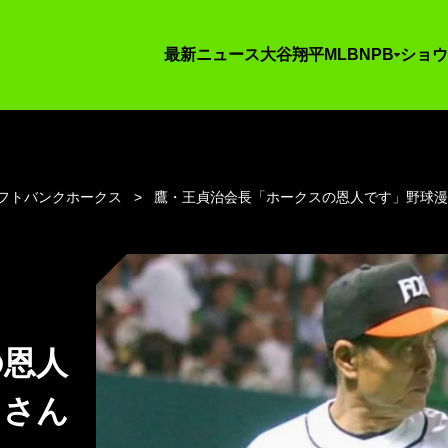
最新ニュース
大谷翔平
MLB
NPB
ショウ
フトバンクホークス
鷹・王貞治会長「ホークスの恩人です」野球
の恩人
司さん