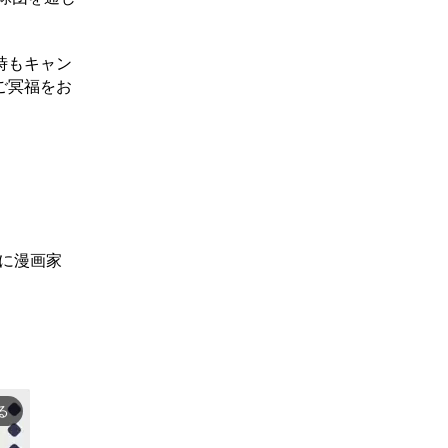
時もキャン
ご冥福をお
に漫画家
る