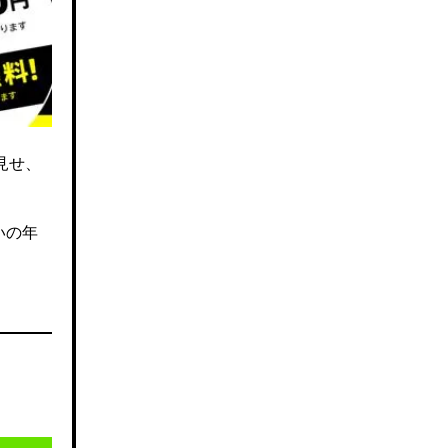
見せ、
いの年