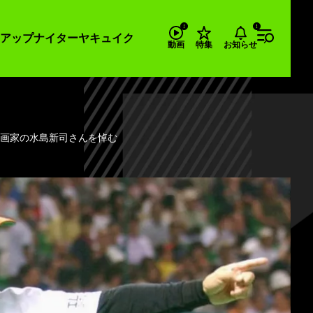
アップナイター
ヤキュイク
お知らせ
動画
特集
漫画家の水島新司さんを悼む