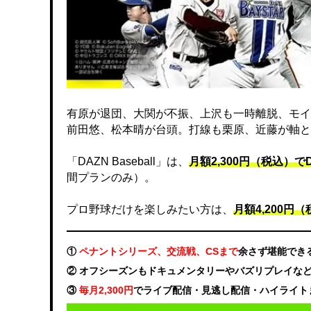
有原が退団、大関が不振、上沢も一時離脱、モイ
前田悠、松本晴が台頭。打線も栗原、近藤が軸と
「DAZN Baseball」は、
月額2,300円（税込）
間プランのみ）。
プロ野球だけを楽しみたい方は、
月額4,200円（税
①
ペナントシリーズ、交流戦、CSまで
余さず堪能でき
② オフシーズンもドキュメンタリーやバズリプレイな
③
毎月2,300円
でライブ配信・見逃し配信・ハイライト