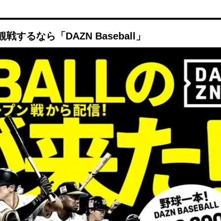
Mute
るなら「DAZN Baseball」