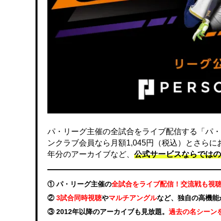
パ・リーグ主催の全試合をライブ配信する「パ・
ンクラブ会員なら月額1,045円（税込）とさら
年分のアーカイブなど、
公式サービスならではの
① パ・リーグ主催の
全試合をライブ配信！交流戦も視
②
3試合同時視聴
や
マルチアングル
など、独自の高機能
③ 2012年以降のアーカイブも見放題。
過去の名シーン