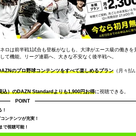
ネロは前半戦1試合も登板がなしも、大津がエース級の働きを
して機能。リーグ連覇へ、大きな不安なく後半戦へ。
でDAZNのプロ野球コンテンツをすべて楽しめるプラン
（月々払
込）のDAZN Standard​よりも1,900円お得
に視聴できる。
POINT
る！
どコンテンツが充実！
まで視聴可能！