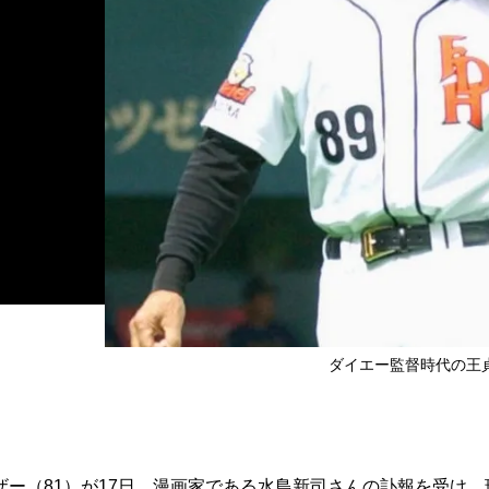
ダイエー監督時代の王貞治氏
ー（81）が17日、漫画家である水島新司さんの訃報を受け、