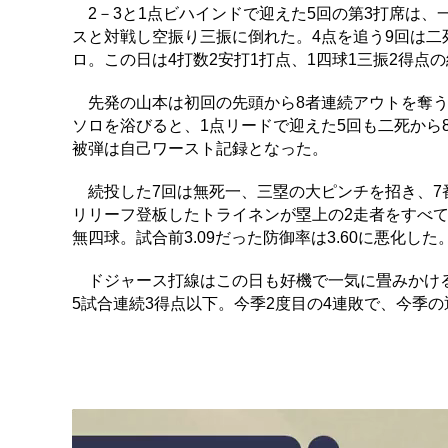
2－3と1点ビハインドで迎えた5回の第3打席は、
スと対戦し空振り三振に倒れた。4点を追う9回は二
ロ。この日は4打数2安打1打点、1四球1三振2得点の結
先発の山本は初回の先頭から8者連続アウトを奪う
ソロを浴びると、1点リードで迎えた5回も二死から
被弾は自己ワースト記録となった。
続投した7回は無死一、三塁の大ピンチを招き、7
リリーフ登板したトライネンが塁上の2走者をすべて還
無四球。試合前3.09だった防御率は3.60に悪化した
ドジャース打線はこの日も好機で一気に畳みかける
5試合連続3得点以下。今季2度目の4連敗で、今季の