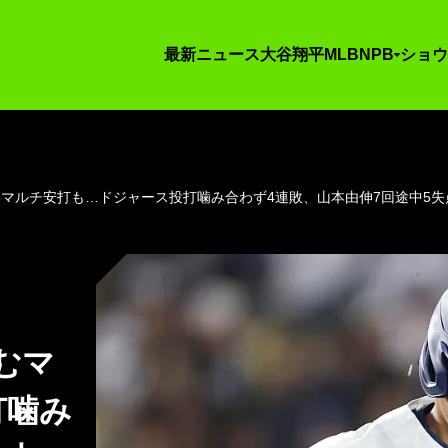
最新ニュース
大谷翔平
MLB
NPB
ショウ
マルチ安打も…ドジャース投打噛み合わず4連敗、山本由伸7回途中5失
むマ
打噛み