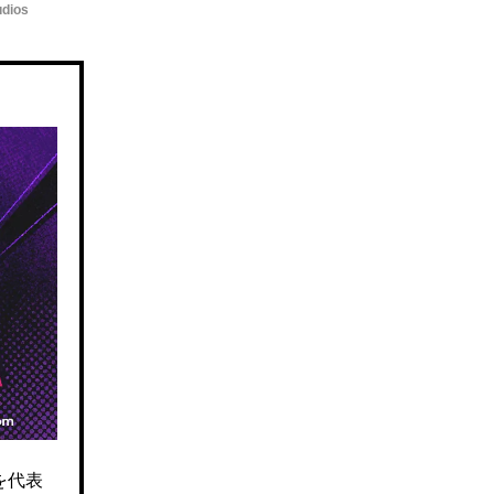
udios
を代表