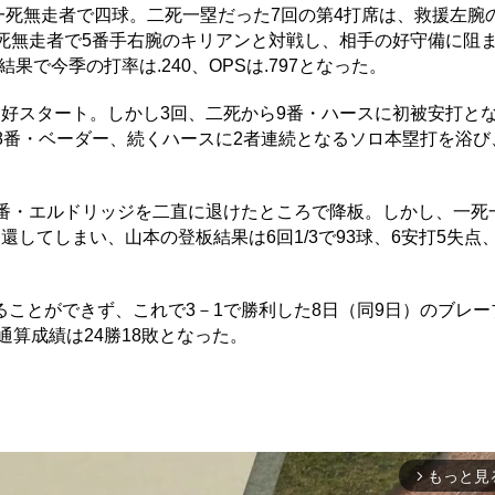
一死無走者で四球。二死一塁だった7回の第4打席は、救援左腕
死無走者で5番手右腕のキリアンと対戦し、相手の好守備に阻
果で今季の打率は.240、OPSは.797となった。
好スタート。しかし3回、二死から9番・ハースに初被安打と
8番・ベーダー、続くハースに2者連続となるソロ本塁打を浴び
番・エルドリッジを二直に退けたところで降板。しかし、一死
してしまい、山本の登板結果は6回1/3で93球、6安打5失点
。
ことができず、これで3－1で勝利した8日（同9日）のブレー
通算成績は24勝18敗となった。
もっと見
arrow_forward_ios