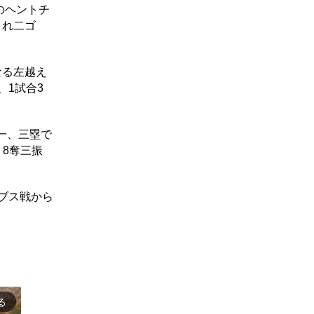
のヘントチ
まれ二ゴ
なる左越え
、1試合3
一、三塁で
、8奪三振
ブス戦から
る