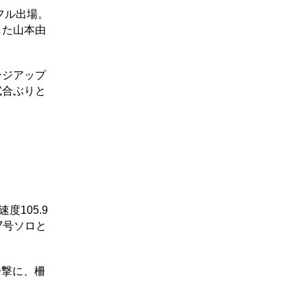
フル出場。
した山本由
ンジアップ
試合ぶりと
105.9
7号ソロと
一撃に、柵