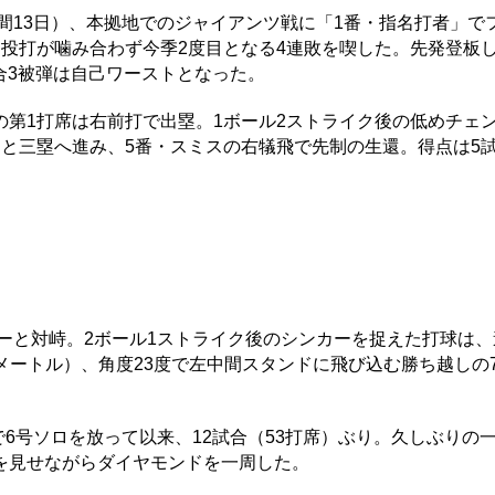
間13日）、本拠地でのジャイアンツ戦に「1番・指名打者」で
投打が噛み合わず今季2度目となる4連敗を喫した。先発登板
試合3被弾は自己ワーストとなった。
第1打席は右前打で出塁。1ボール2ストライク後の低めチェ
と三塁へ進み、5番・スミスの右犠飛で先制の生還。得点は5
と対峙。2ボール1ストライク後のシンカーを捉えた打球は、速度
21メートル）、角度23度で左中間スタンドに飛び込む勝ち越しの
で6号ソロを放って以来、12試合（53打席）ぶり。久しぶりの
を見せながらダイヤモンドを一周した。