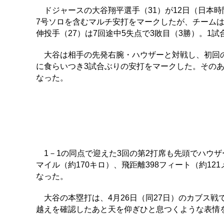
ドジャースの大谷翔平選手（31）が12日（日本時
7号ソロを含むマルチ安打をマークしたが、チームは
伸投手（27）は7回途中5失点で3敗目（3勝）。1
大谷は相手の先発右腕・ハウザーと対戦し、初回の
に食らいつき3試合ぶりの安打をマークした。そのあ
なった。
1－1の同点で迎えた3回の第2打席も先頭でハウザー
マイル（約170キロ）、飛距離398フィート（約1
なった。
大谷の本塁打は、4月26日（同27日）のカブス戦
越えを確認したあと天を仰ぎひと息つくような表情