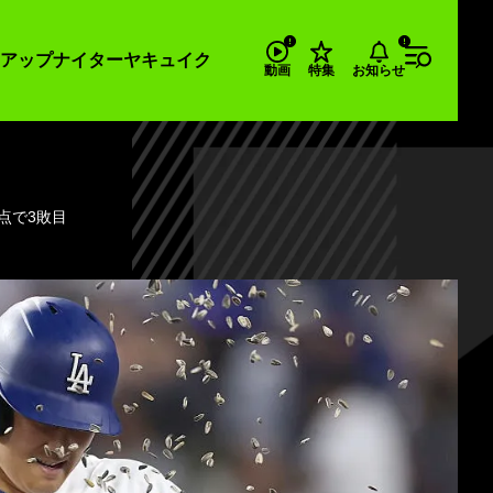
アップナイター
ヤキュイク
お知らせ
動画
特集
点で3敗目