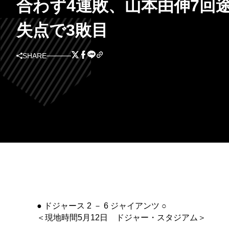
合わず4連敗、山本由伸7回途
失点で3敗目
SHARE
● ドジャース 2 － 6 ジャイアンツ ○
＜現地時間5月12日 ドジャー・スタジアム＞