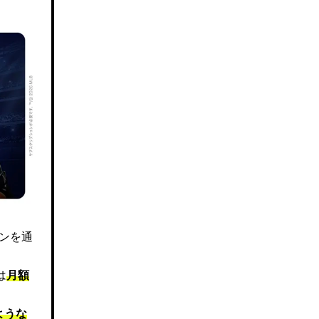
ズンを通
は
月額
ような