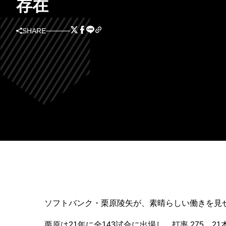
存在
SHARE
ソフトバンク・栗原陵矢が、素晴らしい働きを見
栗原は21年に全143試合に出場し、打率.275、21本