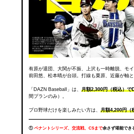
有原が退団、大関が不振、上沢も一時離脱、モイ
前田悠、松本晴が台頭。打線も栗原、近藤が軸と
「DAZN Baseball」は、
月額2,300円（税込）
間プランのみ）。
プロ野球だけを楽しみたい方は、
月額4,200円（税
①
ペナントシリーズ、交流戦、CSまで
余さず堪能でき