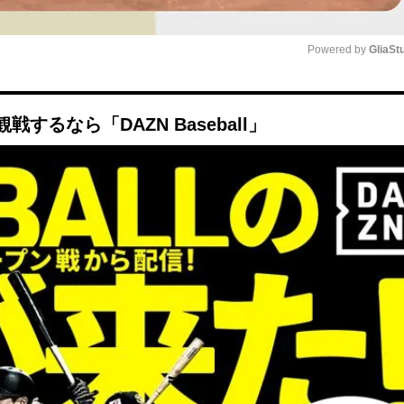
Powered by 
GliaSt
Mute
るなら「DAZN Baseball」