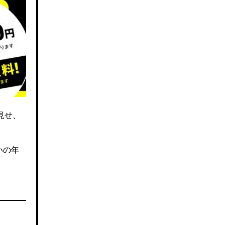
見せ、
いの年