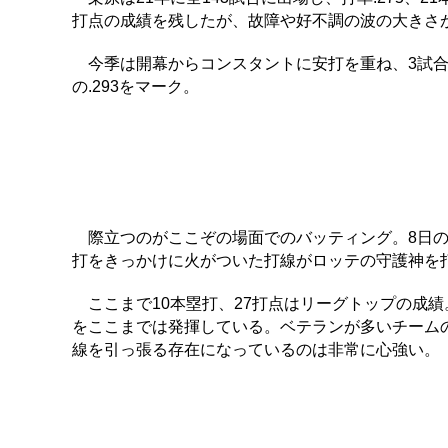
打点の成績を残したが、故障や好不調の波の大きさ
今季は開幕からコンスタントに安打を重ね、3試合
の.293をマーク。
際立つのがここぞの場面でのバッティング。8日の
打をきっかけに火がついた打線がロッテの守護神を打
ここまで10本塁打、27打点はリーグトップの成
をここまでは発揮している。ベテランが多いチームの
線を引っ張る存在になっているのは非常に心強い。