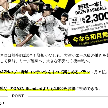
ネロは前半戦1試合も登板がなしも、大津がエース級の働きを
して機能。リーグ連覇へ、大きな不安なく後半戦へ。
でDAZNのプロ野球コンテンツをすべて楽しめるプラン
（月々払
込）のDAZN Standard​よりも1,900円お得
に視聴できる。
POINT
る！