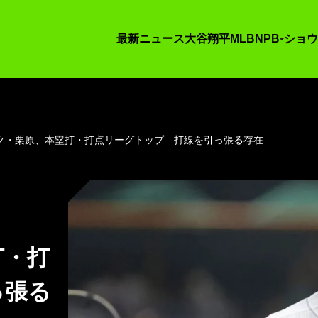
最新ニュース
大谷翔平
MLB
NPB
ショウ
ク・栗原、本塁打・打点リーグトップ 打線を引っ張る存在
打・打
っ張る