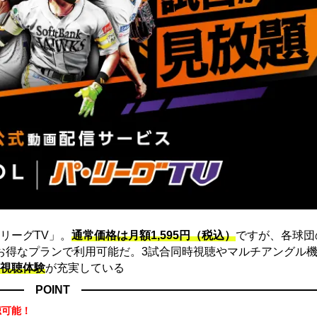
リーグTV」。
通常価格は月額1,595円（税込）
ですが、各球団
にお得なプランで利用可能だ。3試合同時視聴やマルチアングル機
視聴体験
が充実している
POINT
聴可能！