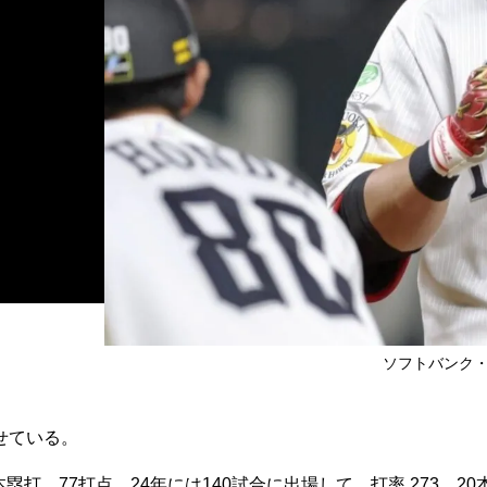
ソフトバンク・栗原
せている。
塁打、77打点、24年には140試合に出場して、打率.273、20