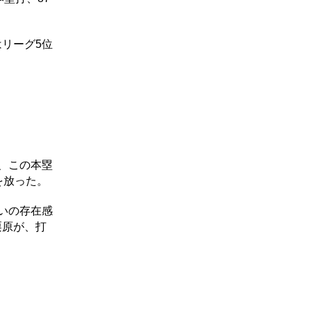
リーグ5位
、この本塁
を放った。
いの存在感
栗原が、打