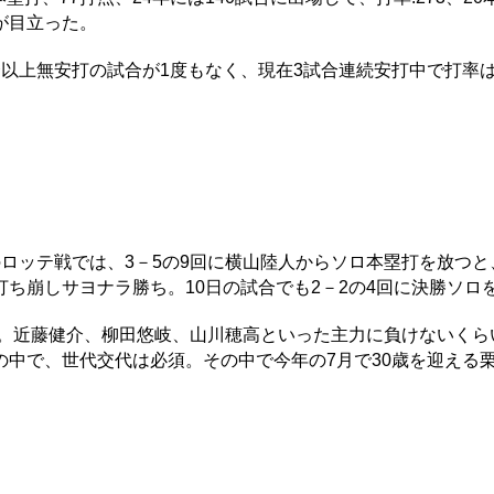
が目立った。
以上無安打の試合が1度もなく、現在3試合連続安打中で打率は
ロッテ戦では、3－5の9回に横山陸人からソロ本塁打を放つと
ち崩しサヨナラ勝ち。10日の試合でも2－2の4回に決勝ソロ
績。近藤健介、柳田悠岐、山川穂高といった主力に負けないくら
中で、世代交代は必須。その中で今年の7月で30歳を迎える