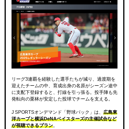
リーグ3連覇を経験した選手たちが減り、過渡期を
迎えたチームの中、育成出身の名原がシーズン途中
に支配下登録すると、打線を引っ張る。投手陣も先
発転向の栗林が安定した投球でチームを支える。
J SPORTSオンデマンド「野球パック」は、
広島東
洋カープと横浜DeNAベイスターズの主催試合など
が視聴できるプラン
。