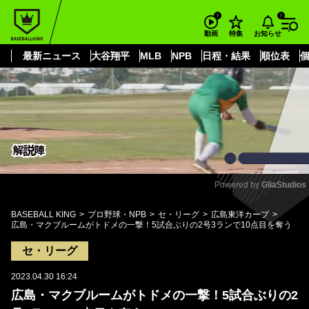
もっと見る
arrow_forward_ios
お知らせ
動画
特集
最新ニュース
大谷翔平
MLB
NPB
日程・結果
順位表
Powered by 
GliaStudios
Mute
BASEBALL KING
プロ野球・NPB
セ・リーグ
広島東洋カープ
広島・マクブルームがトドメの一撃！5試合ぶりの2号3ランで10点目を奪う
セ・リーグ
2023.04.30 16:24
広島・マクブルームがトドメの一撃！5試合ぶりの2