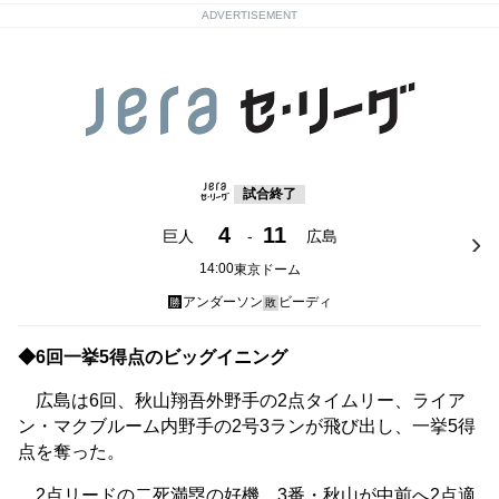
ADVERTISEMENT
試合終了
4
11
巨人
-
広島
14:00
東京ドーム
アンダーソン
ビーディ
勝
敗
◆6回一挙5得点のビッグイニング
広島は6回、秋山翔吾外野手の2点タイムリー、ライア
ン・マクブルーム内野手の2号3ランが飛び出し、一挙5得
点を奪った。
2点リードの二死満塁の好機、3番・秋山が中前へ2点適