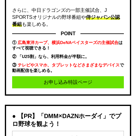
さらに、中日ドラゴンズの一部主催試合、J
SPORTSオリジナルの野球番組や
侍ジャパン公認
番組
も楽しめる。
POINT
①
広島東洋カープ、横浜DeNAベイスターズの主催試合
は
すべて視聴できる！
② 「U25割」なら、利用料金が半額に。
③
テレビやスマホ、タブレットなどさまざまなデバイス
で
動画配信を楽しめる。
お申し込み特設ページ
【PR】「DMM×DAZNホーダイ」でプ
ロ野球を観よう！