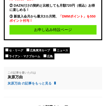
② DAZNだけの契約と比較しても月額720円（税込）お得
に楽しめる！
③ 新規入会月から最大3カ月間、
「DMMポイント」を550
ポイント付与！
お申し込み特設ページ
セ・リーグ
広島東洋カープ
ニュース
ライアン・マクブルーム
広島
この記事を書いたのは
灰原万由
灰原万由 の記事をもっと見る