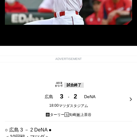
広島・秋山翔吾 (C) Kyodo News
ADVERTISEMENT
試合終了
3
2
広島
-
DeNA
18:00
マツダスタジアム
ターリー
矢崎
上茶谷
勝
S
敗
○ 広島 3 － 2 DeNA ●
＜10回戦・マツダ＞