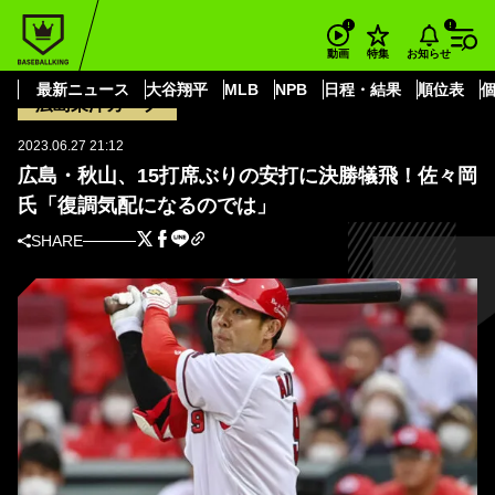
BASEBALL KING
広島東洋カープ
広島・秋山、15打席ぶりの安打に決勝犠飛！佐々岡氏「復調気配になるので
お知らせ
動画
特集
は」
最新ニュース
大谷翔平
MLB
NPB
日程・結果
順位表
広島東洋カープ
2023.06.27 21:12
広島・秋山、15打席ぶりの安打に決勝犠飛！佐々岡
氏「復調気配になるのでは」
SHARE