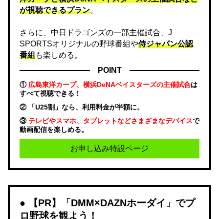
が視聴できるプラン
。
さらに、中日ドラゴンズの一部主催試合、J
SPORTSオリジナルの野球番組や
侍ジャパン公認
番組
も楽しめる。
POINT
①
広島東洋カープ、横浜DeNAベイスターズの主催試合
は
すべて視聴できる！
② 「U25割」なら、利用料金が半額に。
③
テレビやスマホ、タブレットなどさまざまなデバイス
で
動画配信を楽しめる。
お申し込み特設ページ
【PR】「DMM×DAZNホーダイ」でプ
ロ野球を観よう！