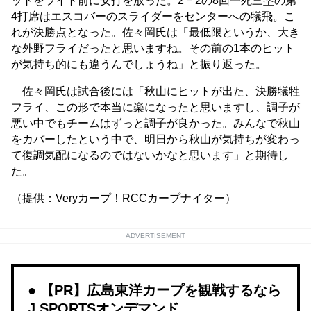
ットをライト前に安打を放った。2－2の8回一死三塁の第
4打席はエスコバーのスライダーをセンターへの犠飛。こ
れが決勝点となった。佐々岡氏は「最低限というか、大き
な外野フライだったと思いますね。その前の1本のヒット
が気持ち的にも違うんでしょうね」と振り返った。
佐々岡氏は試合後には「秋山にヒットが出た、決勝犠牲
フライ、この形で本当に楽になったと思いますし、調子が
悪い中でもチームはずっと調子が良かった。みんなで秋山
をカバーしたという中で、明日から秋山が気持ちが変わっ
て復調気配になるのではないかなと思います」と期待し
た。
（提供：Veryカープ！RCCカープナイター）
ADVERTISEMENT
【PR】広島東洋カープを観戦するなら
J SPORTSオンデマンド