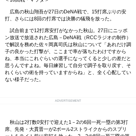
広島の秋山翔吾が27日のDeNA戦で、15打席ぶりの安
打、さらには8回の打席では決勝の犠飛を放った。
試合前まで12打席安打がなかった秋山。27日にニッポ
ン放送で放送された広島－DeNA戦（RCCラジオの制作）
で解説を務めた佐々岡真司氏は秋山について「あれだけ調
子の良かった打撃が、ここまで率が落ちたわけですから
ね、本当にこれぐらいの選手になってくると少しの差だと
思うんですよね。毎日練習して自分で調子を取り戻す、そ
れくらいの術を持っていますからね」と、全く心配してい
ない様子だった。
ADVERTISEMENT
秋山は2打数0安打で迎えた1－2の6回一死一塁の第3打
席、先発・大貫晋一が2ボール2ストライクからのスプリ