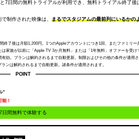
と7日間の無料トライアルが利用でき、無料トライアル終了後
端技術で制作された映像は、
まるでスタジアムの最前列にいるかの
了後は月額1,200円。1つのAppleアカウントにつき1回、またファミリー
家族が以前に「Apple TV 3か月無料」または「1年無料」オファーを受け
間有効。プランは解約されるまで自動更新。制限およびその他の条件が適用
。プランは解約されるまで自動更新。諸条件が適用されます。
POINT
ル”
可能！
7日間無料で体験する