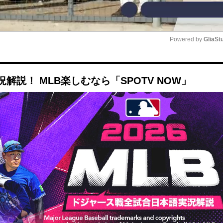
Powered by 
GliaSt
Mute
説！ MLB楽しむなら「SPOTV NOW」