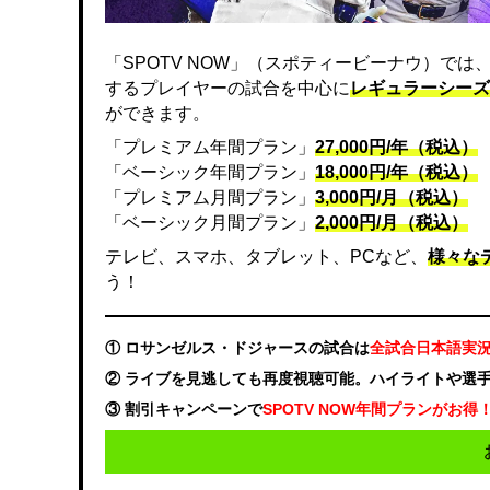
「SPOTV NOW」（スポティービーナウ）で
するプレイヤーの試合を中心に
レギュラーシーズ
ができます。
「プレミアム年間プラン」
27,000円/年（税込）
「ベーシック年間プラン」
18,000円/年（税込）
「プレミアム月間プラン」
3,000円/月（税込）
「ベーシック月間プラン」
2,000円/月（税込）
テレビ、スマホ、タブレット、PCなど、
様々な
う！
① ロサンゼルス・ドジャースの試合は
全試合日本語実
② ライブを見逃しても再度視聴可能。ハイライトや選
③ 割引キャンペーンで
SPOTV NOW年間プランがお得