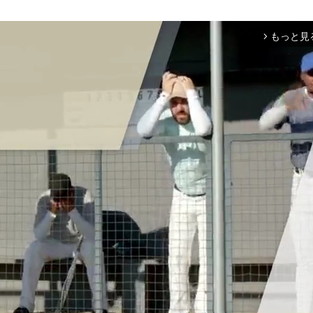
もっと見
arrow_forward_ios