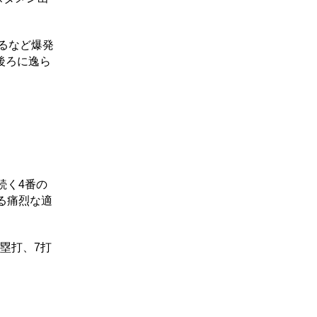
るなど爆発
後ろに逸ら
続く4番の
る痛烈な適
塁打、7打