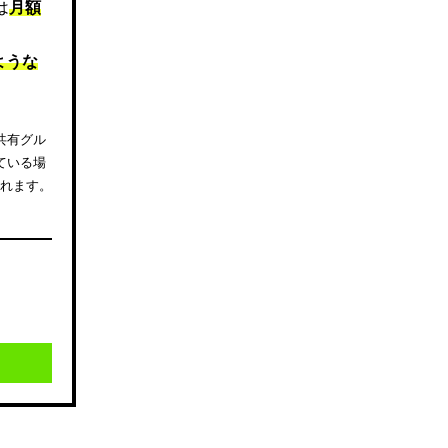
は
月額
ような
共有グル
ている場
されます。