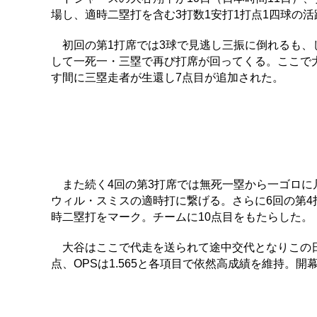
場し、適時二塁打を含む3打数1安打1打点1四球の
初回の第1打席では3球で見逃し三振に倒れるも、
して一死一・三塁で再び打席が回ってくる。ここで
す間に三塁走者が生還し7点目が追加された。
また続く4回の第3打席では無死一塁から一ゴロに
ウィル・スミスの適時打に繋げる。さらに6回の第
時二塁打をマーク。チームに10点目をもたらした。
大谷はここで代走を送られて途中交代となりこの日は
点、OPSは1.565と各項目で依然高成績を維持。