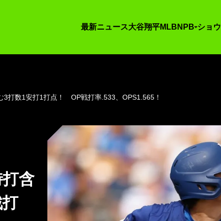
最新ニュース
大谷翔平
MLB
NPB
ショウ
数1安打1打点！ OP戦打率.533、OPS1.565！
時打含
戦打