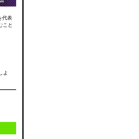
を代表
むこと
しよ