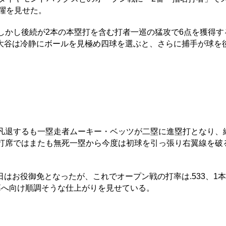
活躍を見せた。
しかし後続が2本の本塁打を含む打者一巡の猛攻で6点を獲得す
大谷は冷静にボールを見極め四球を選ぶと、さらに捕手が球を
凡退するも一塁走者ムーキー・ベッツが二塁に進塁打となり、
4打席ではまたも無死一塁から今度は初球を引っ張り右翼線を破
お役御免となったが、これでオープン戦の打率は.533、1本
開幕へ向け順調そうな仕上がりを見せている。