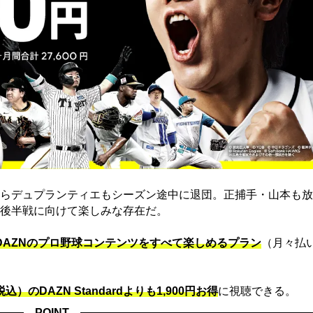
らデュプランティエもシーズン途中に退団。正捕手・山本も放
後半戦に向けて楽しみな存在だ。
でDAZNのプロ野球コンテンツをすべて楽しめるプラン
（月々払
込）のDAZN Standard​よりも1,900円お得
に視聴できる。
POINT