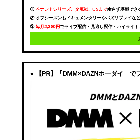
①
ペナントシリーズ、交流戦、CSまで
余さず堪能でき
② オフシーズンもドキュメンタリーやバズリプレイな
③
毎月2,300円
でライブ配信・見逃し配信・ハイライト
【PR】「DMM×DAZNホーダイ」