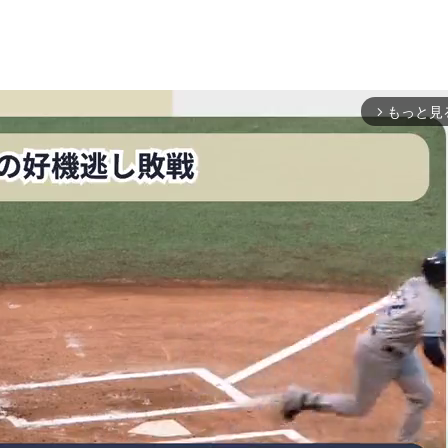
もっと見
arrow_forward_ios