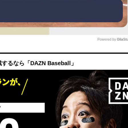
Powered by 
GliaSt
Mute
なら「DAZN Baseball」