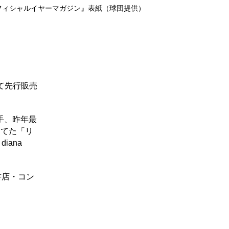
4オフィシャルイヤーマガジン』表紙（球団提供）
にて先行販売
手、昨年最
当てた「リ
ana
書店・コン