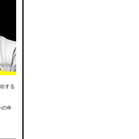
出する
いの年