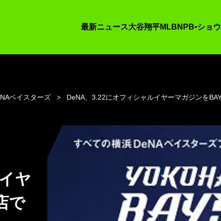
最新ニュース
大谷翔平
MLB
NPB
ショウ
eNAベイスターズ
DeNA、3.22にオフィシャルイヤーマガジンをBA
ルイヤ
店で