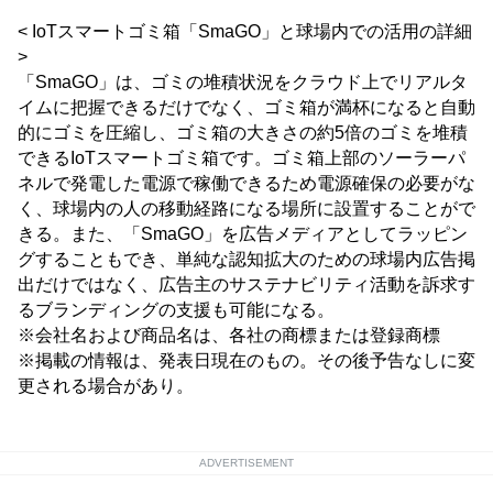
< IoTスマートゴミ箱「SmaGO」と球場内での活用の詳細
>
「SmaGO」は、ゴミの堆積状況をクラウド上でリアルタ
イムに把握できるだけでなく、ゴミ箱が満杯になると自動
的にゴミを圧縮し、ゴミ箱の大きさの約5倍のゴミを堆積
できるIoTスマートゴミ箱です。ゴミ箱上部のソーラーパ
ネルで発電した電源で稼働できるため電源確保の必要がな
く、球場内の人の移動経路になる場所に設置することがで
きる。また、「SmaGO」を広告メディアとしてラッピン
グすることもでき、単純な認知拡大のための球場内広告掲
出だけではなく、広告主のサステナビリティ活動を訴求す
るブランディングの支援も可能になる。
※会社名および商品名は、各社の商標または登録商標
※掲載の情報は、発表日現在のもの。その後予告なしに変
更される場合があり。
ADVERTISEMENT