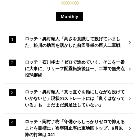
Monthly
ロッテ・奥村頼人「高さを意識して投げていまし
た」松川の助言を活かした前回登板の巨人二軍戦
ロッテ・石川柊太「ゼロで進めていく。そこを一番
に大事に」リリーフ配置転換後は一、二軍で無失点
投球継続
ロッテ・奥村頼人「真っ直ぐを軸にしながら投げて
いかないと」現状のストレートには「良くはなって
いる」も「まだまだ満足はしていない」
ロッテ・岡村了樹「守備からしっかりゼロで抑える
ことを目標に」盗塁阻止率は東地区トップ、6月以
降の打率は.341