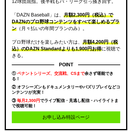
12球団屈指。後半戦もパ・リーグ引っ掻き回す。
「DAZN Baseball」は、
月額2,300円（税込）で
DAZNのプロ野球コンテンツをすべて楽しめるプラ
ン
（月々払いの年間プランのみ）。
プロ野球だけを楽しみたい方は、
月額4,200円（税
込）のDAZN Standard​よりも1,900円お得
に視聴で
きる。
POINT
①
ペナントシリーズ、交流戦、CSまで
余さず堪能でき
る！
② オフシーズンもドキュメンタリーやバズリプレイなどコ
ンテンツが充実！
③
毎月2,300円
でライブ配信・見逃し配信・ハイライトま
で視聴可能！
お申し込み特設ページ