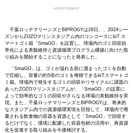
ADVERTISEMENT
千葉ロッテマリーンズとBIPROGYは28日、、2024シー
ズンからZOZOマリンスタジアム内のコンコースにIoT ス
マートゴミ箱「SmaGO」を設置し、球場内のゴミ回収効
率化による美観維持と資源循環プログラム構築に向けた取
り組みを開始することになったと発表した。
「SmaGO」は、ゴミが溢れる前に溜まったゴミを自動
で圧縮し、容量の約5倍のゴミを堆積できるIoTスマートゴ
ミ箱。球場内で発生するゴミの回収やリサイクルに課題の
あったZOZOマリンスタジアムが、「SmaGO」の設置に
よって効率的なゴミの回収やさらなる球場の美観維持を実
現。また、千葉ロッテマリーンズとBIPROGYは、将来的
なスタジアム内での資源循環実現を目指して、球場内で廃
棄される飲食物の容器を資源として「SmaGO」で回収す
るだけでなく、環境に配慮した容器包材の活用や、再資源
化を促進する取り組みを今後検討する。