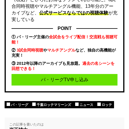
合同時視聴やマルチアングル機能、13年分のアー
カイブなど、
公式サービスならではの視聴体験
が充
実している
POINT
① パ・リーグ主催の
全試合をライブ配信！交流戦も視聴可
能！
②
3試合同時視聴
や
マルチアングル
など、独自の高機能が
充実！
③ 2012年以降のアーカイブも見放題。
過去の名シーンを
回想できる！
パ・リーグTV申し込み
パ・リーグ
千葉ロッテマリーンズ
ニュース
ロッテ
この記事を書いたのは