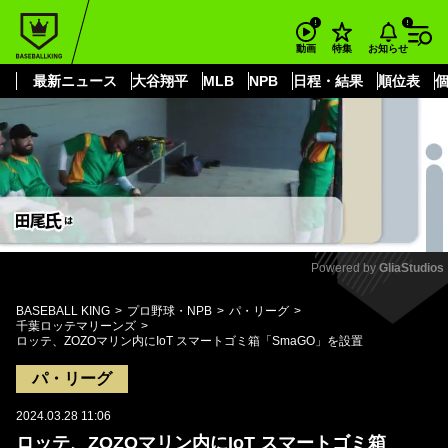
もっと見る
arrow_forward_ios
お知らせ
動画
特集
最新ニュース
大谷翔平
MLB
NPB
日程・結果
順位表
Powered by 
GliaStudios
Mute
BASEBALL KING
プロ野球・NPB
パ・リーグ
千葉ロッテマリーンズ
ロッテ、ZOZOマリン内にIoT スマートゴミ箱「SmaGO」を設置
パ・リーグ
2024.03.28 11:06
ロッテ、ZOZOマリン内にIoT スマートゴミ箱