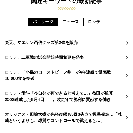
関連キーワードの最新記事
パ・リーグ
ニュース
ロッテ
楽天、マエケン画伯グッズ第2弾を販売
ロッテ、二軍戦の試合開始時間変更を発表
ロッテ、「小島のローストビーフ丼」が4年連続で販売数
10,000食を突破
ロッテ・愛斗「今自分が何できると考えて…」益田が通算
250S達成した8月4日――。攻走守で勝利に貢献する働き
オリックス・田嶋大樹が先発復帰も5回3失点で黒星発進…「球
威というよりも、球質やコントロールで戦えると…」