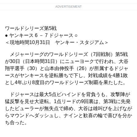
ADVERTISEMENT
ワールドシリーズ第5戦
● ヤンキース 6 － 7 ドジャース ○
＜現地時間10月31日 ヤンキー・スタジアム＞
メジャーリーグのワールドシリーズ（7回戦制）第5戦
が30日（日本時間31日）にニューヨークで行われ、大谷
翔平選手（30）と山本由伸投手（26）が所属するドジャ
ースがヤンキースを逆転勝ちで下し、対戦成績を4勝1敗
とし4年ぶり8度目のワールドシリーズ制覇を果たした。
ドジャースは最大5点ビハインドを背負うも、攻撃陣が
猛反撃を見せ大逆転。1点リードの9回裏は、第3戦に先発
したビューラーが無失点で締め、大谷は雄叫びを上げなが
らマウンドへダッシュし、ナインと歓喜の輪で喜びを分か
ち合った。