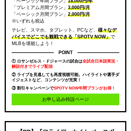
「ベーシック年間プラン」
18,000円/年
「プレミアム月間プラン」
3,000円/月
「ベーシック月間プラン」
2,000円/月
※いずれも税込
テレビ、スマホ、タブレット、PCなど、
様々なデ
バイスでどこでも観戦できる「SPOTV NOW」
で
MLBを堪能しよう！
POINT
① ロサンゼルス・ドジャースの試合は
全試合日本語実況・
解説付きでライブ配信
② ライブを見逃しても再度視聴可能。ハイライトや選手ダ
イジェストなど、コンテンツが充実！
③ 割引キャンペーンで
SPOTV NOW年間プランがお得！
お申し込み特設ページ