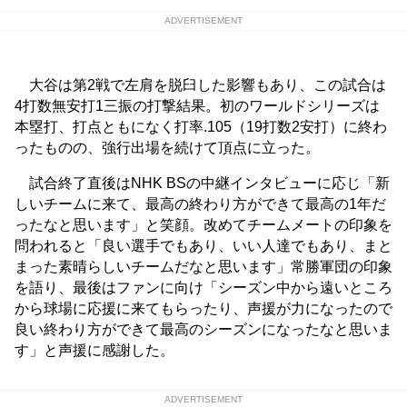
ADVERTISEMENT
大谷は第2戦で左肩を脱臼した影響もあり、この試合は
4打数無安打1三振の打撃結果。初のワールドシリーズは
本塁打、打点ともになく打率.105（19打数2安打）に終わ
ったものの、強行出場を続けて頂点に立った。
試合終了直後はNHK BSの中継インタビューに応じ「新
しいチームに来て、最高の終わり方ができて最高の1年だ
ったなと思います」と笑顔。改めてチームメートの印象を
問われると「良い選手でもあり、いい人達でもあり、まと
まった素晴らしいチームだなと思います」常勝軍団の印象
を語り、最後はファンに向け「シーズン中から遠いところ
から球場に応援に来てもらったり、声援が力になったので
良い終わり方ができて最高のシーズンになったなと思いま
す」と声援に感謝した。
ADVERTISEMENT