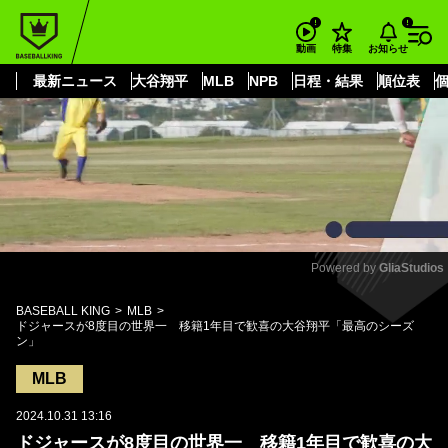
もっと見る
arrow_forward_ios
お知らせ
動画
特集
最新ニュース
大谷翔平
MLB
NPB
日程・結果
順位表
Powered by 
GliaStudios
Mute
BASEBALL KING
MLB
ドジャースが8度目の世界一 移籍1年目で歓喜の大谷翔平「最高のシーズ
ン」
MLB
2024.10.31 13:16
ドジャースが8度目の世界一 移籍1年目で歓喜の大