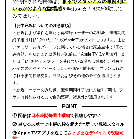
で制作された映像は、
まるでスタジアムの最前列に
いるかのような臨場感
を味わえる！ ぜひ体験して
みてほしい。
【お申込みについての注意事項】
・新規および条件を満たす再登録ユーザーのみ対象。無料期間
終了後は月額1,200円。1つのAppleアカウントにつき1回、また
ファミリー共有グループに属している場合は家族全体で1回の
み有効。あなたまたは家族が以前に「Apple TV 3か月無料」ま
たは「1年無料」オファーを受けている場合は対象外。対象デ
バイスのアクティベーションから3か月間有効。プランは解約
されるまで自動更新。制限およびその他の条件が適用されま
す。
・新規ユーザーのみ対象。無料期間終了後は月額1,200円。プ
ランは解約されるまで自動更新。諸条件が適用されます。
POINT
① 配信は
日本時間毎週土曜朝
で視聴しやすい
② 単なるスポーツ中継の枠を超えた“新しい観戦スタイル”
③ Apple TVアプリを通じて
さまざまなデバイスで視聴可
能！