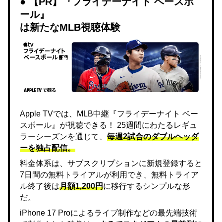
【PR】『フライデーナイト ベースボ
ール』
は新たなMLB視聴体験
Apple TVでは、MLB中継『フライデーナイト ベー
スボール』が視聴できる！ 25週間にわたるレギュ
ラーシーズンを通じて、
毎週2試合のダブルヘッダ
ーを独占配信。
料金体系は、サブスクリプションに新規登録すると
7日間の無料トライアルが利用でき、無料トライア
ル終了後は
月額1,200円
に移行するシンプルな形
だ。
iPhone 17 Proによるライブ制作などの最先端技術