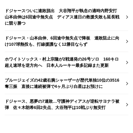
ドジャースついに連敗脱出 大谷翔平が執念の適時内野安打
山本由伸は6回途中無失点 ディアス連日の救援失敗も延長戦
に競り勝つ
ドジャース・山本由伸、6回途中無失点で降板 連敗阻止に向
け107球熱投も、打線援護なく12勝目ならず
ホワイトソックス・村上宗隆が2戦連発の26号ソロ 160キロ
超え速球を逆方向へ 日本人ルーキー最多記録また更新
ブルージェイズの42歳右腕シャーザーが歴代単独10位の3516
奪三振 直後に連続被弾で4ヶ月ぶり白星はお預けに
ドジャース、悪夢の7連敗…守護神ディアスが逆転サヨナラ被
弾 佐々木朗希6回2失点、大谷翔平は10戦ぶり無安打