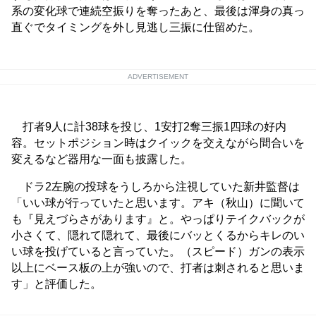
系の変化球で連続空振りを奪ったあと、最後は渾身の真っ
直ぐでタイミングを外し見逃し三振に仕留めた。
ADVERTISEMENT
打者9人に計38球を投じ、1安打2奪三振1四球の好内
容。セットポジション時はクイックを交えながら間合いを
変えるなど器用な一面も披露した。
ドラ2左腕の投球をうしろから注視していた新井監督は
「いい球が行っていたと思います。アキ（秋山）に聞いて
も『見えづらさがあります』と。やっぱりテイクバックが
小さくて、隠れて隠れて、最後にバッとくるからキレのい
い球を投げていると言っていた。（スピード）ガンの表示
以上にベース板の上が強いので、打者は刺されると思いま
す」と評価した。