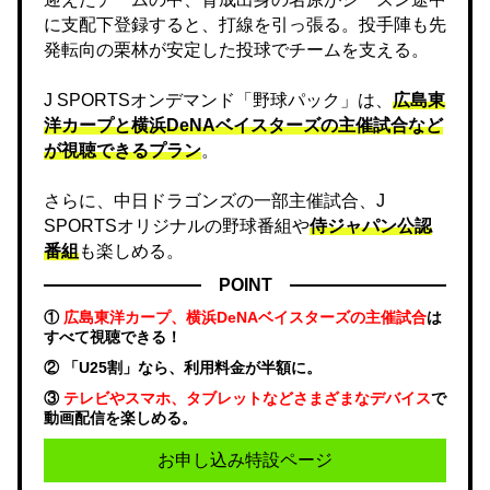
に支配下登録すると、打線を引っ張る。投手陣も先
発転向の栗林が安定した投球でチームを支える。
J SPORTSオンデマンド「野球パック」は、
広島東
洋カープと横浜DeNAベイスターズの主催試合など
が視聴できるプラン
。
さらに、中日ドラゴンズの一部主催試合、J
SPORTSオリジナルの野球番組や
侍ジャパン公認
番組
も楽しめる。
POINT
①
広島東洋カープ、横浜DeNAベイスターズの主催試合
は
すべて視聴できる！
② 「U25割」なら、利用料金が半額に。
③
テレビやスマホ、タブレットなどさまざまなデバイス
で
動画配信を楽しめる。
お申し込み特設ページ