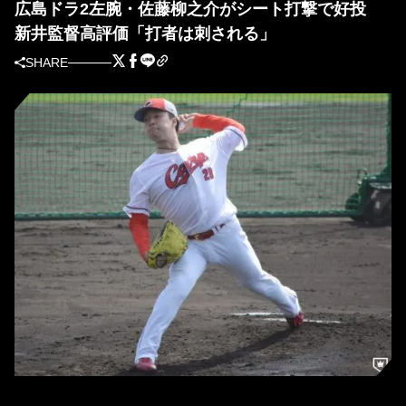
広島ドラ2左腕・佐藤柳之介がシート打撃で好投
新井監督高評価「打者は刺される」
SHARE
シート打撃に登板した佐藤柳之介