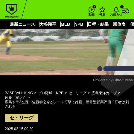
もっと見る
arrow_forward_ios
お知らせ
動画
特集
最新ニュース
大谷翔平
MLB
NPB
日程・結果
順位表
Powered by 
GliaStudios
Mute
BASEBALL KING
プロ野球・NPB
セ・リーグ
広島東洋カープ
佐藤 柳之介
広島ドラ2左腕・佐藤柳之介がシート打撃で好投 新井監督高評価「打者は刺
される」
セ・リーグ
2025.02.15 09:20