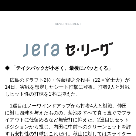
ADVERTISEMENT
◆ 「テイクバックが小さく、最後にバッとくる」
広島のドラフト2位・佐藤柳之介投手（22＝富士大）が
14日、実戦を想定したシート打撃に登板。打者9人と対戦
しヒット性の打球を1本に抑えた。
1巡目はノーワインドアップから打者4人と対戦。仲田
に対し四球を与えたものの、菊池をすべて真っ直ぐでフラ
イアウトに仕留めるなど無安打に抑えた。2巡目はセット
ポジションから投じ、内田に中前へのクリーンヒットを許
すも安打性の打球はこれだけ。秋山に対してはスライダー