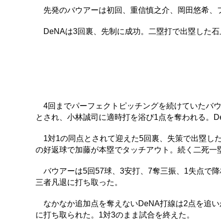
先発のバウアーは初回、重信慎之介、岡田悠希、
DeNAは3回裏、先制に成功。二塁打で出塁した石
4回までパーフェクトピッチングを続けていたバウ
とされ、小林誠司に適時打を浴び1点を奪われる。D
1対1の同点とされて迎えた5回裏、失策で出塁し
の好返球で加藤が本塁でタッチアウト。続く二死一
バウアーは5回57球、3安打、7奪三振、1失点で
三者凡退に打ち取った。
なかなか追加点を奪えないDeNA打線は2点を追
に打ち取られた。1対3のまま試合を終えた。