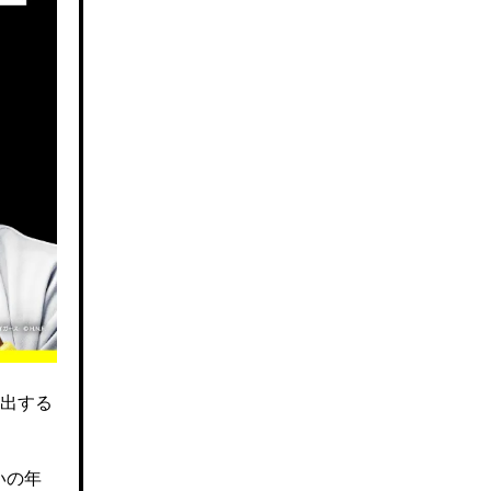
出する
いの年