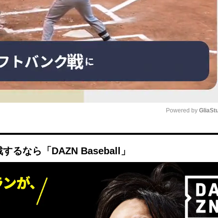
Powered by 
GliaSt
Mute
なら「DAZN Baseball」