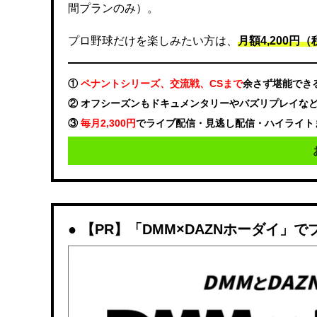
間プランのみ）。
プロ野球だけを楽しみたい方は、
月額4,200円（税
①
ペナントシリーズ、交流戦、CSまで
余さず堪能でき
② オフシーズンもドキュメンタリーやバズリプレイな
③
毎月2,300円
でライブ配信・見逃し配信・ハイライト
【PR】「DMM×DAZNホーダイ」