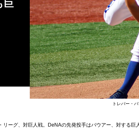
も巨
トレバー・バ
リーグ、対巨人戦。DeNAの先発投手はバウアー、対する巨