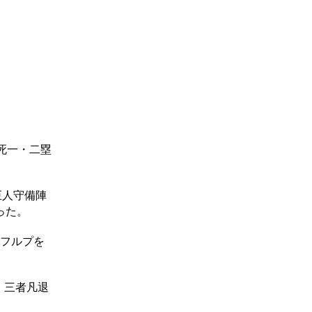
。
死一・二塁
巨人守備陣
った。
、フルプを
、三者凡退