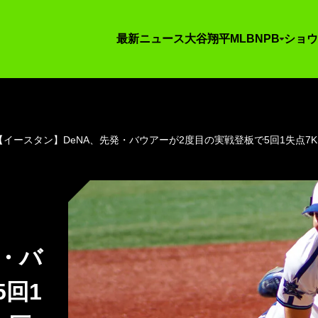
最新ニュース
大谷翔平
MLB
NPB
ショウ
【イースタン】DeNA、先発・バウアーが2度目の実戦登板で5回1失点
発・バ
回1