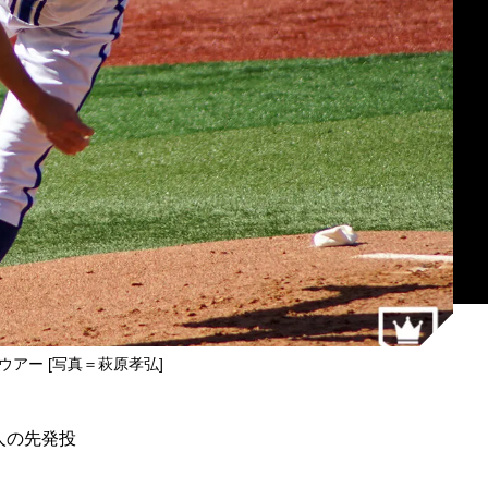
ウアー [写真＝萩原孝弘]
人の先発投