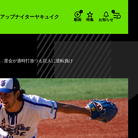
アップナイター
ヤキュイク
お知らせ
動画
特集
7K…度会が適時打放つも巨人に逆転負け