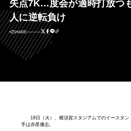
失点7K…度会が適時打放つ
人に逆転負け
SHARE
18日（火）、横須賀スタジアムでのイースタン・
手は赤星優志。