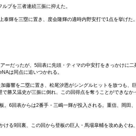
フルプを三者連続三振に抑えた。
上泰輝を三塁に置き、度会隆輝の適時内野安打で1点を挙げた
アーだったが、5回表に先頭・ティマの中安打をきっかけに二
eNAは同点に追いつかれる。
た加藤響を二塁に置き、松尾汐恩がシングルヒットを放つも、
塁で勝又温史が三振に倒れ、この回得点を奪うことができなか
降板。6回表からは2番手・三嶋一輝が投入される。重信、岡田
いかける9回裏、この回から登板の巨人・馬場皐輔を攻めあぐね