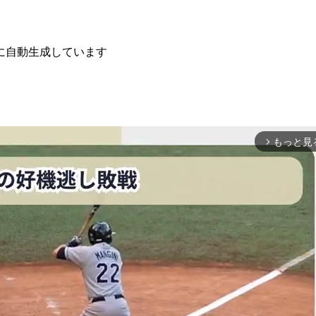
に自動生成しています
もっと見
arrow_forward_ios