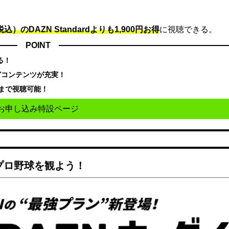
込）のDAZN Standard​よりも1,900円お得
に視聴できる。
POINT
る！
どコンテンツが充実！
まで視聴可能！
お申し込み特設ページ
でプロ野球を観よう！