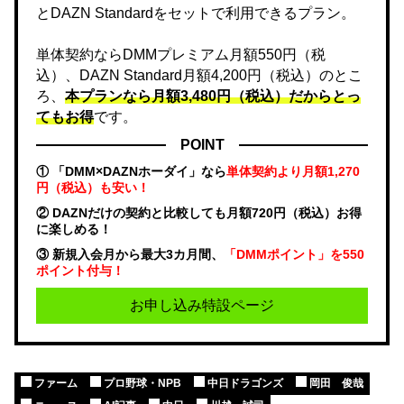
とDAZN Standardをセットで利用できるプラン。
単体契約ならDMMプレミアム月額550円（税
込）、DAZN Standard月額4,200円（税込）のとこ
ろ、
本プランなら月額3,480円（税込）だからとっ
てもお得
です。
POINT
① 「DMM×DAZNホーダイ」なら
単体契約より月額1,270
円（税込）も安い！
② DAZNだけの契約と比較しても月額720円（税込）お得
に楽しめる！
③ 新規入会月から最大3カ月間、
「DMMポイント」を550
ポイント付与！
お申し込み特設ページ
ファーム
プロ野球・NPB
中日ドラゴンズ
岡田 俊哉