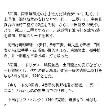
6回裏、両軍無得点のまま進んだ試合がついに動く。川
上理偉、鵜飼航丞の安打などで一死一・二塁とし、宇佐見
真吾の適時二塁打で2点を先制。さらに土田龍空の安打な
どで一死二・三塁とすると、川越誠司も適時打を放ち2点
を追加。待望のリードを奪う。
岡田は6回68球、4安打、5奪三振、無失点で降板。7回
表からは2番手・石川翔が投入される。廣瀨隆太、嶺井博
希、井上朋也を三者凡退に打ち取った。
8回裏、ロドリゲス、鵜飼航丞、土田龍空の安打などで
一死満塁とし、代打の福元悠真が走者一掃の適時二塁打を
放ち3点を追加。7対0とした。
7点リードの9回表、4番手の梅野雄吾が登板。二死一・
二塁とされたものの無失点で切り抜けた。
中日はソフトバンクに7対0で完勝。連勝を7に伸ばし
た。