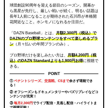
球団創設90周年を迎える節目のシーズン。開幕か
ら黒星が先行し、厳しい戦いが続く。明るい話題は
長年1人前になることが期待された石川昂が本格開
花間近なこと。ホンモノになれるか注目だ。
「DAZN Baseball」とは、
月額2,300円（税込）で
DAZNのプロ野球コンテンツをすべて楽しめるプラ
ン
（月々払いの年間プランのみ）。
プロ野球だけを楽しみたい方は、
月額4,200円（税
込）のDAZN Standard​よりも1,900円お得
に視聴で
きる。
POINT
①
ペナントシリーズ、交流戦、CSまで
余さず堪能でき
る！
② オフシーズンもドキュメンタリーやバズリプレイなどコ
ンテンツが充実！
③
毎月2,300円
でライブ配信・見逃し配信・ハイライトま
で視聴可能！