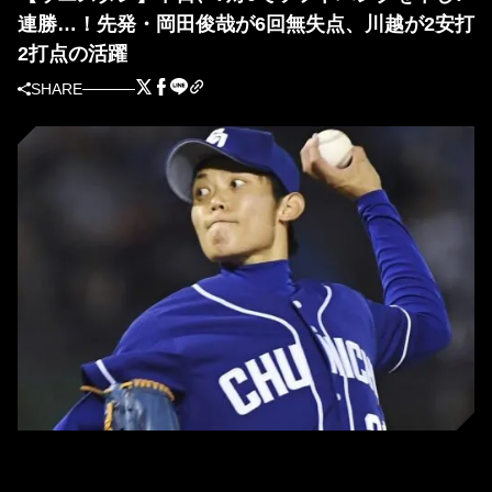
連勝…！先発・岡田俊哉が6回無失点、川越が2安打
2打点の活躍
SHARE
中日・岡田俊哉（C）Kyodo News