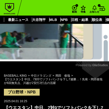
もっと見る
arrow_forward_ios
お知らせ
動画
特集
最新ニュース
大谷翔平
MLB
NPB
日程・結果
順位表
Powered by 
GliaStudios
Mute
BASEBALL KING
中日ドラゴンズ
岡田 俊哉
【ウエスタン】中日、7対0でソフトバンクを下し7連勝…！先発・岡田俊哉
が6回無失点、川越が2安打2打点の活躍
プロ野球・NPB
2025.04.01 16:25
【ウエスタン】中日、7対0でソフトバンクを下し7