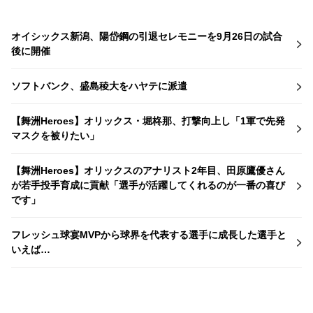
オイシックス新潟、陽岱鋼の引退セレモニーを9月26日の試合
後に開催
ソフトバンク、盛島稜大をハヤテに派遣
【舞洲Heroes】オリックス・堀柊那、打撃向上し「1軍で先発
マスクを被りたい」
【舞洲Heroes】オリックスのアナリスト2年目、田原鷹優さん
が若手投手育成に貢献「選手が活躍してくれるのが一番の喜び
です」
フレッシュ球宴MVPから球界を代表する選手に成長した選手と
いえば…