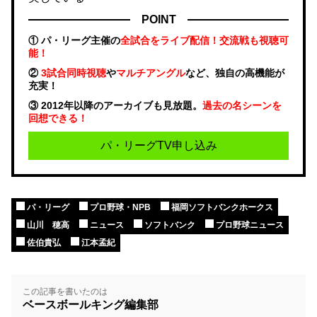
POINT
① パ・リーグ主催の
全試合をライブ配信！交流戦も視聴可
能！
②
3試合同時視聴
や
マルチアングル
など、独自の高機能が
充実！
③ 2012年以降のアーカイブも見放題。
過去の名シーンを
回想できる！
パ・リーグTV申し込み
パ・リーグ
プロ野球・NPB
福岡ソフトバンクホークス
山川 穂高
ニュース
ソフトバンク
プロ野球ニュース
佐伯貴弘
江本孟紀
この記事を書いたのは
ベースボールキング編集部