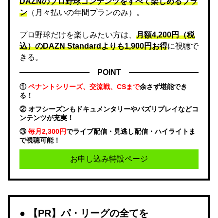
DAZNのプロ野球コンテンツをすべて楽しめるプラ
ン
（月々払いの年間プランのみ）。
プロ野球だけを楽しみたい方は、
月額4,200円（税
込）のDAZN Standard​よりも1,900円お得
に視聴で
きる。
POINT
①
ペナントシリーズ、交流戦、CSまで
余さず堪能でき
る！
② オフシーズンもドキュメンタリーやバズリプレイなどコ
ンテンツが充実！
③
毎月2,300円
でライブ配信・見逃し配信・ハイライトま
で視聴可能！
お申し込み特設ページ
【PR】パ・リーグの全てを