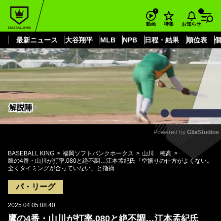
もっと見る
arrow_forward_ios
お知らせ
動画
特集
最新ニュース
大谷翔平
MLB
NPB
日程・結果
順位表
Powered by 
GliaStudios
Mute
BASEBALL KING
福岡ソフトバンクホークス
山川 穂高
鷹の4番・山川が打率.080と絶不調…江本孟紀氏「空振りの仕方がよくない。
全くタイミングが合っていない」と指摘
パ・リーグ
2025.04.05 08:40
鷹の4番・山川が打率.080と絶不調…江本孟紀氏