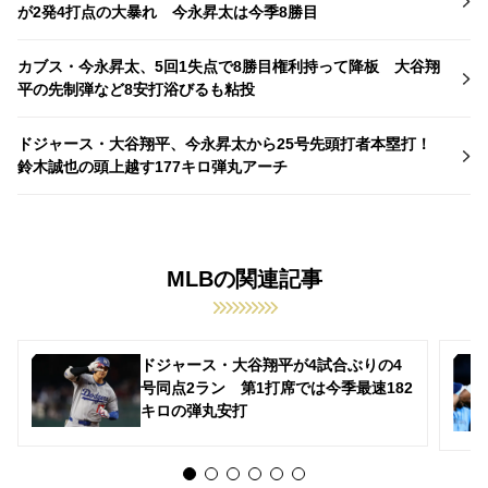
が2発4打点の大暴れ 今永昇太は今季8勝目
カブス・今永昇太、5回1失点で8勝目権利持って降板 大谷翔
平の先制弾など8安打浴びるも粘投
ドジャース・大谷翔平、今永昇太から25号先頭打者本塁打！
鈴木誠也の頭上越す177キロ弾丸アーチ
MLBの関連記事
ドジャース・大谷翔平が4試合ぶりの4
号同点2ラン 第1打席では今季最速182
キロの弾丸安打