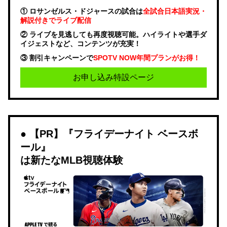
① ロサンゼルス・ドジャースの試合は
全試合日本語実況・
解説付きでライブ配信
② ライブを見逃しても再度視聴可能。ハイライトや選手ダ
イジェストなど、コンテンツが充実！
③ 割引キャンペーンで
SPOTV NOW年間プランがお得！
お申し込み特設ページ
【PR】『フライデーナイト ベースボ
ール』
は新たなMLB視聴体験