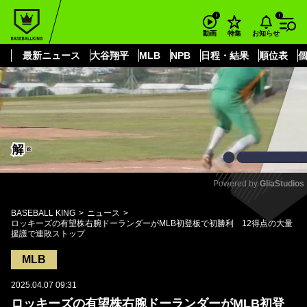
もっと見る
arrow_forward_ios
お知らせ
動画
特集
最新ニュース
大谷翔平
MLB
NPB
日程・結果
順位表
Powered by 
GliaStudios
Mute
BASEBALL KING
ニュース
ロッキーズの有望株右腕ドーランダーがMLB初登板で初勝利 12得点の大量
援護で連敗ストップ
MLB
2025.04.07 09:31
ロッキーズの有望株右腕ドーランダーがMLB初登