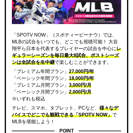
「SPOTV NOW」（スポティービーナウ）では、
MLBの試合をいつでも、どこでも視聴可能！ 大谷
翔平ら日本を代表するプレイヤーの試合を中心に
レ
ギュラーシーズンを毎日最大8試合、ポストシーズ
ンは全試合を生中継
で楽しむことができます。
「プレミアム年間プラン」
27,000円/年
「ベーシック年間プラン」
18,000円/年
「プレミアム月間プラン」
3,000円/月
「ベーシック月間プラン」
2,000円/月
※いずれも税込
テレビ、スマホ、タブレット、PCなど、
様々なデ
バイスでどこでも観戦できる「SPOTV NOW」
で
MLBを堪能しよう！
POINT