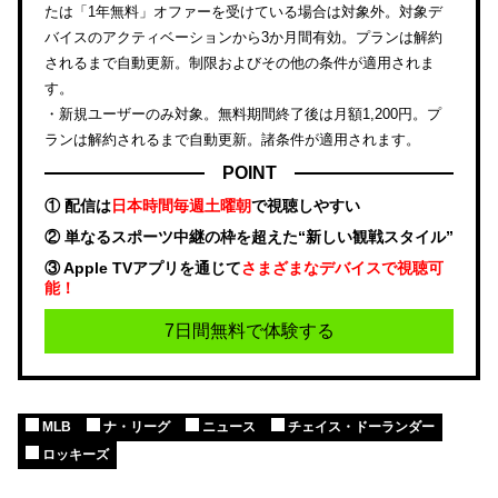
たは「1年無料」オファーを受けている場合は対象外。対象デ
バイスのアクティベーションから3か月間有効。プランは解約
されるまで自動更新。制限およびその他の条件が適用されま
す。
・新規ユーザーのみ対象。無料期間終了後は月額1,200円。プ
ランは解約されるまで自動更新。諸条件が適用されます。
POINT
① 配信は
日本時間毎週土曜朝
で視聴しやすい
② 単なるスポーツ中継の枠を超えた“新しい観戦スタイル”
③ Apple TVアプリを通じて
さまざまなデバイスで視聴可
能！
7日間無料で体験する
MLB
ナ・リーグ
ニュース
チェイス・ドーランダー
ロッキーズ