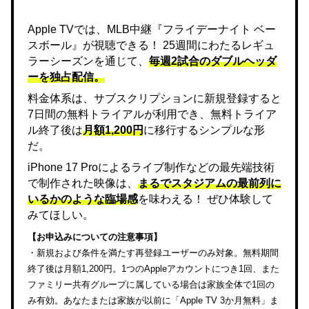
Apple TVでは、MLB中継『フライデーナイト ベー
スボール』が視聴できる！ 25週間にわたるレギュ
ラーシーズンを通じて、
毎週2試合のダブルヘッダ
ーを独占配信。
料金体系は、サブスクリプションに新規登録すると
7日間の無料トライアルが利用でき、無料トライア
ル終了後は
月額1,200円
に移行するシンプルな形
だ。
iPhone 17 Proによるライブ制作などの最先端技術
で制作された映像は、
まるでスタジアムの最前列に
いるかのような臨場感
を味わえる！ ぜひ体験して
みてほしい。
【お申込みについての注意事項】
・新規および条件を満たす再登録ユーザーのみ対象。無料期間
終了後は月額1,200円。1つのAppleアカウントにつき1回、また
ファミリー共有グループに属している場合は家族全体で1回の
み有効。あなたまたは家族が以前に「Apple TV 3か月無料」ま