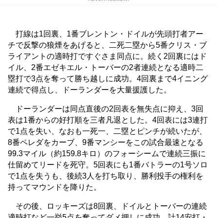
打線は1回裏、1番ブレントン・ドイルが先頭打者アー
チで反撃の狼煙をあげると、二死二塁から5番クリス・ブ
ライアントの適時打ですぐさま同点に。続く2回裏にはド
イル、2番エゼキエル・トーバーの2者連続となる適時二
塁打で3点を奪って勝ち越しに成功。4回裏まで4イニング
連続で得点し、ドーランダーを大量援護した。
ドーランダーは同点直後の2回表を無失点に抑え、3回
表は1番からの好打順を三者凡退とした。4回表には3連打
で1点を失い、なおも一死一、二塁とピンチが続いたが、
8番ペレダをカーブ、9番マンシーをこの試合最速となる
99.3マイル（約159.8キロ）のフォーシームで連続三振に
仕留めてリードを死守。5回表にも1番バトラーの1号ソロ
で1点を失うも、後続3人を打ち取り、勝利投手の権利を
持ってマウンドを降りた。
その後、ロッキーズは8回裏、ドイルとトーバーの連続
適時打など一挙5点を奪ってダメ押しに成功。計14安打・