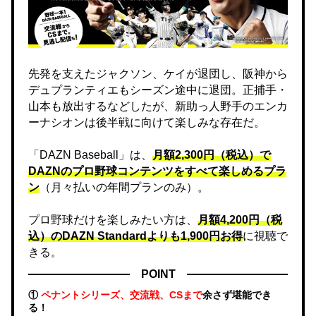
先発を支えたジャクソン、ケイが退団し、阪神から
デュプランティエもシーズン途中に退団。正捕手・
山本も放出するなどしたが、新助っ人野手のエンカ
ーナシオンは後半戦に向けて楽しみな存在だ。
「DAZN Baseball」は、
月額2,300円（税込）で
DAZNのプロ野球コンテンツをすべて楽しめるプラ
ン
（月々払いの年間プランのみ）。
プロ野球だけを楽しみたい方は、
月額4,200円（税
込）のDAZN Standard​よりも1,900円お得
に視聴で
きる。
POINT
①
ペナントシリーズ、交流戦、CSまで
余さず堪能でき
る！