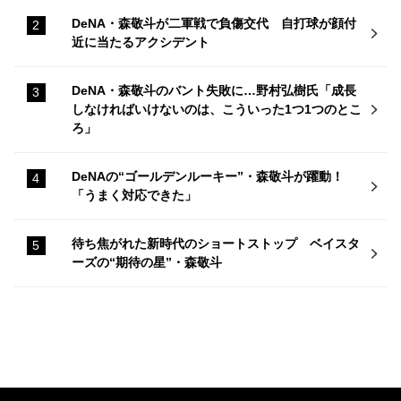
DeNA・森敬斗が二軍戦で負傷交代 自打球が顔付
近に当たるアクシデント
DeNA・森敬斗のバント失敗に…野村弘樹氏「成長
しなければいけないのは、こういった1つ1つのとこ
ろ」
DeNAの“ゴールデンルーキー”・森敬斗が躍動！
「うまく対応できた」
待ち焦がれた新時代のショートストップ ベイスタ
ーズの“期待の星”・森敬斗