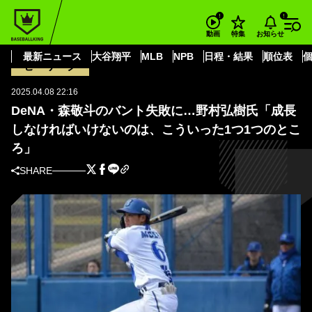
BASEBALL KING
横浜DeNAベイスターズ
森 敬斗
DeNA・森敬斗のバント失敗に…野村弘樹氏「成長しなければいけないの
お知らせ
動画
特集
は、こういった1つ1つのところ」
最新ニュース
大谷翔平
MLB
NPB
日程・結果
順位表
セ・リーグ
2025.04.08 22:16
DeNA・森敬斗のバント失敗に…野村弘樹氏「成長
しなければいけないのは、こういった1つ1つのとこ
ろ」
SHARE