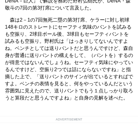
DeNA－巨人』で解説を務めた野村弘樹氏が、DeNA・森
敬斗の7回の第3打席について言及した。
森は2－1の7回無死二塁の第3打席、ケラーに対し初球
148キロのストレートにセーフティ気味のバントを試みる
も空振り、2球目ボール後、3球目もセーフティバントを
試みるも空振り。野村氏は「はっきりしてないんですよ
ね。ベンチとしては送りバントだと思うんですけど、森自
身が普通に送りバントの構えをして、（バントを）するの
が得意ではないんでしょうね。セーフティ気味にやってい
るんですけど、空振り2つでは話にならないですね」と指
摘した上で、「送りバントのサインが出ているとすればで
すよ。ベンチの表情を見ると、何をやっているんだという
雰囲気に見えたので、送りバントでもう１点しっかり取ろ
うと算段だと思うんですよね」と自身の見解を述べた。
ADVERTISEMENT