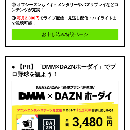
② オフシーズンもドキュメンタリーやバズリプレイなどコ
ンテンツが充実！
③
毎月2,300円
でライブ配信・見逃し配信・ハイライトま
で視聴可能！
お申し込み特設ページ
【PR】「DMM×DAZNホーダイ」でプ
ロ野球を観よう！