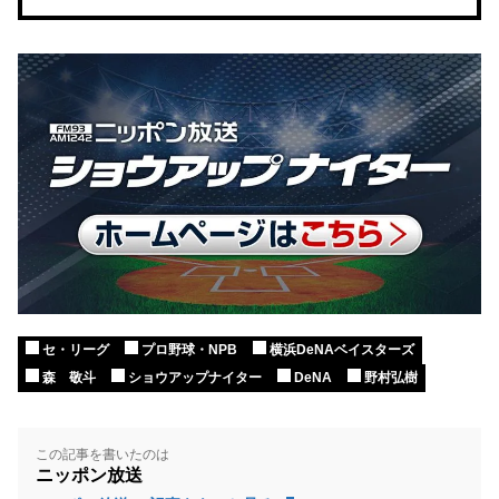
セ・リーグ
プロ野球・NPB
横浜DeNAベイスターズ
森 敬斗
ショウアップナイター
DeNA
野村弘樹
この記事を書いたのは
ニッポン放送