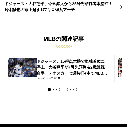
ドジャース・大谷翔平、今永昇太から25号先頭打者本塁打！
鈴木誠也の頭上越す177キロ弾丸アーチ
MLBの関連記事
ドジャース、15得点大勝で単独首位に
浮上 大谷翔平が7号先頭弾＆2戦連続
盗塁 テオスカーは適時打4本でMLBト
ップ31打点目