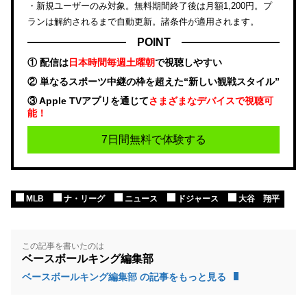
・新規ユーザーのみ対象。無料期間終了後は月額1,200円。プ
ランは解約されるまで自動更新。諸条件が適用されます。
POINT
① 配信は
日本時間毎週土曜朝
で視聴しやすい
② 単なるスポーツ中継の枠を超えた“新しい観戦スタイル”
③ Apple TVアプリを通じて
さまざまなデバイスで視聴可
能！
7日間無料で体験する
MLB
ナ・リーグ
ニュース
ドジャース
大谷 翔平
この記事を書いたのは
ベースボールキング編集部
ベースボールキング編集部 の記事をもっと見る