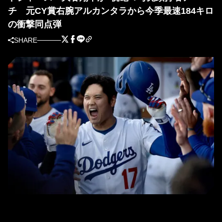
チ 元CY賞右腕アルカンタラから今季最速184キロ
の衝撃同点弾
SHARE
7号本塁打を放ったドジャース・大谷翔平（写真＝GettyImages）