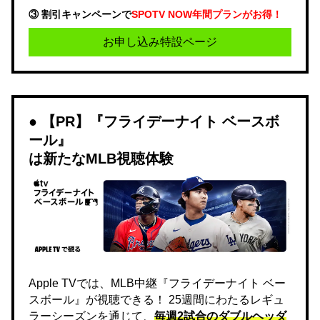
③ 割引キャンペーンで
SPOTV NOW年間プランがお得！
お申し込み特設ページ
【PR】『フライデーナイト ベースボ
ール』
は新たなMLB視聴体験
Apple TVでは、MLB中継『フライデーナイト ベー
スボール』が視聴できる！ 25週間にわたるレギュ
ラーシーズンを通じて、
毎週2試合のダブルヘッダ