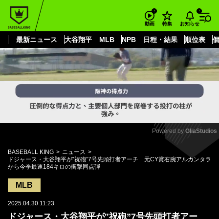
もっと見る
arrow_forward_ios
お知らせ
動画
特集
最新ニュース
大谷翔平
MLB
NPB
日程・結果
順位表
Powered by 
GliaStudios
Mute
BASEBALL KING
ニュース
ドジャース・大谷翔平が‟祝砲”7号先頭打者アーチ 元CY賞右腕アルカンタラ
から今季最速184キロの衝撃同点弾
MLB
2025.04.30 11:23
ドジャース・大谷翔平が‟祝砲”7号先頭打者アー