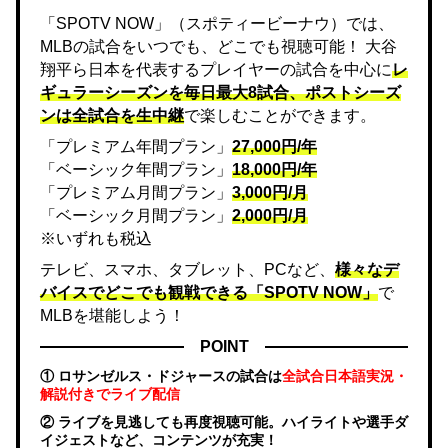
「SPOTV NOW」（スポティービーナウ）では、
MLBの試合をいつでも、どこでも視聴可能！ 大谷
翔平ら日本を代表するプレイヤーの試合を中心に
レ
ギュラーシーズンを毎日最大8試合、ポストシーズ
ンは全試合を生中継
で楽しむことができます。
「プレミアム年間プラン」
27,000円/年
「ベーシック年間プラン」
18,000円/年
「プレミアム月間プラン」
3,000円/月
「ベーシック月間プラン」
2,000円/月
※いずれも税込
テレビ、スマホ、タブレット、PCなど、
様々なデ
バイスでどこでも観戦できる「SPOTV NOW」
で
MLBを堪能しよう！
POINT
① ロサンゼルス・ドジャースの試合は
全試合日本語実況・
解説付きでライブ配信
② ライブを見逃しても再度視聴可能。ハイライトや選手ダ
イジェストなど、コンテンツが充実！