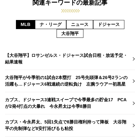
関連キーワードの最新記事
MLB
ナ・リーグ
ニュース
ドジャース
大谷翔平
【大谷翔平】ロサンゼルス・ドジャース試合日程・放送予定・
結果速報
大谷翔平が今季初の1試合2本塁打 25号先頭弾＆26号2ランの
活躍も…ドジャース6戦連続の逆転負け 左腕ラウアー初黒星
カブス、ドジャース3連戦スイープで今季最多の貯金17 PCA
が2発4打点の大暴れ 今永昇太は今季8勝目
カブス・今永昇太、5回1失点で8勝目権利持って降板 大谷翔
平の先制弾など8安打浴びるも粘投