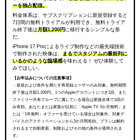
ーを独占配信。
料金体系は、サブスクリプションに新規登録すると
7日間の無料トライアルが利用でき、無料トライア
ル終了後は
月額1,200円
に移行するシンプルな形
だ。
iPhone 17 Proによるライブ制作などの最先端技術
で制作された映像は、
まるでスタジアムの最前列に
いるかのような臨場感
を味わえる！ ぜひ体験して
みてほしい。
【お申込みについての注意事項】
・新規および条件を満たす再登録ユーザーのみ対象。無料期間
終了後は月額1,200円。1つのAppleアカウントにつき1回、また
ファミリー共有グループに属している場合は家族全体で1回の
み有効。あなたまたは家族が以前に「Apple TV 3か月無料」ま
たは「1年無料」オファーを受けている場合は対象外。対象デ
バイスのアクティベーションから3か月間有効。プランは解約
されるまで自動更新。制限およびその他の条件が適用されま
す。