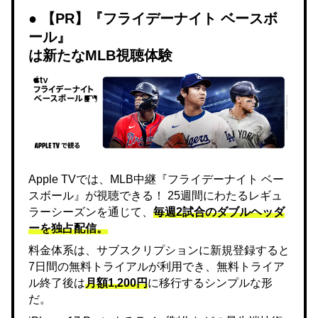
【PR】『フライデーナイト ベースボ
ール』
は新たなMLB視聴体験
Apple TVでは、MLB中継『フライデーナイト ベー
スボール』が視聴できる！ 25週間にわたるレギュ
ラーシーズンを通じて、
毎週2試合のダブルヘッダ
ーを独占配信。
料金体系は、サブスクリプションに新規登録すると
7日間の無料トライアルが利用でき、無料トライア
ル終了後は
月額1,200円
に移行するシンプルな形
だ。