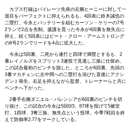
カブス打線はパイレーツ先発の左腕ヒーニーに対して一
巡目をパーフェクトに抑えられるも、4回表に鈴木誠也の
二塁打、今永とバッテリーを組むカーソン・ケリーの7号
2ランで2点を先制。援護を貰った今永が4回裏を無失点に
抑え、続く5回表にはピート・クロー・アームストロング
の6号2ランでリードを4点に拡大した。
今永は5回裏、二死から連打と四球で満塁とするも、2
番レイノルズをスプリット3連投で見逃し三振に仕留め、
この試合最初のピンチを脱した。ところが6回裏、先頭の
3番マカチェンに左中間への二塁打を浴びた直後にアクシ
デント発生。右足を抑えながら監督、トレーナーらと共に
ベンチへ下がった。
2番手右腕ダニエル・パレンシアが6回裏のピンチを切
り抜け、この試合の今永は5回0/3、87球を投げて5被安
打、1四球、3奪三振、無失点という投球。今季7戦目を終
えて防御率2.77をマークしている。