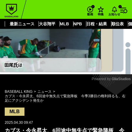
もっと見る
arrow_forward_ios
お知らせ
動画
特集
最新ニュース
大谷翔平
MLB
NPB
日程・結果
順位表
Powered by 
GliaStudios
Mute
BASEBALL KING
ニュース
カブス・今永昇太、6回途中無失点で緊急降板 今季3勝目の権利得るも、右
足にアクシデント発生か
MLB
2025.04.30 09:47
カブス・今永昇太、6回途中無失点で緊急降板 今