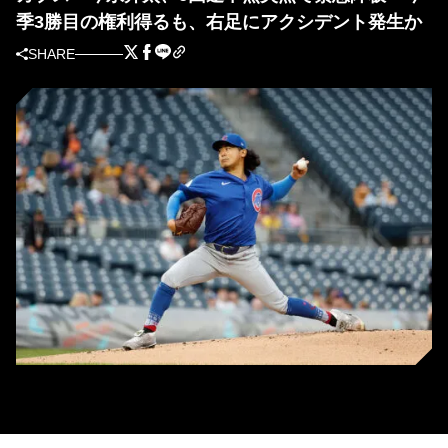
季3勝目の権利得るも、右足にアクシデント発生か
SHARE
先発登板したカブス・今永昇太（写真＝GettyImages）