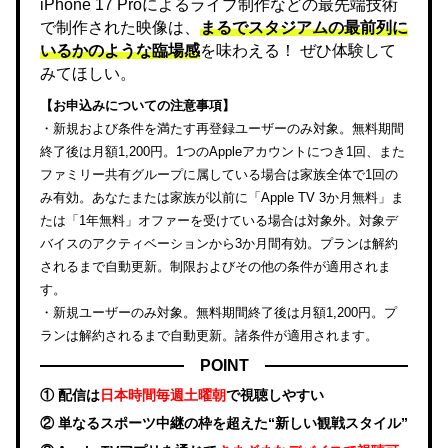
iPhone 17 Proによるライブ制作などの最先端技術
で制作された映像は、
まるでスタジアムの最前列に
いるかのような臨場感
を味わえる！ ぜひ体験して
みてほしい。
【お申込みについての注意事項】
・新規および条件を満たす再登録ユーザーのみ対象。無料期間
終了後は月額1,200円。1つのAppleアカウントにつき1回、また
ファミリー共有グループに属している場合は家族全体で1回の
み有効。あなたまたは家族が以前に「Apple TV 3か月無料」ま
たは「1年無料」オファーを受けている場合は対象外。対象デ
バイスのアクティベーションから3か月間有効。プランは解約
されるまで自動更新。制限およびその他の条件が適用されま
す。
・新規ユーザーのみ対象。無料期間終了後は月額1,200円。プ
ランは解約されるまで自動更新。諸条件が適用されます。
POINT
① 配信は
日本時間毎週土曜朝
で視聴しやすい
② 単なるスポーツ中継の枠を超えた“新しい観戦スタイル”