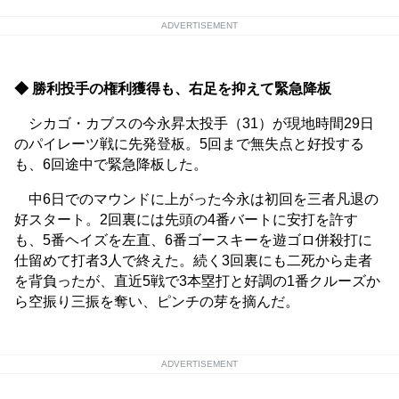
ADVERTISEMENT
◆ 勝利投手の権利獲得も、右足を抑えて緊急降板
シカゴ・カブスの今永昇太投手（31）が現地時間29日
のパイレーツ戦に先発登板。5回まで無失点と好投する
も、6回途中で緊急降板した。
中6日でのマウンドに上がった今永は初回を三者凡退の
好スタート。2回裏には先頭の4番バートに安打を許す
も、5番ヘイズを左直、6番ゴースキーを遊ゴロ併殺打に
仕留めて打者3人で終えた。続く3回裏にも二死から走者
を背負ったが、直近5戦で3本塁打と好調の1番クルーズか
ら空振り三振を奪い、ピンチの芽を摘んだ。
ADVERTISEMENT