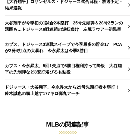
【大谷翔平】ロサンゼルス・ドジャース試合日程・放送予定・
結果速報
大谷翔平が今季初の1試合2本塁打 25号先頭弾＆26号2ランの
活躍も…ドジャース6戦連続の逆転負け 左腕ラウアー初黒星
カブス、ドジャース3連戦スイープで今季最多の貯金17 PCA
が2発4打点の大暴れ 今永昇太は今季8勝目
カブス・今永昇太、5回1失点で8勝目権利持って降板 大谷翔
平の先制弾など8安打浴びるも粘投
ドジャース・大谷翔平、今永昇太から25号先頭打者本塁打！
鈴木誠也の頭上越す177キロ弾丸アーチ
MLBの関連記事