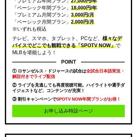
「プレミアム年間プラン」
27,000円/年
「ベーシック年間プラン」
18,000円/年
「プレミアム月間プラン」
3,000円/月
「ベーシック月間プラン」
2,000円/月
※いずれも税込
テレビ、スマホ、タブレット、PCなど、
様々なデ
バイスでどこでも観戦できる「SPOTV NOW」
で
MLBを堪能しよう！
POINT
① ロサンゼルス・ドジャースの試合は
全試合日本語実況・
解説付きでライブ配信
② ライブを見逃しても再度視聴可能。ハイライトや選手ダ
イジェストなど、コンテンツが充実！
③ 割引キャンペーンで
SPOTV NOW年間プランがお得！
お申し込み特設ページ