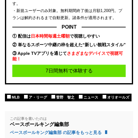
す。
・新規ユーザーのみ対象。無料期間終了後は月額1,200円。プ
ランは解約されるまで自動更新。諸条件が適用されます。
POINT
① 配信は
日本時間毎週土曜朝
で視聴しやすい
② 単なるスポーツ中継の枠を超えた“新しい観戦スタイル”
③ Apple TVアプリを通じて
さまざまなデバイスで視聴可
能！
7日間無料で体験する
MLB
ア・リーグ
菅野 智之
ニュース
オリオールズ
この記事を書いたのは
ベースボールキング編集部
ベースボールキング編集部 の記事をもっと見る