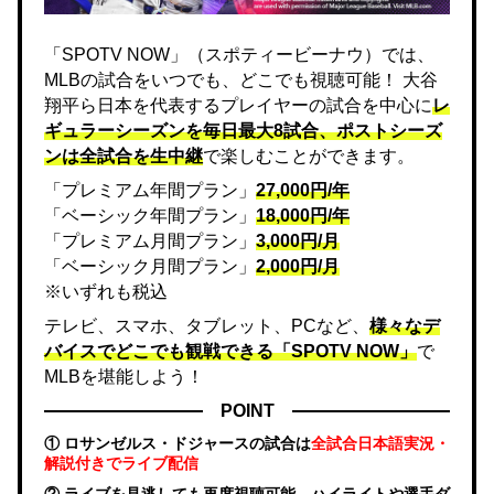
「SPOTV NOW」（スポティービーナウ）では、
MLBの試合をいつでも、どこでも視聴可能！ 大谷
翔平ら日本を代表するプレイヤーの試合を中心に
レ
ギュラーシーズンを毎日最大8試合、ポストシーズ
ンは全試合を生中継
で楽しむことができます。
「プレミアム年間プラン」
27,000円/年
「ベーシック年間プラン」
18,000円/年
「プレミアム月間プラン」
3,000円/月
「ベーシック月間プラン」
2,000円/月
※いずれも税込
テレビ、スマホ、タブレット、PCなど、
様々なデ
バイスでどこでも観戦できる「SPOTV NOW」
で
MLBを堪能しよう！
POINT
① ロサンゼルス・ドジャースの試合は
全試合日本語実況・
解説付きでライブ配信
② ライブを見逃しても再度視聴可能。ハイライトや選手ダ