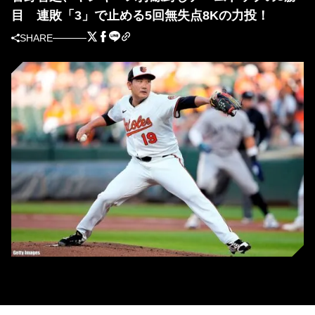
目 連敗「3」で止める5回無失点8Kの力投！
SHARE
ヤンキース戦に先発した菅野智之