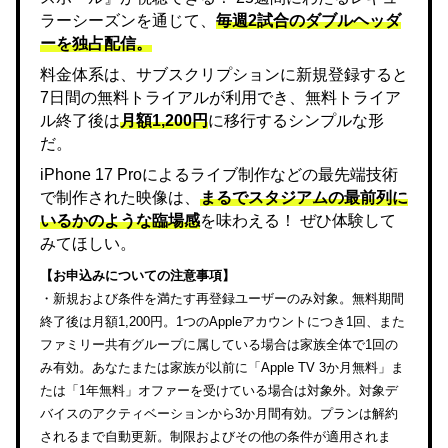
ラーシーズンを通じて、
毎週2試合のダブルヘッダ
ーを独占配信。
料金体系は、サブスクリプションに新規登録すると
7日間の無料トライアルが利用でき、無料トライア
ル終了後は
月額1,200円
に移行するシンプルな形
だ。
iPhone 17 Proによるライブ制作などの最先端技術
で制作された映像は、
まるでスタジアムの最前列に
いるかのような臨場感
を味わえる！ ぜひ体験して
みてほしい。
【お申込みについての注意事項】
・新規および条件を満たす再登録ユーザーのみ対象。無料期間
終了後は月額1,200円。1つのAppleアカウントにつき1回、また
ファミリー共有グループに属している場合は家族全体で1回の
み有効。あなたまたは家族が以前に「Apple TV 3か月無料」ま
たは「1年無料」オファーを受けている場合は対象外。対象デ
バイスのアクティベーションから3か月間有効。プランは解約
されるまで自動更新。制限およびその他の条件が適用されま