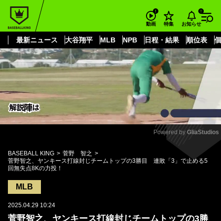
もっと見る
arrow_forward_ios
お知らせ
動画
特集
最新ニュース
大谷翔平
MLB
NPB
日程・結果
順位表
Powered by 
GliaStudios
Mute
BASEBALL KING
菅野 智之
菅野智之、ヤンキース打線封じチームトップの3勝目 連敗「3」で止める5
回無失点8Kの力投！
MLB
2025.04.29 10:24
菅野智之、ヤンキース打線封じチームトップの3勝