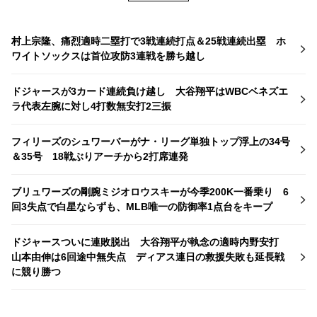
村上宗隆、痛烈適時二塁打で3戦連続打点＆25戦連続出塁 ホ
ワイトソックスは首位攻防3連戦を勝ち越し
ドジャースが3カード連続負け越し 大谷翔平はWBCベネズエ
ラ代表左腕に対し4打数無安打2三振
フィリーズのシュワーバーがナ・リーグ単独トップ浮上の34号
＆35号 18戦ぶりアーチから2打席連発
ブリュワーズの剛腕ミジオロウスキーが今季200K一番乗り 6
回3失点で白星ならずも、MLB唯一の防御率1点台をキープ
ドジャースついに連敗脱出 大谷翔平が執念の適時内野安打
山本由伸は6回途中無失点 ディアス連日の救援失敗も延長戦
に競り勝つ