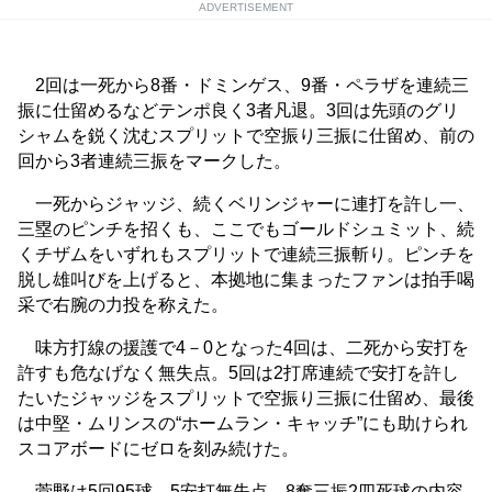
ADVERTISEMENT
2回は一死から8番・ドミンゲス、9番・ペラザを連続三
振に仕留めるなどテンポ良く3者凡退。3回は先頭のグリ
シャムを鋭く沈むスプリットで空振り三振に仕留め、前の
回から3者連続三振をマークした。
一死からジャッジ、続くベリンジャーに連打を許し一、
三塁のピンチを招くも、ここでもゴールドシュミット、続
くチザムをいずれもスプリットで連続三振斬り。ピンチを
脱し雄叫びを上げると、本拠地に集まったファンは拍手喝
采で右腕の力投を称えた。
味方打線の援護で4－0となった4回は、二死から安打を
許すも危なげなく無失点。5回は2打席連続で安打を許し
たいたジャッジをスプリットで空振り三振に仕留め、最後
は中堅・ムリンスの“ホームラン・キャッチ”にも助けられ
スコアボードにゼロを刻み続けた。
菅野は5回95球、5安打無失点、8奪三振2四死球の内容