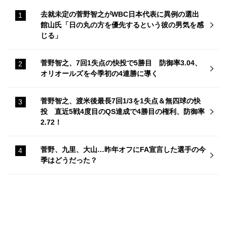
去就未定の菅野智之がWBC日本代表に異例の選出
館山氏「日の丸の方を優先するという彼の男気を感
じる」
菅野智之、7回1失点の快投で5勝目 防御率3.04、
オリオールズを今季初の4連勝に導く
菅野智之、渡米後最長7回1/3を1失点＆無四球の快
投 直近5戦4度目のQS達成で4勝目の権利、防御率
2.72！
菅野、九里、大山…昨年オフにFA宣言した選手の今
季はどうだった？