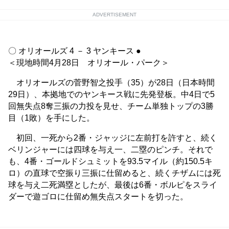
ADVERTISEMENT
〇 オリオールズ 4 － 3 ヤンキース ●
＜現地時間4月28日 オリオール・パーク＞
オリオールズの菅野智之投手（35）が28日（日本時間
29日）、本拠地でのヤンキース戦に先発登板。中4日で5
回無失点8奪三振の力投を見せ、チーム単独トップの3勝
目（1敗）を手にした。
初回、一死から2番・ジャッジに左前打を許すと、続く
ベリンジャーには四球を与え一、二塁のピンチ。それで
も、4番・ゴールドシュミットを93.5マイル（約150.5キ
ロ）の直球で空振り三振に仕留めると、続くチザムには死
球を与え二死満塁としたが、最後は6番・ボルピをスライ
ダーで遊ゴロに仕留め無失点スタートを切った。