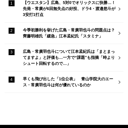
【ウエスタン】広島、5対0でオリックスに快勝…！
先発・常廣が6回無失点の好投、ドラ4・渡邉悠斗が
3安打1打点
今季初勝利を挙げた広島・常廣羽也斗の問題点は？
齊藤明雄氏「緩急」江本孟紀氏「スタミナ」
広島・常廣羽也斗について江本孟紀氏は「まとまっ
てますよ」と評価も…一方で“課題”も指摘「時より
シュート回転するので…」
早くも飛び出した「1位公表」 青山学院大のエー
ス・常廣羽也斗は何が優れているのか