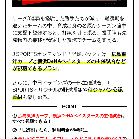
リーグ3連覇を経験した選手たちが減り、過渡期を
迎えたチームの中、育成出身の名原がシーズン途中
に支配下登録すると、打線を引っ張る。投手陣も先
発転向の栗林が安定した投球でチームを支える。
J SPORTSオンデマンド「野球パック」は、
広島東
洋カープと横浜DeNAベイスターズの主催試合など
が視聴できるプラン
。
さらに、中日ドラゴンズの一部主催試合、J
SPORTSオリジナルの野球番組や
侍ジャパン公認
番組
も楽しめる。
POINT
①
広島東洋カープ、横浜DeNAベイスターズの主催試合
は
すべて視聴できる！
② 「U25割」なら、利用料金が半額に。
③
テレビやスマホ、タブレットなどさまざまなデバイス
で