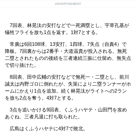
ADVERTISEMENT
7回表、林晃汰の安打などで一死満塁とし、宇草孔基が
犠牲フライを放ち1点を返す。1対7とする。
常廣は6回108球、13安打、1四球、7失点（自責4）で
降板。7回裏からは2番手・大道温貴が投入される。無死
二塁とされたものの後続を三者連続三振に仕留め、無失点
で切り抜けた。
8回表、田中広輔の安打などで無死一・二塁とし、前川
誠太は内野ゴロに倒れたが、失策により二塁ランナーがホ
ームにかえり1点を追加。続く林晃汰がライトへの2ラン
を放ち2点を奪う。4対7とする。
3点を追いかける9回表、くふうハヤテ・山田門を攻め
あぐね、三者凡退に打ち取られた。
広島はくふうハヤテに4対7で敗北。