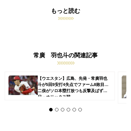
もっと読む
常廣 羽也斗の関連記事
【ウエスタン】広島、先発・常廣羽也
斗が5回9安打4失点でファーム8敗目…
二俣がソロ本塁打放つも反撃及ばず…4
日・オリックス戦