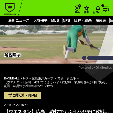
もっと見る
arrow_forward_ios
お知らせ
動画
特集
最新ニュース
大谷翔平
MLB
NPB
日程・結果
順位表
Powered by 
GliaStudios
Mute
BASEBALL KING
広島東洋カープ
常廣 羽也斗
【ウエスタン】広島、4対7でくふうハヤテに敗戦…常廣羽也斗が6回7失点と
乱調、林晃汰が2戦連発の2ラン放つ
プロ野球・NPB
2025.05.22 15:52
【ウエスタン】広島、4対7でくふうハヤテに敗戦…