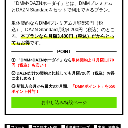
「DMM×DAZNホーダイ」とは、DMMプレミアム
とDAZN Standardをセットで利用できるプラン。
単体契約ならDMMプレミアム月額550円（税
込）、DAZN Standard月額4,200円（税込）のとこ
ろ、
本プランなら月額3,480円（税込）だからとっ
てもお得
です。
POINT
① 「DMM×DAZNホーダイ」なら
単体契約より月額1,270
円（税込）も安い！
② DAZNだけの契約と比較しても月額720円（税込）お得
に楽しめる！
③ 新規入会月から最大3カ月間、
「DMMポイント」を550
ポイント付与！
お申し込み特設ページ
ファーム
プロ野球・NPB
広島東洋カープ
常廣 羽也斗