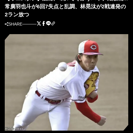
常廣羽也斗が6回7失点と乱調、林晃汰が2戦連発の
2ラン放つ
SHARE