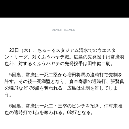
広島・常廣羽也斗(C)Kyodo News
ADVERTISEMENT
22日（木）、ちゅ～るスタジアム清水でのウエスタ
ン・リーグ、対くふうハヤテ戦。広島の先発投手は常廣羽
也斗、対するくふうハヤテの先発投手は田中健二朗。
5回裏、常廣は一死二塁から増田将馬の適時打で先制を
許す。その後一死満塁となり、倉本寿彦の適時打、張賢眞
の犠飛などで6点を奪われる。広島は先制を許してしま
う。
6回裏、常廣は一死二・三塁のピンチを招き、仲村来唯
也の適時打で1点を奪われる。0対7となる。