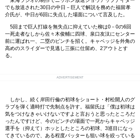
東海ラジオの制作でニッポン放送ショウアップナイター
でも放送された30日の中日－巨人で解説を務めた福留孝
介氏が、中日が6回に失点した場面について言及した。
5回まで巨人打線を無失点に抑えていた柳は0－0の6回
一死走者なしから佐々木俊輔に四球、泉口友汰にセンター
前に運ばれ一、二塁のピンチを招く。キャベッジを外角の
高めのスライダーで見逃し三振に仕留め、2アウトとす
る。
ADVERTISEMENT
しかし、続く岸田行倫の初球をショート・村松開人のグ
ラブを弾く適時打で先制点を許す。福留氏は「僕は初球は
気をつけなきゃいけないですよと言おうと思ったところだ
ったんですけど、今のピンチの場面で一死からキャベッジ
選手を（抑えて）ホッとしたところの初球、3巡目になっ
てきているので、ある程度バッターも狙い球を絞っている