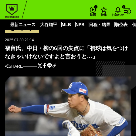
BASEBALL KING
中日ドラゴンズ
柳 裕也
福留氏、中日・柳の6回の失点に「初球は気をつけなきゃいけないですよと言
お知らせ
動画
特集
おうと…」
最新ニュース
大谷翔平
MLB
NPB
日程・結果
順位表
セ・リーグ
2025.07.30 21:14
福留氏、中日・柳の6回の失点に「初球は気をつけ
なきゃいけないですよと言おうと…」
SHARE