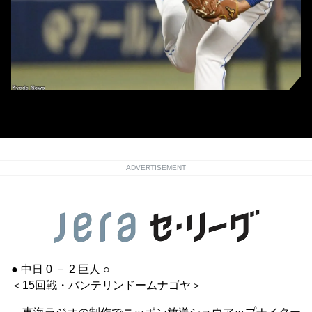
中日・柳裕也 (C)Kyodo News
ADVERTISEMENT
● 中日 0 － 2 巨人 ○
＜15回戦・バンテリンドームナゴヤ＞