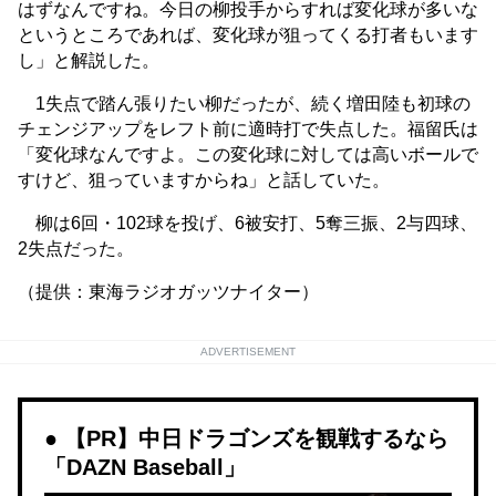
はずなんですね。今日の柳投手からすれば変化球が多いな
というところであれば、変化球が狙ってくる打者もいます
し」と解説した。
1失点で踏ん張りたい柳だったが、続く増田陸も初球の
チェンジアップをレフト前に適時打で失点した。福留氏は
「変化球なんですよ。この変化球に対しては高いボールで
すけど、狙っていますからね」と話していた。
柳は6回・102球を投げ、6被安打、5奪三振、2与四球、
2失点だった。
（提供：東海ラジオガッツナイター）
ADVERTISEMENT
【PR】中日ドラゴンズを観戦するなら
「DAZN Baseball」