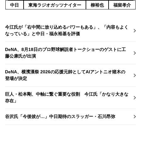
中日
東海ラジオガッツナイター
柳裕也
福留孝介
今江氏が「右中間に放り込めるパワーもある」、「内容もよく
なっている」と中日・福永裕基を評価
DeNA、8月18日のプロ野球解説者トークショーのゲストに工
藤公康氏が出演
DeNA、横濱漢祭 2026の応援元帥としてAIアントニオ猪木の
登場が決定
巨人・松本剛、中軸に繋ぐ重要な役割 今江氏「かなり大きな
存在」
谷沢氏「今後彼が…」中日期待のスラッガー・石川昂弥