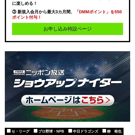
に楽しめる！
③ 新規入会月から最大3カ月間、
「DMMポイント」を550
ポイント付与！
お申し込み特設ページ
セ・リーグ
プロ野球・NPB
中日ドラゴンズ
柳 裕也