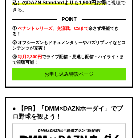
込）のDAZN Standard​よりも1,900円お得
に視聴で
きる。
POINT
①
ペナントシリーズ、交流戦、CSまで
余さず堪能でき
る！
② オフシーズンもドキュメンタリーやバズリプレイなどコ
ンテンツが充実！
③
毎月2,300円
でライブ配信・見逃し配信・ハイライトま
で視聴可能！
お申し込み特設ページ
【PR】「DMM×DAZNホーダイ」でプ
ロ野球を観よう！