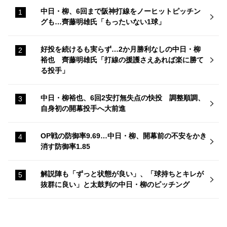
中日・柳、6回まで阪神打線をノーヒットピッチン
グも…齊藤明雄氏「もったいない1球」
好投を続けるも実らず…2か月勝利なしの中日・柳
裕也 齊藤明雄氏「打線の援護さえあれば楽に勝て
る投手」
中日・柳裕也、6回2安打無失点の快投 調整順調、
自身初の開幕投手へ大前進
OP戦の防御率9.69…中日・柳、開幕前の不安をかき
消す防御率1.85
解説陣も「ずっと状態が良い」、「球持ちとキレが
抜群に良い」と太鼓判の中日・柳のピッチング