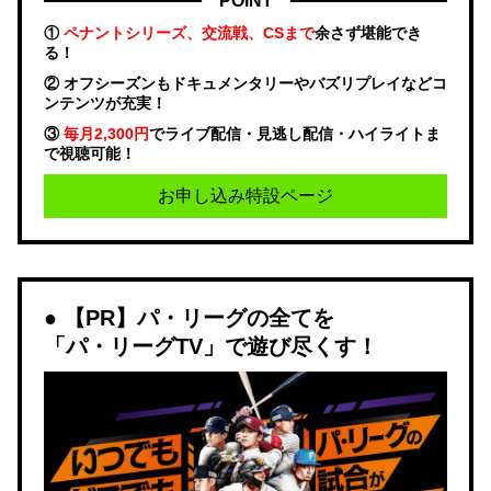
POINT
①
ペナントシリーズ、交流戦、CSまで
余さず堪能でき
る！
② オフシーズンもドキュメンタリーやバズリプレイなどコ
ンテンツが充実！
③
毎月2,300円
でライブ配信・見逃し配信・ハイライトま
で視聴可能！
お申し込み特設ページ
【PR】パ・リーグの全てを
「パ・リーグTV」で遊び尽くす！