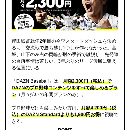
岸田監督就任2年目の今季スタートダッシュを決め
るも、交流戦で勝ち越し1つしか作れなかった。宮
城、山下の左右の両輪が肘の手術で離脱し、先発陣
の台所事情は苦しい。3年ぶりのリーグ優勝に狙え
る位置にいる。
「DAZN Baseball」は、
月額2,300円（税込）で
DAZNのプロ野球コンテンツをすべて楽しめるプラ
ン
（月々払いの年間プランのみ）。
プロ野球だけを楽しみたい方は、
月額4,200円（税
込）のDAZN Standard​よりも1,900円お得
に視聴で
きる。