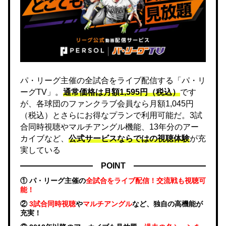
パ・リーグ主催の全試合をライブ配信する「パ・リ
ーグTV」。
通常価格は月額1,595円（税込）
です
が、各球団のファンクラブ会員なら月額1,045円
（税込）とさらにお得なプランで利用可能だ。3試
合同時視聴やマルチアングル機能、13年分のアー
カイブなど、
公式サービスならではの視聴体験
が充
実している
POINT
① パ・リーグ主催の
全試合をライブ配信！交流戦も視聴可
能！
②
3試合同時視聴
や
マルチアングル
など、独自の高機能が
充実！