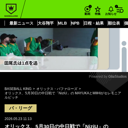
もっと見る
arrow_forward_ios
お知らせ
動画
特集
最新ニュース
大谷翔平
MLB
NPB
日程・結果
順位表
Powered by 
GliaStudios
Mute
BASEBALL KING
オリックス・バファローズ
オリックス、5月30日の中日戦で「NiziU」の MAYUKAとMIIHIがセレモニア
ルピッチ
パ・リーグ
2026.05.23 11:13
オリックス、5月30日の中日戦で「NiziU」の