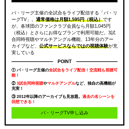
パ・リーグ主催の全試合をライブ配信する「パ・リ
ーグTV」。
通常価格は月額1,595円（税込）
です
が、各球団のファンクラブ会員なら月額1,045円
（税込）とさらにお得なプランで利用可能だ。3試
合同時視聴やマルチアングル機能、13年分のアー
カイブなど、
公式サービスならではの視聴体験
が充
実している
POINT
① パ・リーグ主催の
全試合をライブ配信！交流戦も視聴可
能！
②
3試合同時視聴
や
マルチアングル
など、独自の高機能が
充実！
③ 2012年以降のアーカイブも見放題。
過去の名シーンを
回想できる！
パ・リーグTV申し込み