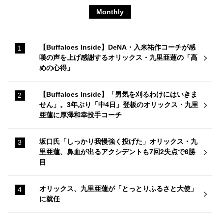
Monthly
【Buffaloes Inside】DeNA・入来祐作コーチが感
嘆の声を上げ感謝するオリックス・九里亜蓮の「高
めの心得」
【Buffaloes Inside】「男気を刈るわけにはいきま
せん」。3年ぶり「中4日」登板のオリックス・九里
亜蓮に厚澤和幸投手コーチ
坂口氏「しっかり我慢強く投げた」オリックス・九
里亜蓮、鼻血が出るアクシデントも7回2失点で6勝
目
オリックス、九里亜蓮が「とっとりふるさと大使」
に就任