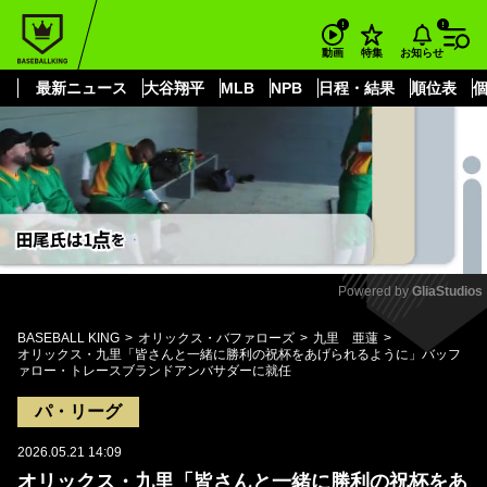
もっと見る
arrow_forward_ios
お知らせ
動画
特集
最新ニュース
大谷翔平
MLB
NPB
日程・結果
順位表
Powered by 
GliaStudios
Mute
BASEBALL KING
オリックス・バファローズ
九里 亜蓮
オリックス・九里「皆さんと一緒に勝利の祝杯をあげられるように」バッフ
ァロー・トレースブランドアンバサダーに就任
パ・リーグ
2026.05.21 14:09
オリックス・九里「皆さんと一緒に勝利の祝杯をあ