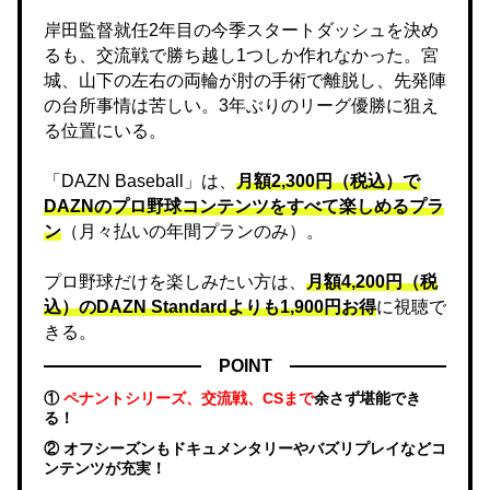
岸田監督就任2年目の今季スタートダッシュを決め
るも、交流戦で勝ち越し1つしか作れなかった。宮
城、山下の左右の両輪が肘の手術で離脱し、先発陣
の台所事情は苦しい。3年ぶりのリーグ優勝に狙え
る位置にいる。
「DAZN Baseball」は、
月額2,300円（税込）で
DAZNのプロ野球コンテンツをすべて楽しめるプラ
ン
（月々払いの年間プランのみ）。
プロ野球だけを楽しみたい方は、
月額4,200円（税
込）のDAZN Standard​よりも1,900円お得
に視聴で
きる。
POINT
①
ペナントシリーズ、交流戦、CSまで
余さず堪能でき
る！
② オフシーズンもドキュメンタリーやバズリプレイなどコ
ンテンツが充実！