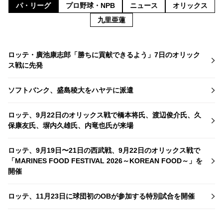
パ・リーグ
プロ野球・NPB
ニュース
オリックス
九里亜蓮
ロッテ・廣池康志郎「勝ちに貢献できるよう」7日のオリック
ス戦に先発
ソフトバンク、盛島稜大をハヤテに派遣
ロッテ、9月22日のオリックス戦で橋本将氏、渡辺俊介氏、久
保康友氏、塀内久雄氏、内竜也氏が来場
ロッテ、9月19日〜21日の西武戦、9月22日のオリックス戦で
「MARINES FOOD FESTIVAL 2026～KOREAN FOOD～」を
開催
ロッテ、11月23日に球団初のOBが参加する特別試合を開催