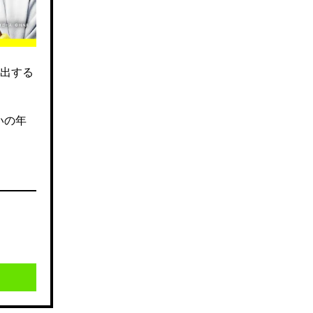
出する
いの年