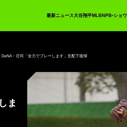
最新ニュース
大谷翔平
MLB
NPB
ショウ
DeNA・庄司「全力でプレーします」支配下復帰
ーしま