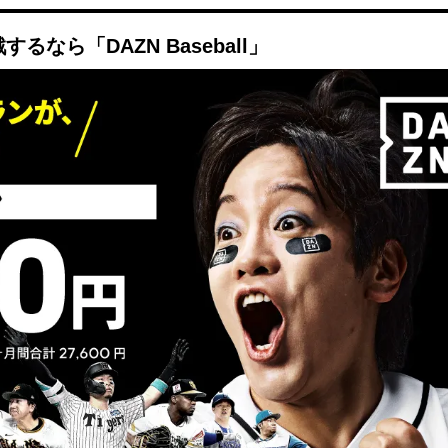
Mute
なら「DAZN Baseball」