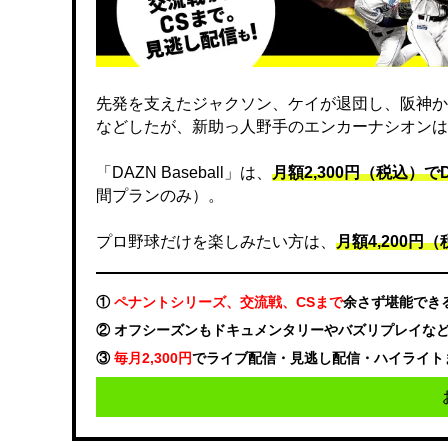
先発を支えたジャクソン、ケイが退団し、阪神か
などしたが、新助っ人野手のエンカーナシオンは
「DAZN Baseball」は、
月額2,300円（税込）
間プランのみ）。
プロ野球だけを楽しみたい方は、
月額4,200円（税
①
ペナントシリーズ、交流戦、CSまで
余さず堪能でき
② オフシーズンもドキュメンタリーやバズリプレイな
③
毎月2,300円
でライブ配信・見逃し配信・ハイライト