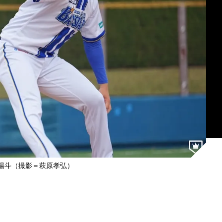
司陽斗（撮影＝萩原孝弘）