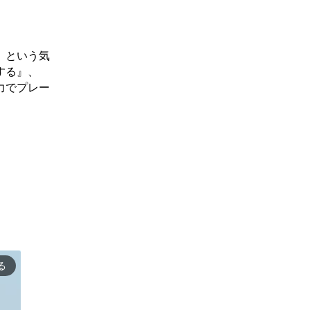
』という気
する』、
力でプレー
る