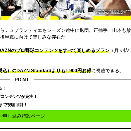
らデュプランティエもシーズン途中に退団。正捕手・山本も放
後半戦に向けて楽しみな存在だ。
でDAZNのプロ野球コンテンツをすべて楽しめるプラン
（月々払
込）のDAZN Standard​よりも1,900円お得
に視聴できる。
POINT
る！
どコンテンツが充実！
まで視聴可能！
お申し込み特設ページ