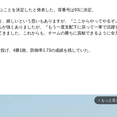
ぶことを決定したと発表した。背番号は93に決定。
、嬉しいという思いもありますが、『ここからやってやるぞ
ちが強くありましたが、『もう一度支配下に戻って一軍で活躍
てきました。これからも、チームの勝ちに貢献できるように全
投げ、4勝1敗、防御率1.73の成績を残していた。
もっと見
arrow_forward_ios