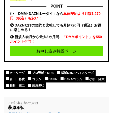
POINT
① 「DMM×DAZNホーダイ」なら
単体契約より月額1,270
円（税込）も安い！
② DAZNだけの契約と比較しても月額720円（税込）お得
に楽しめる！
③ 新規入会月から最大3カ月間、
「DMMポイント」を550
ポイント付与！
お申し込み特設ページ
セ・リーグ
プロ野球・NPB
横浜DeNAベイスターズ
岩田 将貴
コラム
DeNA
DeNAコラム
小杉 陽太
相川 亮二
萩原孝弘
この記事を書いたのは
萩原孝弘