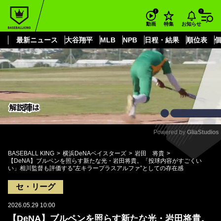
もっと見る
arrow_forward_ios
お知らせ
動画
特集
最新ニュース
大谷翔平
MLB
NPB
日程・結果
順位表
Powered by 
GliaStudios
Mute
BASEBALL KING
横浜DeNAベイスターズ
岩田 将貴
【DeNA】ブルペンを照らす新たな光・岩田将貴。「投球内容がすごくい
い」相川監督も評価する“左キラープラスアルファ”としての存在感
セ・リーグ
2026.05.29 10:00
【DeNA】ブルペンを照らす新たな光・岩田将貴。