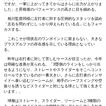
ですが、一軍に上がってきてからはさらに出力が上がりま
した」と昇格後のパフォーマンスの高さに目を細める。
相川監督同様に左打者に対する圧倒的なスタッツを認め
「左右を問わずにしっかり抑えられている点」にもフォー
カスする。
これこそが現状左のワンポイントに留まらない、大きな
プラスアルファの存在感を示している理由となってい
る。
昨年は右打者に対して苦しむケースが目立ったが、今年
は明確な改善が見られる。「3塁側のラインをしっかり出
せるようになり、ストレートやスライダーをそこへコント
ロールできているのが一番大きい。さらに左打者のインサ
イドへ食い込むツーシームが、相手のハーフスイングや空
振りを誘うなどスライダーと対になる球として強く生きて
います」。
球種はストレート、スライダー、ツーシームと3種類の