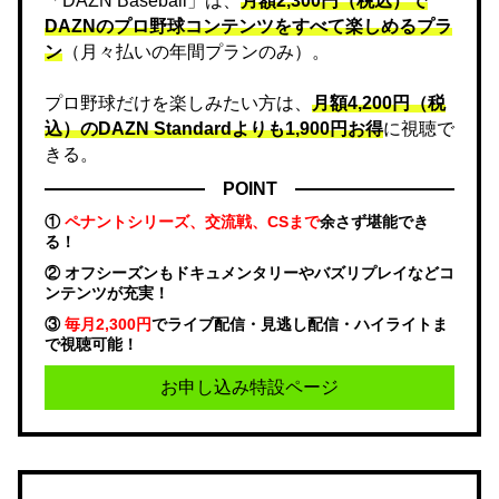
「DAZN Baseball」は、
月額2,300円（税込）で
DAZNのプロ野球コンテンツをすべて楽しめるプラ
ン
（月々払いの年間プランのみ）。
プロ野球だけを楽しみたい方は、
月額4,200円（税
込）のDAZN Standard​よりも1,900円お得
に視聴で
きる。
POINT
①
ペナントシリーズ、交流戦、CSまで
余さず堪能でき
る！
② オフシーズンもドキュメンタリーやバズリプレイなどコ
ンテンツが充実！
③
毎月2,300円
でライブ配信・見逃し配信・ハイライトま
で視聴可能！
お申し込み特設ページ