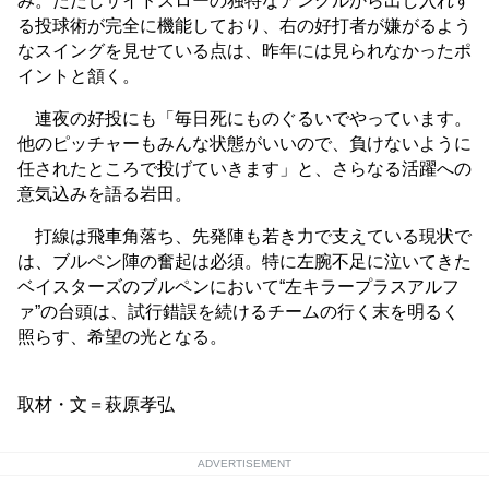
み。ただしサイドスローの独特なアングルから出し入れす
る投球術が完全に機能しており、右の好打者が嫌がるよう
なスイングを見せている点は、昨年には見られなかったポ
イントと頷く。
連夜の好投にも「毎日死にものぐるいでやっています。
他のピッチャーもみんな状態がいいので、負けないように
任されたところで投げていきます」と、さらなる活躍への
意気込みを語る岩田。
打線は飛車角落ち、先発陣も若き力で支えている現状で
は、ブルペン陣の奮起は必須。特に左腕不足に泣いてきた
ベイスターズのブルペンにおいて“左キラープラスアルフ
ァ”の台頭は、試行錯誤を続けるチームの行く末を明るく
照らす、希望の光となる。
取材・文＝萩原孝弘
ADVERTISEMENT