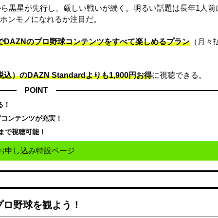
から黒星が先行し、厳しい戦いが続く。明るい話題は長年1人前
ホンモノになれるか注目だ。
）でDAZNのプロ野球コンテンツをすべて楽しめるプラン
（月々
込）のDAZN Standard​よりも1,900円お得
に視聴できる。
POINT
る！
どコンテンツが充実！
まで視聴可能！
お申し込み特設ページ
でプロ野球を観よう！