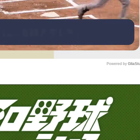
Powered by 
GliaSt
Mute