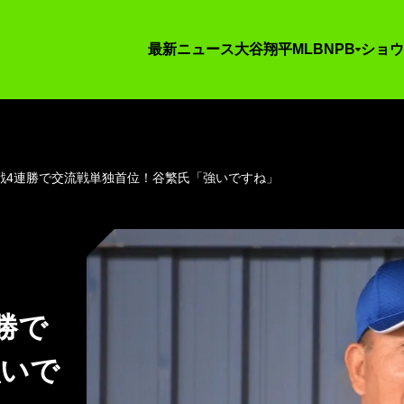
最新ニュース
大谷翔平
MLB
NPB
ショウ
戦4連勝で交流戦単独首位！谷繁氏「強いですね」
勝で
強いで