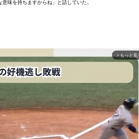
な意味を持ちますからね」と話していた。
もっと見
arrow_forward_ios