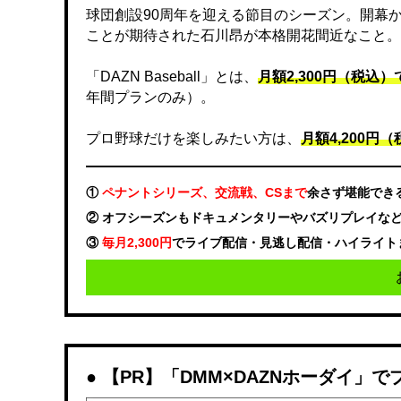
球団創設90周年を迎える節目のシーズン。開幕
ことが期待された石川昂が本格開花間近なこと。
「DAZN Baseball」とは、
月額2,300円（税込
年間プランのみ）。
プロ野球だけを楽しみたい方は、
月額4,200円（税
①
ペナントシリーズ、交流戦、CSまで
余さず堪能でき
② オフシーズンもドキュメンタリーやバズリプレイな
③
毎月2,300円
でライブ配信・見逃し配信・ハイライト
【PR】「DMM×DAZNホーダイ」