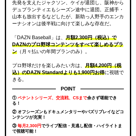
先発を支えたジャクソン、ケイが退団し、阪神から
デュプランティエもシーズン途中に退団。正捕手・
山本も放出するなどしたが、新助っ人野手のエンカ
ーナシオンは後半戦に向けて楽しみな存在だ。
「DAZN Baseball」は、
月額2,300円（税込）で
DAZNのプロ野球コンテンツをすべて楽しめるプラ
ン
（月々払いの年間プランのみ）。
プロ野球だけを楽しみたい方は、
月額4,200円（税
込）のDAZN Standard​よりも1,900円お得
に視聴で
きる。
POINT
①
ペナントシリーズ、交流戦、CSまで
余さず堪能でき
る！
② オフシーズンもドキュメンタリーやバズリプレイなどコ
ンテンツが充実！
③
毎月2,300円
でライブ配信・見逃し配信・ハイライトま
で視聴可能！