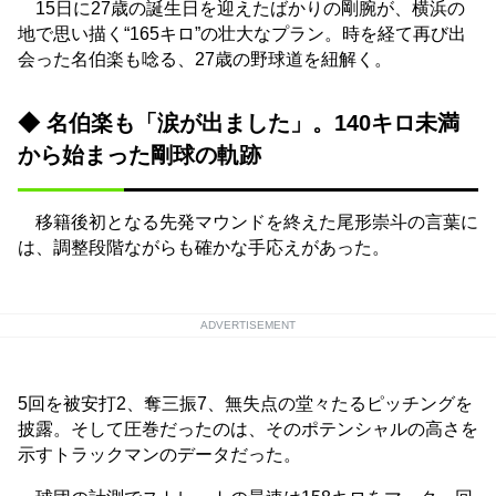
15日に27歳の誕生日を迎えたばかりの剛腕が、横浜の
地で思い描く“165キロ”の壮大なプラン。時を経て再び出
会った名伯楽も唸る、27歳の野球道を紐解く。
◆ 名伯楽も「涙が出ました」。140キロ未満
から始まった剛球の軌跡
移籍後初となる先発マウンドを終えた尾形崇斗の言葉に
は、調整段階ながらも確かな手応えがあった。
ADVERTISEMENT
5回を被安打2、奪三振7、無失点の堂々たるピッチングを
披露。そして圧巻だったのは、そのポテンシャルの高さを
示すトラックマンのデータだった。