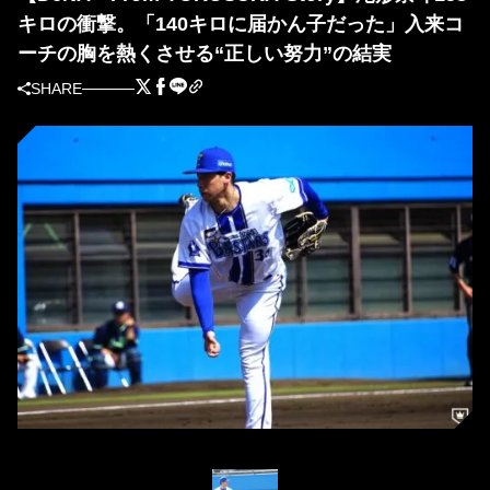
キロの衝撃。「140キロに届かん子だった」入来コ
ーチの胸を熱くさせる“正しい努力”の結実
SHARE
DeNA・尾形崇斗（撮影＝萩原孝弘）