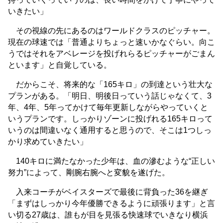
いきたい」
その視線の先にあるのはワールドクラスのピッチャー。
現在の球速では「普通よりちょっと速いかなぐらい。向こ
うではそれをアベレージを投げれらるピッチャーがごまん
といます」と自覚している。
だからこそ、将来的な「165キロ」の到達という壮大な
プランがある。「明日、明後日っていう話じゃなくて、3
年、4年、5年ってかけて毎年更新しながらやっていくと
いうプランです。しっかりゾーンに投げれる165キロって
いうのは間違いなく通用すると思うので、そこは1つしっ
かり求めていきたい」
140キロに満たなかった少年は、血の滲むような“正しい
努力”によって、剛腕右腕へと変貌を遂げた。
入来コーチがベイスターズで最後に背負った36を継ぎ
「まずはしっかり今年優勝できるように頑張ります」と言
い切る27歳は、誰もが目を見張る快速球でいきなり横浜