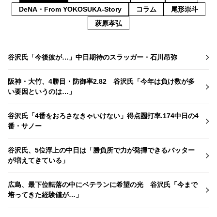
DeNA・From YOKOSUKA-Story
コラム
尾形崇斗
萩原孝弘
谷沢氏「今後彼が…」中日期待のスラッガー・石川昂弥
阪神・大竹、4勝目・防御率2.82 谷沢氏「今年は負け数が多
い要因というのは…」
谷沢氏「4番をおろさなきゃいけない」得点圏打率.174中日の4
番・サノー
谷沢氏、5位浮上の中日は「勝負所で力が発揮できるバッター
が増えてきている」
広島、最下位転落の中にベテランに希望の光 谷沢氏「今まで
培ってきた経験値が…」