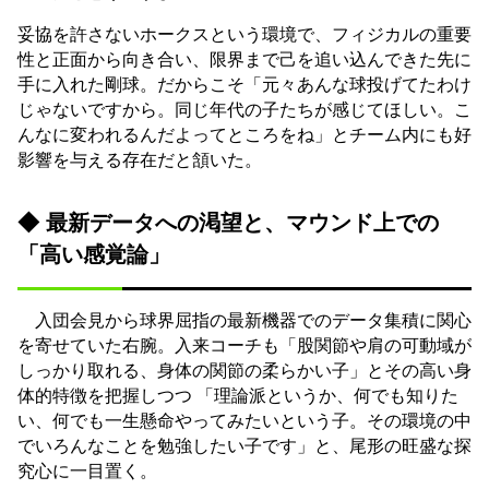
妥協を許さないホークスという環境で、フィジカルの重要
性と正面から向き合い、限界まで己を追い込んできた先に
手に入れた剛球。だからこそ「元々あんな球投げてたわけ
じゃないですから。同じ年代の子たちが感じてほしい。こ
んなに変われるんだよってところをね」とチーム内にも好
影響を与える存在だと頷いた。
◆ 最新データへの渇望と、マウンド上での
「高い感覚論」
入団会見から球界屈指の最新機器でのデータ集積に関心
を寄せていた右腕。入来コーチも「股関節や肩の可動域が
しっかり取れる、身体の関節の柔らかい子」とその高い身
体的特徴を把握しつつ 「理論派というか、何でも知りた
い、何でも一生懸命やってみたいという子。その環境の中
でいろんなことを勉強したい子です」と、尾形の旺盛な探
究心に一目置く。