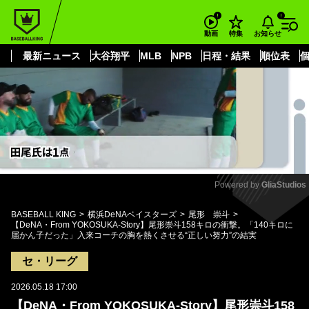
もっと見る
arrow_forward_ios
お知らせ
動画
特集
最新ニュース
大谷翔平
MLB
NPB
日程・結果
順位表
Powered by 
GliaStudios
Mute
BASEBALL KING
横浜DeNAベイスターズ
尾形 崇斗
【DeNA・From YOKOSUKA-Story】尾形崇斗158キロの衝撃。「140キロに
届かん子だった」入来コーチの胸を熱くさせる“正しい努力”の結実
セ・リーグ
2026.05.18 17:00
【DeNA・From YOKOSUKA-Story】尾形崇斗158