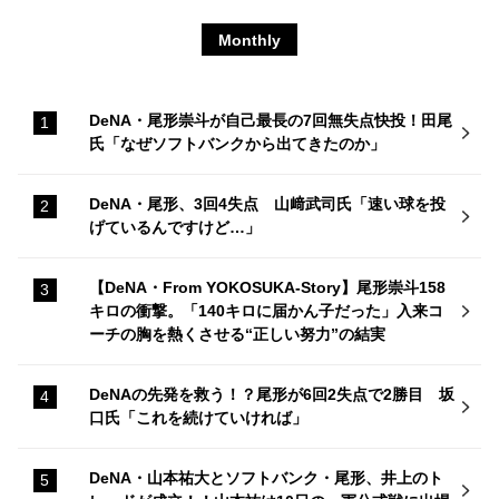
Monthly
DeNA・尾形崇斗が自己最長の7回無失点快投！田尾
氏「なぜソフトバンクから出てきたのか」
DeNA・尾形、3回4失点 山﨑武司氏「速い球を投
げているんですけど…」
【DeNA・From YOKOSUKA-Story】尾形崇斗158
キロの衝撃。「140キロに届かん子だった」入来コ
ーチの胸を熱くさせる“正しい努力”の結実
DeNAの先発を救う！？尾形が6回2失点で2勝目 坂
口氏「これを続けていければ」
DeNA・山本祐大とソフトバンク・尾形、井上のト