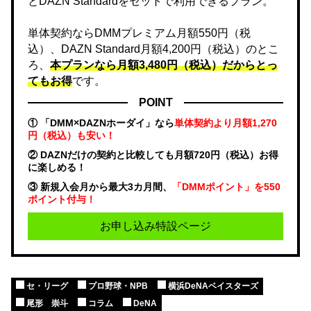
とDAZN Standardをセットで利用できるプラン。
単体契約ならDMMプレミアム月額550円（税
込）、DAZN Standard月額4,200円（税込）のとこ
ろ、
本プランなら月額3,480円（税込）だからとっ
てもお得
です。
POINT
① 「DMM×DAZNホーダイ」なら
単体契約より月額1,270
円（税込）も安い！
② DAZNだけの契約と比較しても月額720円（税込）お得
に楽しめる！
③ 新規入会月から最大3カ月間、
「DMMポイント」を550
ポイント付与！
お申し込み特設ページ
セ・リーグ
プロ野球・NPB
横浜DeNAベイスターズ
尾形 崇斗
コラム
DeNA