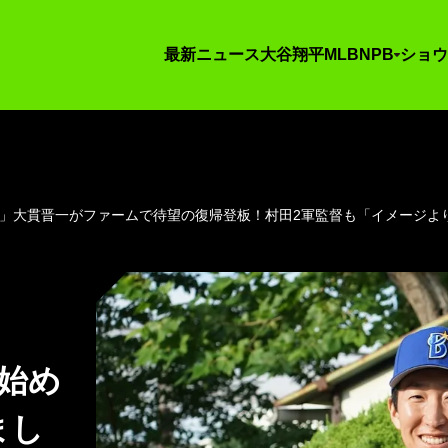
最新ニュース
大谷翔平
MLB
NPB
ショウ
た」大貫晋一がファームで待望の復帰登板！村田2軍監督も「イメージよ
み始め
まし