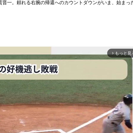
晋一。頼れる右腕の帰還へのカウントダウンがいま、始まっ
もっと見
arrow_forward_ios