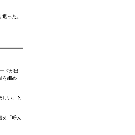
り返った。
ピードが出
目を細め
ほしい」と
据え「呼ん