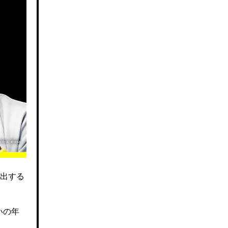
出する
いの年