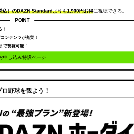
込）のDAZN Standard​よりも1,900円お得
に視聴できる。
POINT
る！
どコンテンツが充実！
まで視聴可能！
お申し込み特設ページ
でプロ野球を観よう！