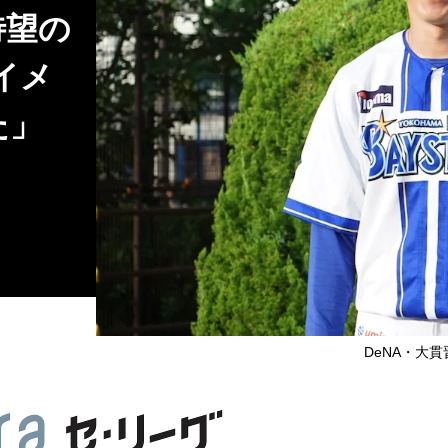
待望の
イメ
た」
DeNA・大