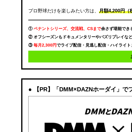
プロ野球だけを楽しみたい方は、
月額4,200円（税
①
ペナントシリーズ、交流戦、CSまで
余さず堪能でき
② オフシーズンもドキュメンタリーやバズリプレイな
③
毎月2,300円
でライブ配信・見逃し配信・ハイライト
【PR】「DMM×DAZNホーダイ」