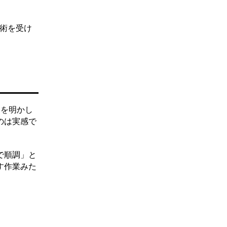
手術を受け
覚を明かし
のは実感で
で順調」と
す作業みた
。