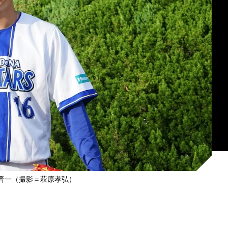
貫晋一（撮影＝萩原孝弘）