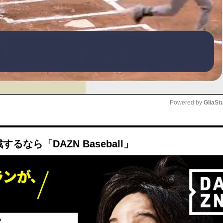
Powered by 
GliaSt
Mute
なら「DAZN Baseball」