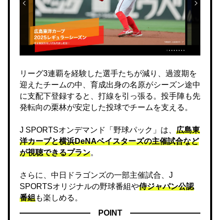
リーグ3連覇を経験した選手たちが減り、過渡期を
迎えたチームの中、育成出身の名原がシーズン途中
に支配下登録すると、打線を引っ張る。投手陣も先
発転向の栗林が安定した投球でチームを支える。
J SPORTSオンデマンド「野球パック」は、
広島東
洋カープと横浜DeNAベイスターズの主催試合など
が視聴できるプラン
。
さらに、中日ドラゴンズの一部主催試合、J
SPORTSオリジナルの野球番組や
侍ジャパン公認
番組
も楽しめる。
POINT