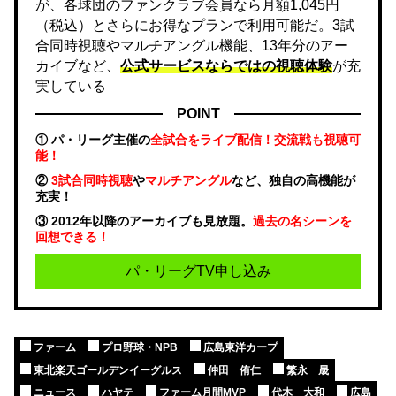
が、各球団のファンクラブ会員なら月額1,045円
（税込）とさらにお得なプランで利用可能だ。3試
合同時視聴やマルチアングル機能、13年分のアー
カイブなど、
公式サービスならではの視聴体験
が充
実している
POINT
① パ・リーグ主催の
全試合をライブ配信！交流戦も視聴可
能！
②
3試合同時視聴
や
マルチアングル
など、独自の高機能が
充実！
③ 2012年以降のアーカイブも見放題。
過去の名シーンを
回想できる！
パ・リーグTV申し込み
ファーム
プロ野球・NPB
広島東洋カープ
東北楽天ゴールデンイーグルス
仲田 侑仁
繁永 晟
ニュース
ハヤテ
ファーム月間MVP
代木 大和
広島