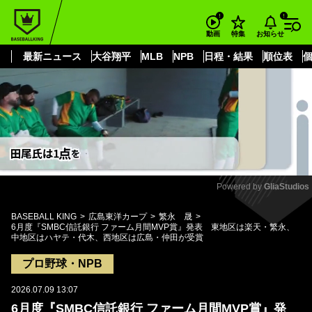
もっと見る
arrow_forward_ios
お知らせ
動画
特集
最新ニュース
大谷翔平
MLB
NPB
日程・結果
順位表
Powered by 
GliaStudios
Mute
BASEBALL KING
広島東洋カープ
繁永 晟
6月度『SMBC信託銀行 ファーム月間MVP賞』発表 東地区は楽天・繁永、
中地区はハヤテ・代木、西地区は広島・仲田が受賞
プロ野球・NPB
2026.07.09 13:07
6月度『SMBC信託銀行 ファーム月間MVP賞』発