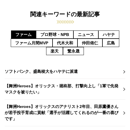
関連キーワードの最新記事
ファーム
プロ野球・NPB
ニュース
ハヤテ
ファーム月間MVP
代木大和
仲田侑仁
広島
楽天
繁永晟
ソフトバンク、盛島稜大をハヤテに派遣
【舞洲Heroes】オリックス・堀柊那、打撃向上し「1軍で先発
マスクを被りたい」
【舞洲Heroes】オリックスのアナリスト2年目、田原鷹優さん
が若手投手育成に貢献「選手が活躍してくれるのが一番の喜び
です」