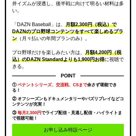
井イズムが浸透し、後半戦に向けて明るい材料は多
い。
「DAZN Baseball」は、
月額2,300円（税込）で
DAZNのプロ野球コンテンツをすべて楽しめるプラ
ン
（月々払いの年間プランのみ）。
プロ野球だけを楽しみたい方は、
月額4,200円（税
込）のDAZN Standard​よりも1,900円お得
に視聴で
きる。
POINT
①
ペナントシリーズ、交流戦、CSまで
余さず堪能でき
る！
② オフシーズンもドキュメンタリーやバズリプレイなどコ
ンテンツが充実！
③
毎月2,300円
でライブ配信・見逃し配信・ハイライトま
で視聴可能！
お申し込み特設ページ